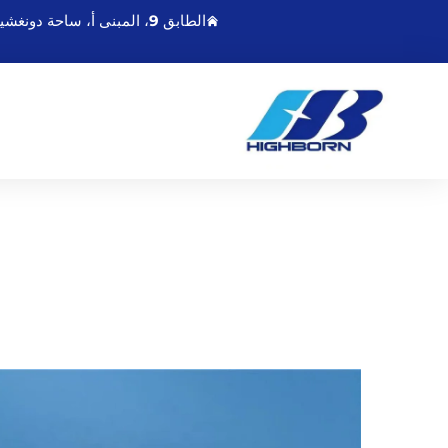
الطابق 9، المبنى أ، ساحة دونغشينغمينغدو، رقم 21 طريق تشاويانغ الشرقي، لينيונגانغ جيانغسو، الصين