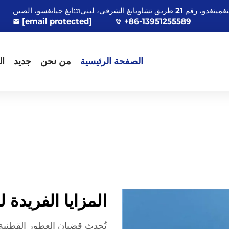
[email protected]
+86-13951255589
الصفحة الرئيسية
من نحن
جديد
ال
المزايا الفريدة 
تُحدث قضبان العطور القطنية 