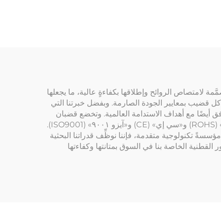
مة لامتصاص الروائح وإطلاقها بكفاءةٍ عالية، ما يجعلها
ي كل قضيب بمعايير الجودة الصارمة. وبفضل خبرتنا التي
وتتوافق أيضًا مع أهداف الاستدامة العالمية. وتخضع قضبان
العطور القطنية الخاصة بنا بالكامل للاشتراطات الدولية المتعلقة بالسلامة والجودة، ومن بينها شهادات الامتثال لمعايير «روهس» (ROHS) و«سي إي» (CE) و«آيزو ٩٠٠١» (ISO9001).
جودة ورضا العملاء. وبصفتنا مؤسسةً تكنولوجية متقدمة، فإننا نوظِّف قدراتنا البحثية
 القطنية الخاصة بنا في السوق بمتانتها وكفاءتها