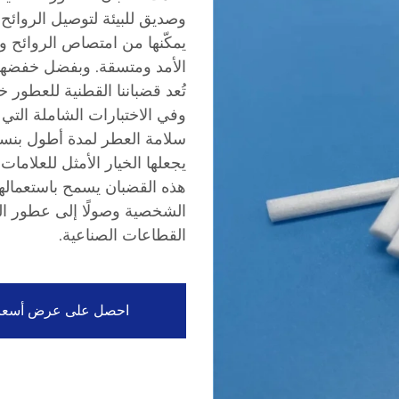
وصديق للبيئة لتوصيل الروائح
يمكّنها من امتصاص الروائح 
الأمد ومتسقة. وبفضل خفضها ال
تُعد قضباننا القطنية للعطور خي
وفي الاختبارات الشاملة التي 
يجعلها الخيار الأمثل للعلامات
هذه القضبان يسمح باستعمالها
الشخصية وصولًا إلى عطور ال
القطاعات الصناعية.
احصل على عرض أسعا