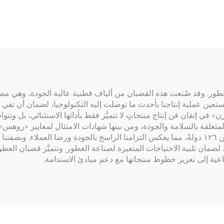
لعطور. وقد صُنعت هذه القضبان من ألياف قطنية عالية الجودة، وهي مصمَّ
ويستعين عملية إنتاجنا بأحدث ما توصلت إليه التكنولوجيا، لضمان أن تف
«هايبرن» في إتقان فن إنتاج منتجاتٍ لا تتميَّز فقط بأدائها الاستثنائي، بل 
ولقد نجحنا في توريد هذه المنتجات إلى عملائنا في أكثر من ١٢٦ دولةً، مما يعكس التزامنا الراسخ بال
ضمان تلبية الاحتياجات المتغيرة لصناعة العطور. وتتميَّز قضبان العطور
ساعية إلى تعزيز خطوط منتجاتها مع دعم مبادئ الاستدامة.