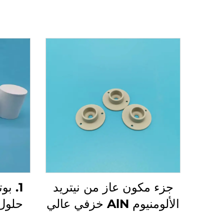
جزء مكون عاز من نيتريد
1. ب
الألومنيوم AlN خزفي عالي
حلول 
التوصيل الحراري
م