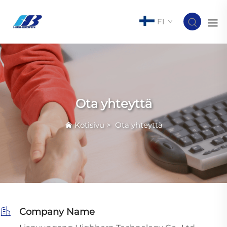
FI
Ota yhteyttä
Kotisivu
>
Ota yhteyttä
Company Name