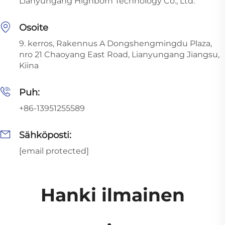
Lianyungang Highborn Technology Co., Ltd.
Osoite
9. kerros, Rakennus A Dongshengmingdu Plaza,
nro 21 Chaoyang East Road, Lianyungang Jiangsu,
Kiina
Puh:
+86-13951255589
Sähköposti:
[email protected]
Hanki ilmainen