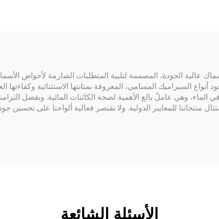
اك عالية الجودة، المصممة لتلبية المتطلبات الصارمة لأحواض الأسماك 
نواع السيراميك المسامي، المعروفة بمتانتها الاستثنائية وكفاءتها العالية
في الماء، وهي عاملٌ بالغ الأهمية لصحة الكائنات المائية. وبفضل التزامن
لأغذية والأدوية (FDA)، مما يضمن امتثال منتجاتنا للمعايير الدولية. ولا تقتصر فعالية ألواحن
الأسئلة الشائعة