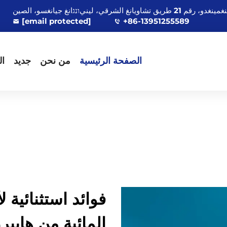
[email protected]
+86-13951255589
الصفحة الرئيسية
من نحن
جديد
ال
فوائد استثنائية 
المائية من هايبر