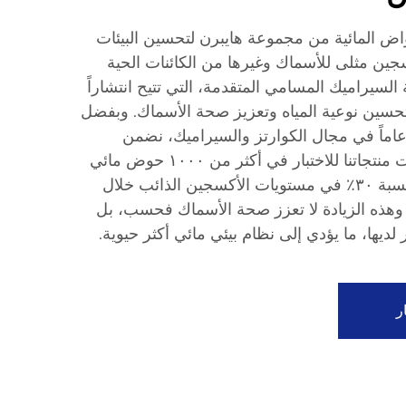
واض المائية من مجموعة هايبرن لتحسين البيئات
جين مثلى للأسماك وغيرها من الكائنات الحية
ة السيراميك المسامي المتقدمة، التي تتيح انتشاراً
ى تحسين نوعية المياه وتعزيز صحة الأسماك. وبفضل
رتنا التي تمتد لأكثر من ٢٠ عاماً في مجال الكوارتز والسيراميك، نضمن
المتانة والموثوقية. وقد خضعت منتجاتنا للاختبار في أكثر من ١٠٠٠ حوض مائي
حول العالم، وأظهرت زيادة بنسبة ٣٠٪ في مستويات الأكسجين الذائب خلال
 وهذه الزيادة لا تعزز صحة الأسماك فحسب، بل
لديها، ما يؤدي إلى نظام بيئي مائي أكثر حيوية.
ر