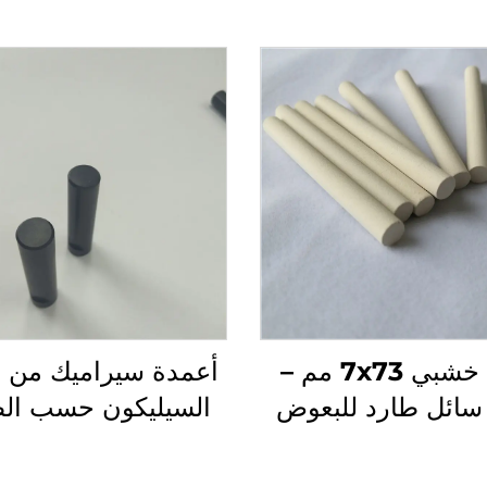
فتيل خشبي 7x73 مم –
أعمدة سيراميك من ني
سائل طارد للبعوض
السيليكون حسب ال
 بالسيراميك عالي
Si3N4
الامتصاص