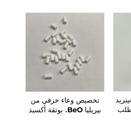
تريد
تخصيص وعاء خزفي من
طلب
بيريليا BeO، بوتقة أكسيد
البيريليوم