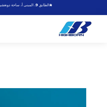
الطابق 9، المبنى أ، ساحة دونغشينغمينغدو، رقم 21 طريق تشاويانغ الشرقي، لينيונגانغ جيانغسو، الصين