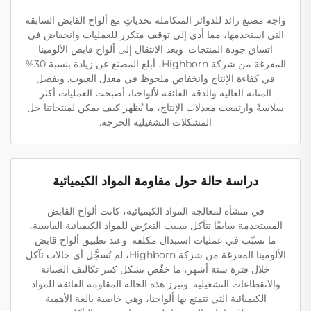
واجه مصنع رائد للدوائر المتكاملة تحدياتٍ مع ألواح القابض السابقة
التي استخدمها، مما أدى إلى توقف متكرر للعمليات وانخفاض في
اتساق جودة المنتجات. وبعد الانتقال إلى ألواح قابض الألومينا
المفرغة من شركة Highborn، أبلغ المصنع عن زيادة بنسبة 30%
في كفاءة الإنتاج وانخفاض ملحوظ في معدل العيوب. وبفضل
المتانة العالية والدقة الفائقة لألواحنا، أصبحت العمليات أكثر
سلاسةً وارتفعت معدلات الإنتاج، ما يُظهر كيف يمكن لمنتجاتنا حل
المشكلات التشغيلية الحرجة.
دراسة حالة حول مقاومة المواد الكيميائية
في منشأة لمعالجة المواد الكيميائية، كانت ألواح القابض
المستخدمة سابقًا تتآكل بسبب التعرّض للمواد الكيميائية القاسية،
ما تسبّب في عمليات استبدال مكلفة. وعند تطبيق ألواح قابض
الألومينا المفرغة من شركة Highborn، لم تُسجَّل أي حالات تآكل
خلال فترة ستة أشهر، ما خفّض بشكل كبير تكاليف الصيانة
والانقطاعات التشغيلية. وتبرز هذه الحالة المقاومة الفائقة للمواد
الكيميائية التي تتمتع بها ألواحنا، وهي خاصية بالغة الأهمية