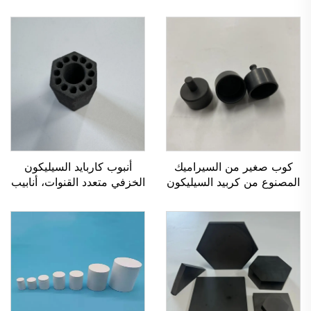
كوب صغير من السيراميك
أنبوب كاربايد السيليكون
المصنوع من كربيد السيليكون
الخزفي متعدد القنوات، أنابيب
لعزل تبخير معجون الزيت
تبادل حراري من كاربايد
السيليكون