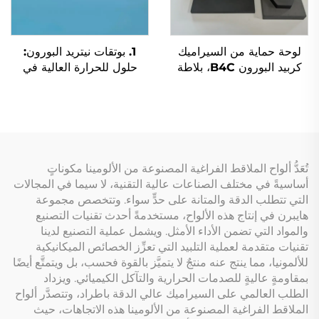
لوحة حماية من السيراميك
1. بوتقات نيتريد البورون:
كربيد البورون B4C، بلاطة
حلول للحرارة العالية في
واقية
معالجة المعادن
تُعَدُّ ألواح الملاقط الفراغية المصنوعة من الألومينا مكوناتٍ
أساسيةً في مختلف الصناعات عالية التقنية، لا سيما في المجالات
التي تتطلب الدقة والمتانة على حدٍّ سواء. وتتخصص مجموعة
هايبرن في إنتاج هذه الألواح، مستخدمةً أحدث تقنيات التصنيع
والمواد التي تضمن الأداء الأمثل. ويشمل عملية التصنيع لدينا
تقنيات متقدمة لعملية التلبيد التي تعزِّز الخصائص الميكانيكية
للألمونيا، مما ينتج عنه منتجٌ لا يتميَّز بالقوة فحسب، بل ويتمتَّع أيضًا
بمقاومةٍ عاليةٍ للصدمات الحرارية والتآكل الكيميائي. ويزداد
الطلب العالمي على السيراميك عالي الدقة باطراد، وتتصدَّر ألواح
الملاقط الفراغية المصنوعة من الألومينا هذه الاتجاهات، حيث