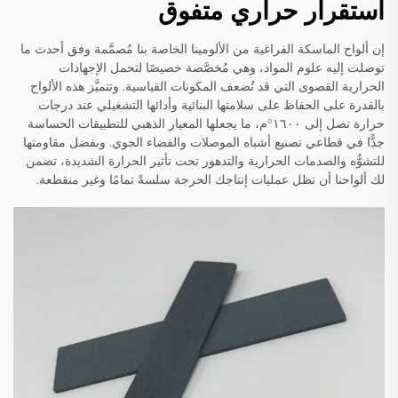
استقرار حراري متفوق
إن ألواح الماسكة الفراغية من الألومينا الخاصة بنا مُصمَّمة وفق أحدث ما
توصلت إليه علوم المواد، وهي مُخصَّصة خصيصًا لتحمل الإجهادات
الحرارية القصوى التي قد تُضعف المكونات القياسية. وتتميَّز هذه الألواح
بالقدرة على الحفاظ على سلامتها البنائية وأدائها التشغيلي عند درجات
حرارة تصل إلى ١٦٠٠°م، ما يجعلها المعيار الذهبي للتطبيقات الحساسة
جدًّا في قطاعي تصنيع أشباه الموصلات والفضاء الجوي. وبفضل مقاومتها
للتشوُّه والصدمات الحرارية والتدهور تحت تأثير الحرارة الشديدة، تضمن
لك ألواحنا أن تظل عمليات إنتاجك الحرجة سلسةً تمامًا وغير منقطعة.