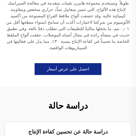
طويلاً. وتستخدم مجموعة هايبرن تقنيات متقدمة في معالجة السيراميك
لإنتاج هذه الألواح، التي تتميز بمعامِل تمدُّد حراري منخفض ومقاومة
كيميائية عالية. وقد خضعت ألواح ملاقط الفراغ المصنوعة من أكسيد
الألومنيوم من شركتنا لاختبارات أكدت أن تسامح استواء سطحها أقل من
٠٫٠١ مم، ما يجعلها مثاليةً للتطبيقات التي تتطلب دقةً بالغة. وفي تطبيق
حديث في منشأة رائدة في مجال أشباه الموصلات، حققت ألواح الملقط
الخاصة بنا تحسناً في كفاءة الإنتاج بنسبة ٣٠٪، مما يدل على فعاليتها في
السيناريوهات الواقعية.
احصل على عرض أسعار
دراسة حالة
دراسة حالة عن تحسين كفاءة الإنتاج