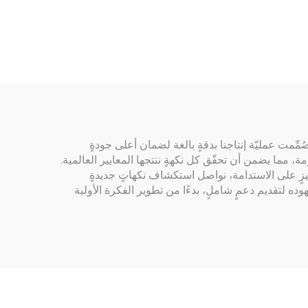
مخصص للاستخدام في
السيارات
ّمت عمليّة إنتاجنا بدقةٍ بالغة لضمان أعلى جودةٍ
، مما يضمن أن تحقّق كل نكهةٍ ننتجها المعايير العالمية.
ركيزٍ على الاستدامة، نواصل استكشاف نكهاتٍ جديدةٍ
 لتقديم دعمٍ شاملٍ، بدءًا من تطوير الفكرة الأولية