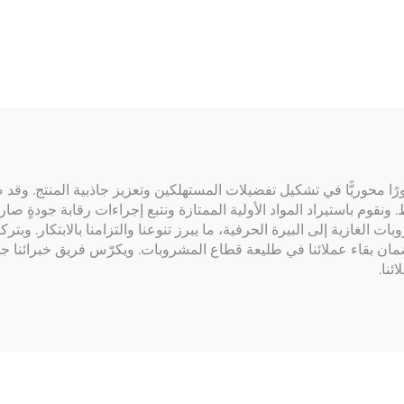
تنسومتر مائي
لمبة الهواء
حوريًّا في تشكيل تفضيلات المستهلكين وتعزيز جاذبية المنتج. وقد صُمِ
قوم باستيراد المواد الأولية الممتازة ونتبع إجراءات رقابة جودةٍ صارمة
 الغازية إلى البيرة الحرفية، ما يبرز تنوعنا والتزامنا بالابتكار. وبت
ان بقاء عملائنا في طليعة قطاع المشروبات. ويكرّس فريق خبرائنا جهوده
ئنا.