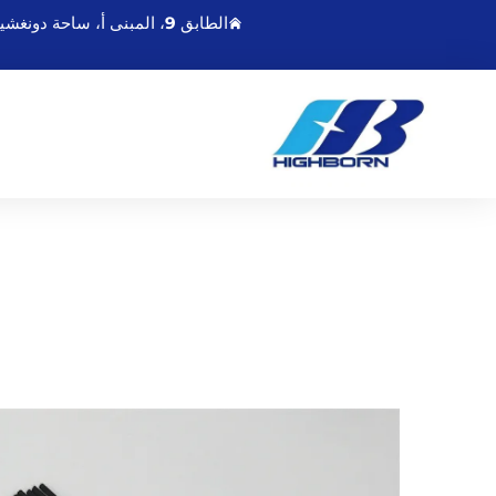
الطابق 9، المبنى أ، ساحة دونغشينغمينغدو، رقم 21 طريق تشاويانغ الشرقي، لينيונגانغ جيانغسو، الصين