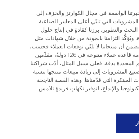
رتنا الواسعة في مجال الكوارتز والخزف إلى
لمشروبات التي تلبّي أعلى المعايير الصناعية.
ن 20 عامًا من البحث والتطوير، برزنا كقادةٍ في إنتاج حلول
ويُؤكَّد التزامنا بالجودة من خلال شهادات مثل
I وFDA وSGS، ما يضمن أن منتجاتنا لا تلبّي توقعات العملاء فحسب،
بل وتتفوق عليها. ونسعى لخدمة قاعدة عملاء متنوعة في 126 دولةً، مقدِّمين
م المحددة بدقة. فعلى سبيل المثال، أدّت شراكتنا
نيع المشروبات إلى زيادة مبيعات منتجها بنسبة
ت المبتكرة التي قدّمناها. وهذه القصة الناجحة
نولوجيا والإبداع، لتوفير نكهاتٍ فريدةٍ تلامس
ر