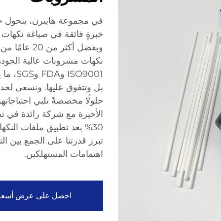
في مجموعة هايبرن، يتحول خب
خبرةٍ فائقة في صياغة نكهات ا
وبفضل أكثر م
نكهات مشروبات عالية الجودة. 
SO9001
حلولًا مخصصةً تلبي احتياجاته
الأخيرة مع شركة رائدة في تص
30% بعد تطبيق ملفات النكها
تبرز قدرتنا على الجمع بين التك
اهتمامات المستهلكين.
احصل على عرض أسعا