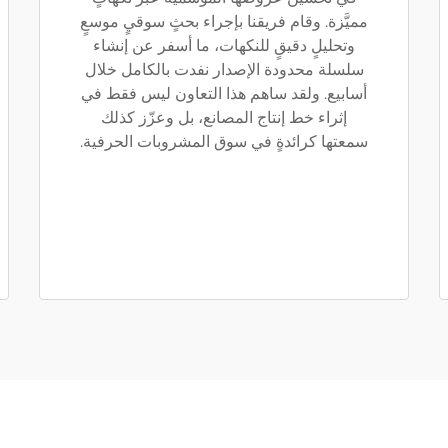
مميَّزة. وقام فريقنا بإجراء بحثٍ سوقيٍ موسعٍ
وتحليلٍ دقيقٍ للنكهات، ما أسفر عن إنشاء
سلسلة محدودة الإصدار نفدت بالكامل خلال
أسابيع. ولقد ساهم هذا التعاون ليس فقط في
إثراء خط إنتاج المصانع، بل وعزّز كذلك
سمعتها كرائدةٍ في سوق المشروبات الحرفية.