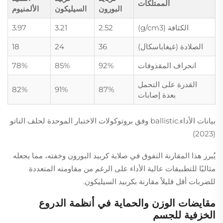
الممتلكات
البورون
السيليكون
الألمنيوم
الكثافة (g/cm3)
2.52
3.21
3.97
الصلادة (غيغاباسكال)
36
24
18
انحراف المقذوفات
92%
85%
78%
القدرة على التحمل
82%
91%
87%
بعدة إصابات
بيانات الأداء.ballistic وفق بروتوكولات الاختبار الموحدة لحلف الناتو
(2023)
يُبرز هذا المقارنة التفوق في صلابة كربيد البورون وخفته، مما يجعله
مثاليًا للتطبيقات عالية الأداء على الرغم من مقاومته المتعددة
للضربات أقل قليلاً مقارنة بكربيد السيليكون.
مقايضات الوزن والحماية في أنظمة الدروع
الخزفية للجسم