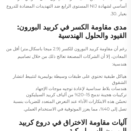
أساسي لشهادة NIJ المستوى الرابع ضد التهديدات المضادة للدروع
بعيار .30.
مدى مقاومة الكسر في كربيد البورون:
القيود والحلول الهندسية
رغم أن مقاومة كربيد البورون للكسر (2.9 ميجا باسكال.متر) أقل من
المعادن، إلا أن الشركات المصنعة تعالج ذلك من خلال تصاميم
هندسية:
هياكل طبقية تحتوي على طبقات وسيطة بوليمرية لتثبيط انتشار
الشقوق
هندسات بلاط سداسية لإعادة توجيه موجات الإجهاد
تركيبات هجينة تدمج 15–20% من ألياف كربيد السيليكون
تحسّن هذه الابتكارات الأداء عند التعرض المتعدد للضربات بنسبة
تصل إلى 40%، مما يعزز الموثوقية في الاستخدام العملي.
آليات مقاومة الاختراق في دروع كربيد
البورون السيراميكية