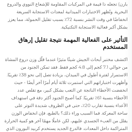
بارن) تجعله ذا قيمة في المركبات المقاومة للإشعاع النووي والدروع
البحرية. وتُظهر الاختبارات الميدانية لمعدات الاستجابة السريعة
انخفاضًا في وقت النشر بنسبة 72٪ بسبب تقليل الحمولة، مما يعزز
بشكل أكبر فعالية الاستجابة التكتيكية.
التأثير على الفعالية المهمة نتيجة تقليل إرهاق
المستخدم
اكتشف مختبر أبحاث الجيش شيئًا مثيرًا عندما قلّل وزن دروع المشاة
من حوالي 7.1 كجم إلى 4.8 كجم فقط. فقد تمكن الجنود من
الاستمرار لفترة أطول في الميدان، بزيادة تصل إلى نحو 38٪ تقريبًا.
وأظهرت اختباراتهم التي استمرت ثلاثة أيام أمرًا آخر أيضًا - حيث
انخفضت الأخطاء الناتجة عن التعب بشكل كبير، مع تقلص عدد
الأخطاء بنسبة 61٪ تقريبًا. كما أصبح الجنود أكثر دقة في استهداف
الأعداء بنسبة تقارب 20٪، حتى في الظروف شديدة التوتر على
ساحة المعركة. فما السبب وراء ذلك؟ بالطبع، فإن انخفاض الوزن
يقلل من العبء الجسدي عليهم، لكن عاملًا مهمًا آخر هو كمية الحرارة
المتراكمة داخل المعدات. فالدرع الجديد يستخدم كربيد البورون الذي