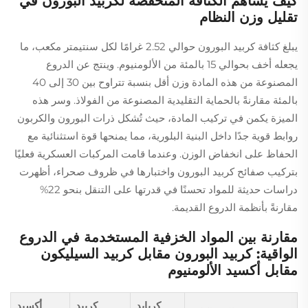
كيف يُساهم الكثافة المنخفضة لكربيد البورون في
تقليل وزن النظام
يبلغ كثافة كربيد البورون حوالي 2.52 غرامًا لكل سنتيمتر مكعب، ما
يجعله أخف بحوالي 15 بالمئة من الألومنيوم. وينتج عن الدروع
المصنوعة من هذه المادة وزن أقل بنسبة تتراوح بين 30 إلى 40
بالمئة مقارنةً بالحماية التقليدية المصنوعة من الفولاذ. وسر هذه
الميزة يكمن في تركيب المادة، حيث تُشكل ذرات البورون والكربون
روابط قوية جدًا داخل البنية البلورية، مما يمنحها قوة استثنائية مع
الحفاظ على انخفاض الوزن. وعندما قامت المركبات العسكرية فعليًا
بتركيب صفائح كربيد البورون واختبارها في ظروف صحراء، أظهرت
دراسات حديثة للمواد تحسنًا في قدرتها على التنقل بنحو 22%
مقارنةً بأنظمة الدروع القديمة.
مقارنة بين المواد الخزفية المستخدمة في الدروع
الواقية: كربيد البورون مقابل كربيد السيليكون
مقابل أكسيد الألومنيوم
كربايد
كربيد
أكسيد