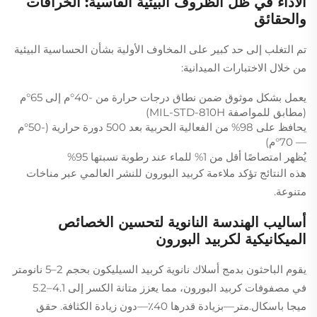
الأداء في ظل الظروف البيئية القاسية: الخرافات
والحقائق
تم التغلب إلى حد كبير على المخاوف الأولية بشأن الحساسية البيئية
من خلال الاختبارات الميدانية:
يعمل بشكل موثوق ضمن نطاق درجات حرارة من -40°م إلى 65°م
(مطابق للمواصفة MIL-STD-810H)
يحافظ على 98% من الفعالية الحربية بعد 500 دورة حرارية (-50°م
— 70°م)
يُظهر امتصاصًا أقل من 1% للماء عند رطوبة نسبتها 95%
هذه النتائج تؤكد ملاءمة كربيد البورون للنشر العالمي عبر مناخات
متنوعة.
أساليب الهندسة النانوية لتحسين الخصائص
الميكانيكية لكربيد البورون
يقوم الباحثون بدمج أسلاك نانوية كربيد السيليكون بحجم 2–5 نانومتر
في مصفوفات كربيد البورون، مما يعزز متانة الكسر إلى 4.1–5.2
ميجا باسكال.متر—بزيادة قدرها 40٪—دون زيادة الكثافة. حقق