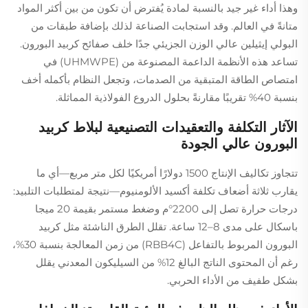
وهذا أداء غير جيد بالنسبة لمادة يُفترض أن تكون من بين أكثر المواد
متانةً في العالم. وقد استجابت الصناعة لذلك بإضافة طبقات من
البولي إيثيلين عالي الوزن الجزيئي جدًا خلف صفائح كربيد البورون.
تساعد هذه الأنظمة الداعمة المصنوعة من (UHMWPE) في
امتصاص الطاقة المتبقية من الصدمات، وتجعل النظام بأكمله أخف
بنسبة 40% تقريبًا مقارنةً بحلول الدروع الفولاذية المماثلة.
الآثار التكلفة والتعقيدات التصنيعية لبلاط كربيد
البورون عالي الجودة
تتجاوز تكاليف الإنتاج 1500 دولارًا أمريكيًا لكل متر مربع—أي ما
يقارب ثلاثة أضعاف تكلفة أكسيد الألومنيوم—نتيجة لمتطلبات التلبيد:
درجات حرارة تصل إلى 2200°م وضغط مستمر بقيمة 20 ميجا
باسكال على مدى 8–12 ساعة. تقلل الطرق الناشئة مثل كربيد
البورون المربوط بالتفاعل (RBB4C) من زمن المعالجة بنسبة 30%،
رغم أن المحتوى الناتج البالغ 12% من السيليكون المعدني يقلل
بشكل طفيف من الأداء الحربي.