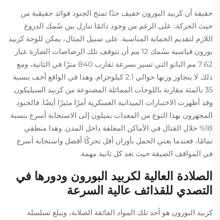
حقيقة أن كربيد البورون خفيف جدًا تمنح الجنود فوائد حقيقية من
حيث الحركة، على الرغم من وجود دائمًا تنازل بين سُمك الدروع
اللازم لتقديم الحماية المناسبة. على سبيل المثال، يمكن للوحة كربيد
بورون قياسية بسُمك 12 مم أن تتوقف تلك الرصاصات الضارة عيار
7.62 مم الناتو التي تسير بسرعة تقارب 840 مترًا في الثانية، ومع
ذلك لا يتجاوز وزنها حوالي 2.1 كيلوجرام. وهذا في الواقع أخف بنسبة
35 بالمئة مقارنة باللوحات المماثلة المصنوعة من كربيد السيليكون.
وقد أظهرت الاختبارات الميدانية العسكرية أمرًا مثيرًا أيضًا. فالجنود
المجهزون بهذا النوع من المعدات يميلون إلى الاستجابة أسرع بنسبة
18% خلال القتال في الأماكن المغلقة داخل المدن. وهذا منطقي
تمامًا، فعندما يعني الحمل بأوزان أقل تحركًا أفضل واستجابة أسرع
في المواقف الضيقة حيث تعد كل ثانية مهمة.
الصلادة العالية لكربيد البورون ودورها في
التصدي للقذائف عالية السرعة
كربيد البورون هو أحد تلك المواد الفائقة الصلابة، ويبلغ تسلسله