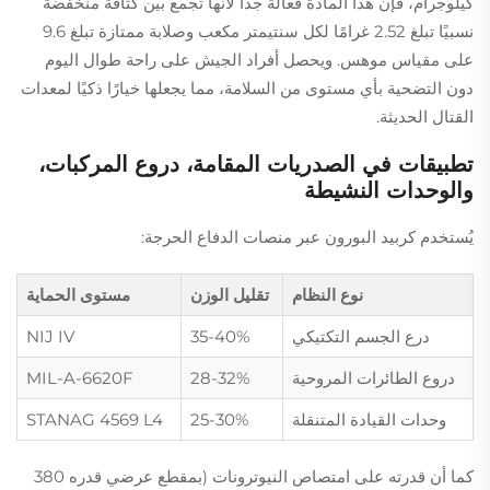
كيلوجرام، فإن هذا المادة فعّالة جدًا لأنها تجمع بين كثافة منخفضة
نسبيًا تبلغ 2.52 غرامًا لكل سنتيمتر مكعب وصلابة ممتازة تبلغ 9.6
على مقياس موهس. ويحصل أفراد الجيش على راحة طوال اليوم
دون التضحية بأي مستوى من السلامة، مما يجعلها خيارًا ذكيًا لمعدات
القتال الحديثة.
تطبيقات في الصدريات المقامة، دروع المركبات،
والوحدات النشيطة
يُستخدم كربيد البورون عبر منصات الدفاع الحرجة:
نوع النظام
تقليل الوزن
مستوى الحماية
درع الجسم التكتيكي
35-40%
NIJ IV
دروع الطائرات المروحية
28-32%
MIL-A-6620F
وحدات القيادة المتنقلة
25-30%
STANAG 4569 L4
كما أن قدرته على امتصاص النيوترونات (بمقطع عرضي قدره 380