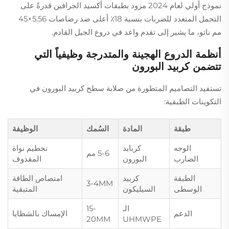
نموذج أولي لعام 2024 مزود بطبقات أكسيد الجرافين قدرةً على
التحمل المتعدد للضربات بنسبة 18٪ أعلى ضد رصاصات 5.56×45
مم ناتو، ما يشير إلى تقدم واعد في دروع الجيل القادم.
أنظمة الدروع الهجينة والمتدرجة وظيفياً التي
تتضمن كربيد البورون
تستفيد التصاميم المتطورة من صلابة سطح كربيد البورون في
التكوينات الطبقية:
طبقة
المادة
السُمك
الوظيفة
الوجه
كربايد
تحطيم نواة
5-6 مم
الضارب
البورون
المقذوف
الطبقة
كربيد
امتصاص الطاقة
3-4MM
الوسطى
السيليكون
المتبقية
الـ
15-
الدعم
الإمساك بالشظايا
20MM
UHMWPE