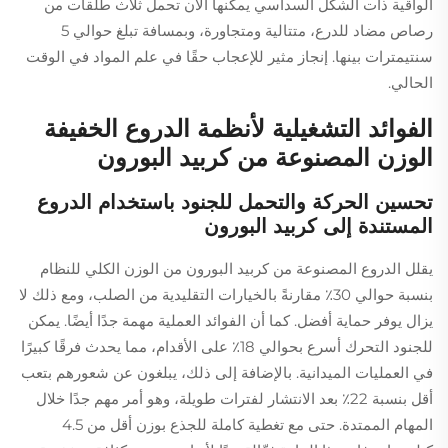
الواقية ذات الشكل السداسي يمكنها الآن تحمل ثلاث طلقات من
رصاص مضاد للدرع، متتالية ومتجاورة، وبمسافة تبلغ حوالي 5
سنتيمترات بينها. إنجاز مثير للإعجاب حقًا في علم المواد في الوقت
الحالي.
الفوائد التشغيلية لأنظمة الدروع الخفيفة
الوزن المصنوعة من كربيد البورون
تحسين الحركة والتحمل للجنود باستخدام الدروع
المستندة إلى كربيد البورون
يقلل الدروع المصنوعة من كربيد البورون من الوزن الكلي للنظام
بنسبة حوالي 30٪ مقارنةً بالخيارات التقليدية من الصلب، ومع ذلك لا
يزال يوفر حماية أفضل. كما أن الفوائد العملية مهمة جدًا أيضًا. يمكن
للجنود التحرك أسرع بحوالي 18٪ على الأقدام، مما يحدث فرقًا كبيرًا
في العمليات الميدانية. بالإضافة إلى ذلك، يبلغون عن شعورهم بتعب
أقل بنسبة 22٪ بعد الانتشار لفترات طويلة، وهو أمر مهم جدًا خلال
المهام الممتدة. حتى مع تغطية كاملة للجذع بوزن أقل من 4.5