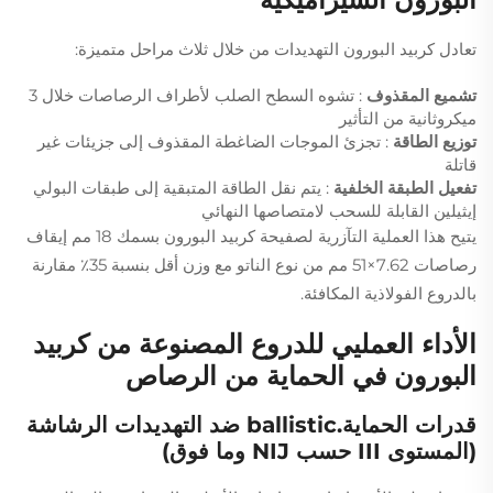
تعادل كربيد البورون التهديدات من خلال ثلاث مراحل متميزة:
تشميع المقذوف
: تشوه السطح الصلب لأطراف الرصاصات خلال 3
ميكروثانية من التأثير
توزيع الطاقة
: تجزئ الموجات الضاغطة المقذوف إلى جزيئات غير
قاتلة
تفعيل الطبقة الخلفية
: يتم نقل الطاقة المتبقية إلى طبقات البولي
إيثيلين القابلة للسحب لامتصاصها النهائي
يتيح هذا العملية التآزرية لصفيحة كربيد البورون بسمك 18 مم إيقاف
رصاصات 7.62×51 مم من نوع الناتو مع وزن أقل بنسبة 35٪ مقارنة
بالدروع الفولاذية المكافئة.
الأداء العمليي للدروع المصنوعة من كربيد
البورون في الحماية من الرصاص
قدرات الحماية.ballistic ضد التهديدات الرشاشة
(المستوى III حسب NIJ وما فوق)