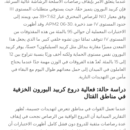
عندما يتعلق الأمر بإيقاف رصاصات الأسلحة الرشاشة عالية السرعة،
فإن كربيد البورون يتميز حقًا، حيث يستوفي متطلبات المستوى III
وفق معيار NIJ للرصاص المخترق عيار 7.62×39 مم، ويمتد إلى
حدود المستوى IV ضد ذخيرة .30-06 APM2. وقد أظهرت
الاختبارات المعملية أن حوالي 95 بالمئة من هذه المقذوفات من
المستوى IV تتوقف تمامًا دون تشوه خلفي كبير. ما الذي يجعل هذا
المعدن مميزًا مقارنة ببدائل مثل كربيد السيليكون؟ حسنًا، يوفر كربيد
البورون نفس مستوى الحماية ولكنه أخف وزنًا بنسبة تتراوح بين 12
إلى 15 بالمئة. تُعدّ هذه الفروقات في الوزن مهمة جدًا عندما يحتاج
العاملون في الميدان إلى حمل معداتهم طوال اليوم مع البقاء في
مأمن من التهديدات النارية.
دراسة حالة: فعالية دروع كربيد البورون الخزفية
في مناطق القتال
عندما تعمل القوات في مناطق تتعرض لتهديدات جسيمة، تُظهر
التقارير الميدانية أن الدروع الواقية من الرصاص نجحت في إيقاف
عدة رصاصات مثقبة للدروع دون فشل كامل. أظهرت الاختبارات أن