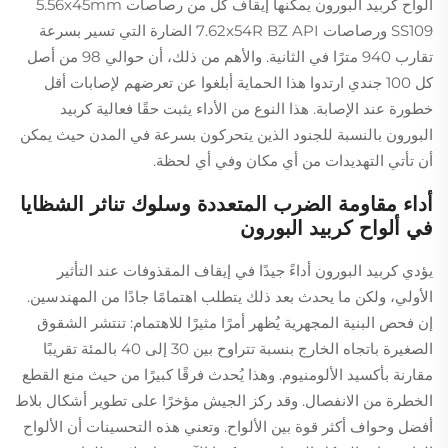
ألواح كربيد البورون يمكنها إيقاف كل من رصاصات 5.56x45mm
SS109 ورصاصات 7.62x54R BZ API الضارة التي تسير بسرعة
تقارب 940 مترًا في الثانية. والأهم من ذلك، أن حوالي 98 من أصل
كل 100 جندي ارتدوا هذا الحماية أبلغوا عن تعرضهم لإصابات أقل
خطورة عند الإصابة. هذا النوع من الأداء يثبت حقًا فعالية كربيد
البورون بالنسبة للجنود الذين يتحركون بسرعة في المدن حيث يمكن
أن تأتي التهديدات من أي مكان وفي أي لحظة.
أداء مقاومة الضرب المتعددة وسلوك تناثر الشظايا
في ألواح كربيد البورون
يؤدي كربيد البورون أداءً جيدًا في إيقاف المقذوفات عند التأثير
الأولي، ولكن ما يحدث بعد ذلك يتطلب اهتمامًا جادًا من المهندسين.
إن فحص البنية المجهرية يُظهر أمرًا مثيرًا للاهتمام: تنتشر الشقوق
الصغيرة باتجاه الخارج بنسبة تتراوح بين 30 إلى 40 بالمئة تقريبًا
مقارنة بأكسيد الألومنيوم. وهذا يُحدث فرقًا كبيرًا من حيث منع القطع
الخطرة من الانفصال. وقد ركز الجيش مؤخرًا على تطوير أشكال بلاط
أفضل وحواف أكثر قوة بين الألواح. وتعني هذه التحسينات أن الألواح