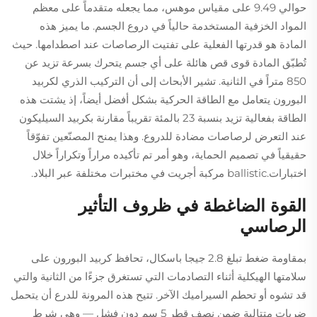
حوالي 9.49 على مقياس موهس، مما يجعله متقدماً على معظم
المواد الخزفية المستخدمة حالياً في دروع الجسم. ما يميز هذه
المادة هو قدرتها الفعلية على تفتيت الرصاصات عند اصطدامها. حيث
تُطبّق المادة قوى قص هائلة على أي جسم يتحرك بسرعة تزيد عن
850 متراً في الثانية. تشير الأبحاث إلى أن التركيب الذري لكربيد
البورون يتعامل مع الطاقة الحركية بشكل أفضل أيضاً، إذ يشتت هذه
الطاقة بفعالية تزيد بنسبة 23 بالمئة تقريباً مقارنة بكربيد السيليكون
عند التعرض لرصاصات مضادة للدروع. وهذا يمنح المصنّعين تفوّقاً
حقيقياً في تصميم الحماية، وهو أمر تم تأكيده مراراً وتكراراً خلال
اختبارات.ballistic مركبة أجريت في مختبرات مختلفة عبر البلاد.
القوة الضاغطة في ظروف التأثير
الرصاسي
بمقاومة ضغط تبلغ 2.8 جيجا باسكال، تحافظ كربيد البورون على
سلامتها الهيكلية أثناء التصادمات التي تستغرق جزءًا من الثانية والتي
قد تشوه أو تحطم السيراميك الآخر. تتيح هذه المرونة للدرع أن يتحمل
ضربات متتالية ضمن نصف قطر 5 سم دون فشل — وهي شرط