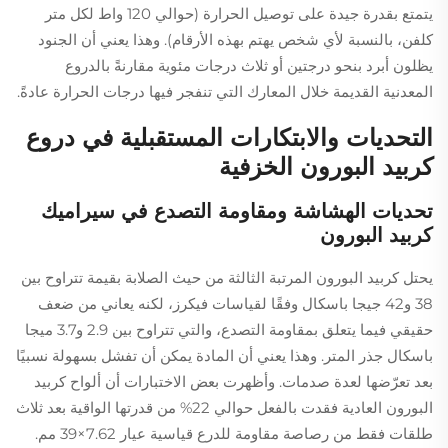
يتمتع بقدرة جيدة على توصيل الحرارة (حوالي 120 واط لكل متر
كلفن، بالنسبة لأي شخص يهتم بهذه الأرقام). وهذا يعني أن الجنود
يظلون أبرد بنحو درجتين أو ثلاث درجات مئوية مقارنةً بالدروع
المعدنية القديمة خلال المعارك التي تنفجر فيها درجات الحرارة عادةً.
التحديات والابتكارات المستقبلية في دروع
كربيد البورون الخزفية
تحديات الهشاشة ومقاومة التصدع في سيراميك
كربيد البورون
يحتل كربيد البورون المرتبة الثالثة من حيث الصلابة بقيمة تتراوح بين
38 و42 جيجا باسكال وفقًا لقياسات فيكرز، لكنه يعاني من ضعف
حقيقي فيما يتعلق بمقاومة التصدع، والتي تتراوح بين 2.9 و3.7 ميجا
باسكال جذر المتر. وهذا يعني أن المادة يمكن أن تفشل بسهولة نسبيًا
بعد تعرّضها لعدة صدمات. وأظهرت بعض الاختبارات أن ألواح كربيد
البورون العادية فقدت بالفعل حوالي 22% من قدرتها الواقية بعد ثلاث
طلقات فقط من رصاصة مقاومة للدرع قياسية عيار 7.62×39 مم.