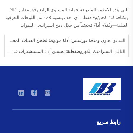
تلبي هذه الأنظمة المتدرجة حماية المستوى الرابع وفق معايير NIJ
وبكثافة 4.3 كجم/م² فقط—أي أخف بنسبة 28٪ من اللوحات الخزفية
الصلبة—وتُقدِّم أداءً مُحسَّناً من خلال دمج استراتيجي للمواد.
السابق:
هاون ومدقة بورسلين: أداة موثوقة لطحن العينات المعملية
التالي:
السيراميك الكهروضغطية: تحسين أداء المستشعرات في الأجهزة الطبية
رابط سريع