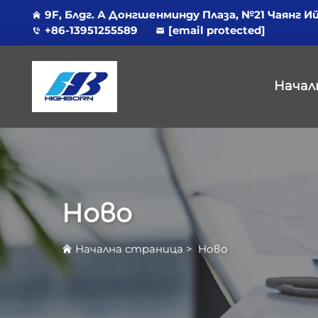
9F, Блдг. А Донгшенминду Плаза, №21 Чаянг И
+86-13951255589
[email protected]
Начал
Ново
Начална страница
>
Ново