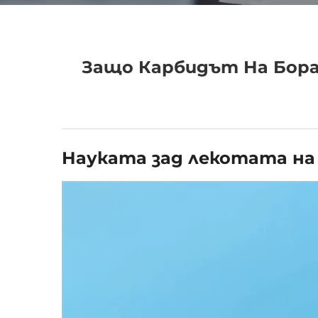
Защо Карбидът На Бора
Науката зад лекотата на