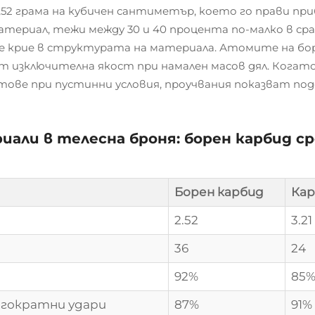
2 грама на кубичен сантиметър, което го прави при
атериал, тежи между 30 и 40 процента по-малко в с
 крие в структурата на материала. Атомите на бор 
 изключителна якост при намален масов дял. Когато
тове при пустинни условия, проучвания показват под
иали в телесна броня: борен карбид с
Борен карбид
Кар
2.52
3.21
36
24
92%
85
огократни удари
87%
91%