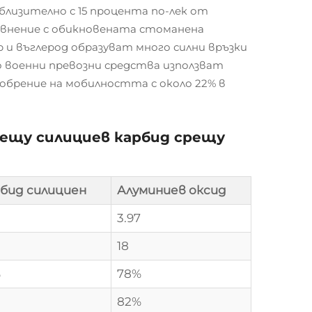
близително с 15 процента по-лек от
равнение с обикновената стоманена
и въглерод образуват много силни връзки
 военни превозни средства използват
обрение на мобилността с около 22% в
рещу силициев карбид срещу
бид силициен
Алуминиев оксид
3.97
18
%
78%
82%