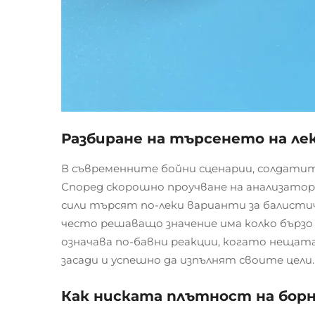
Разбиране на търсенето на ле
В съвременните бойни сценарии, солдатит
Според скорошно проучване на анализатор
сили търсят по-леки варианти за балист
често решаващо значение има колко бързо
означава по-бавни реакции, когато нещата
засади и успешно да изпълнят своите цели.
Как ниската плътност на борн