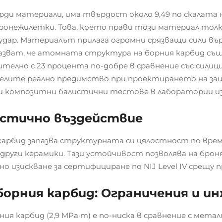
рди материали, има твърдост около 9,49 по скалата 
бронежилетки. Това, което прави този материал толк
ар. Материалът прилага огромни срязващи сили върх
оказват, че атомната структура на борния карбид съ
ително с 23 процента по-добре в сравнение със силиц
ителите реално предимство при проектирането на за
 композитни балистични тестове в лаборатории из
истично въздействие
 карбид запазва структурната си цялостност по вре
 други керамики. Тази устойчивост позволява на бро
но изискване за сертифициране по NIJ Level IV срещу 
борния карбид: Ограничения и и
ния карбид (2,9 MPa·m) е по-ниска в сравнение с ме