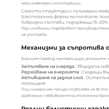
чрез инженерни конструкции:
Слоести структури с полимерни межд
Шестоъгълни форми на плочките, кои
Хибридни състави, съдържащи 15–20% 
Тези иновации подобряват производителн
на употреба.
Механизми за съпротива 
Борният карбид неутрализира заплахите ч
Затъпяване на снаряда
: Твърдата по
Разсейване на енергията
: Сходящи в
Активиране на задния слой
: Остатъчн
поглъщане
Този синергичен процес позволява на 18 mm
сравнение с еквивалентна стоманена брон
Реални балистични харак