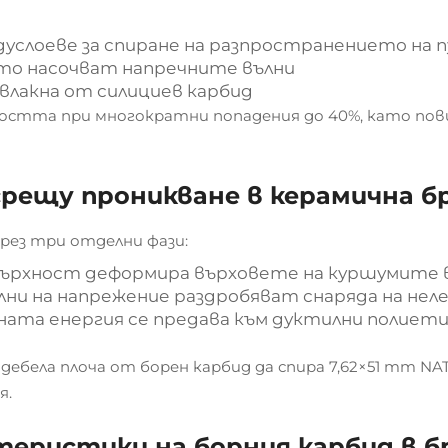
услоеве за спиране на разпространението на 
то насочват напречните вълни
влакна от силициев карбид
остта при многократни попадения до 40%, като по
срещу проникване в керамична б
рез три отделни фази:
върхност деформира върховете на куршумите в 
ълни на напрежение раздробяват снаряда на не
ата енергия се предава към дуктилни полиети
 дебела плоча от борен карбид да спира 7,62×51 mm N
я.
теристики на борния карбид в 