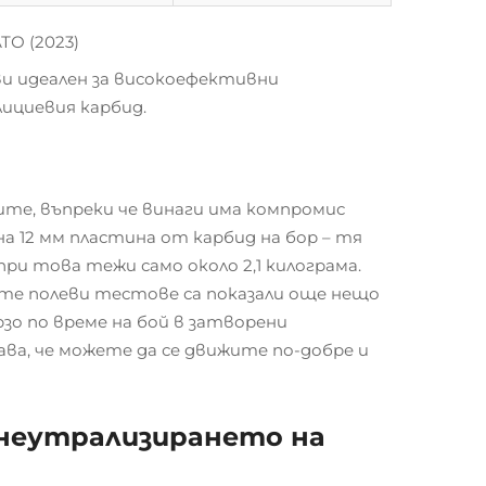
О (2023)
ви идеален за високоефективни
лициевия карбид.
ите, въпреки че винаги има компромис
 12 мм пластина от карбид на бор – тя
при това тежи само около 2,1 килограма.
ните полеви тестове са показали още нещо
зо по време на бой в затворени
ава, че можете да се движите по-добре и
 неутрализирането на