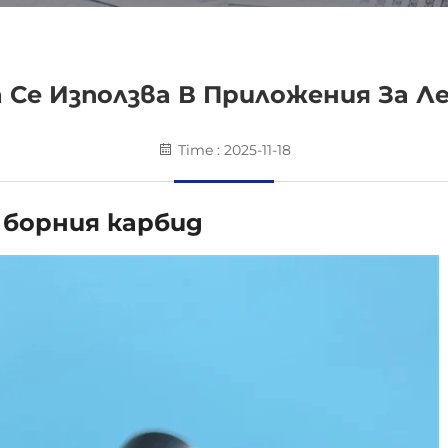
 Се Използва В Приложения За Л
Time : 2025-11-18
 борния карбид