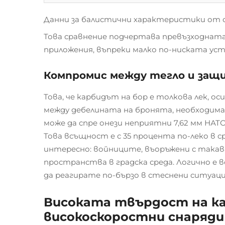
Данни за балистични характеристики от 
Това сравнение подчертава превъзходната
приложения, въпреки малко по-ниската уст
Компромис между тегло и защи
Това, че карбидът на бор е толкова лек, 
между дебелината на бронята, необходима
може да спре онези неприятни 7,62 мм НАТО
Това всъщност е с 35 процента по-леко в 
интересно: войниците, въоръжени с такава
пространства в градска среда. Логично е 
да реагирате по-бързо в стеснени ситуации
Високата твърдост на ка
високоскоростни снаряди