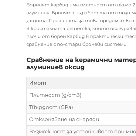
Борният карбид има плътност от около 2,5
алуминия. Бронята, изработена от този м
защита. Причината за това предимство се
в кристалната решетка, които осигуряват
плочи от борен карбид в практически тес
сравнение с по-стари броневи системи.
Сравнение на керамични матер
алуминиев оксид
Имот
Плътност (g/cm3)
Твърдост (GPa)
Отклоняване на снаряди
Възможност за устойчивост при мн