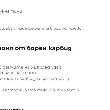
пукнатини
вишават надеждността в реални условия
роня от борен карбид
рамките на 3 μs след удар
летални частици
ленови слоеве за окончателно
ATO патрони, като тежи 35% по-малко в
бронята