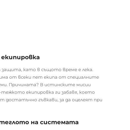
 екипировка
 защита, като в същото време е лека.
рима от всеки пет екипа от специалните
уми. Причината? В истинските мисии
-тежкото екипировка ги забавя, което
ат достатъчно гъвкави, за да оцелеят при
а теглото на системата