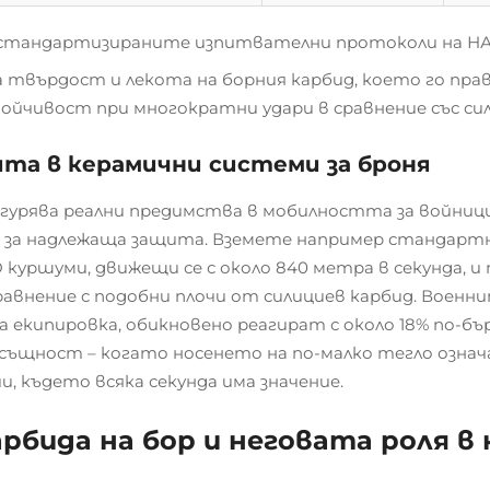
стандартизираните изпитвателни протоколи на НАТ
 твърдост и лекота на борния карбид, което го пра
ойчивост при многократни удари в сравнение със си
та в керамични системи за броня
осигурява реални предимства в мобилността за войниц
 за надлежаща защита. Вземете например стандартна
 куршуми, движещи се с около 840 метра в секунда, и 
сравнение с подобни плочи от силициев карбид. Воен
 екипировка, обикновено реагират с около 18% по-бър
всъщност – когато носенето на по-малко тегло означ
, където всяка секунда има значение.
рбида на бор и неговата роля в