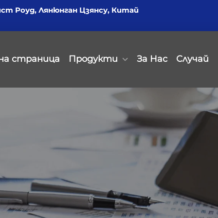
йст Роуд, Лянюнган Цзянсу, Китай
на страница
Продукти
За Нас
Случай