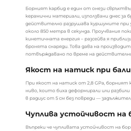
Борният карбид е един от онези свръхтвъ
керамични материали, използвани днес за 
действително разрушава куршумите при уд
около 850 метра в секунда. Проучвания п
кинетичната енергия – разсейва я приблиз
бронята снаряди. Това дава на производ
потвърждавано по време на действителни
Якост на натиск при бал
При якост на натиск от 2,8 GPa, борният
ниво, които биха деформирали или разбили
в радиус от 5 см без повреди — задължител
Чуплива устойчивост на 
Въпреки че чупливата устойчивост на бор