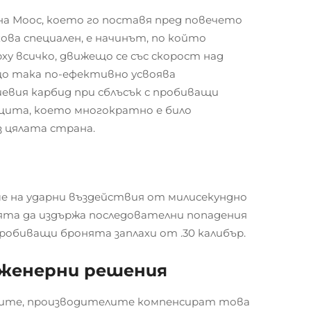
на Моос, което го поставя пред повечето
ова специален, е начинът, по който
у всичко, движещо се със скорост над
що така по-ефективно усвоява
иевия карбид при сблъсък с пробиващи
щита, което многократно е било
 цялата страна.
ме на ударни въздействия от милисекундно
нята да издържа последователни попадения
пробиващи бронята заплахи от .30 калибър.
нженерни решения
талите, производителите компенсират това