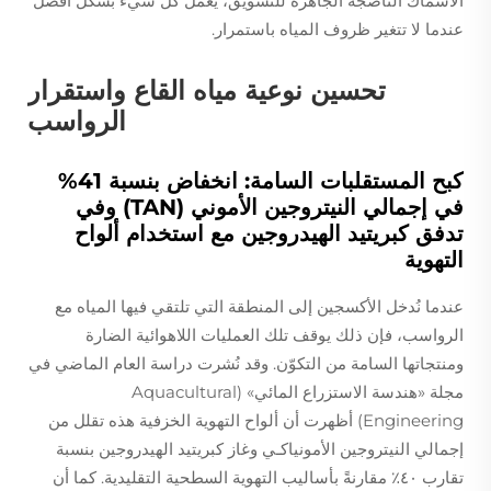
الأسماك الناضجة الجاهزة للتسويق، يعمل كل شيء بشكل أفضل
عندما لا تتغير ظروف المياه باستمرار.
تحسين نوعية مياه القاع واستقرار
الرواسب
كبح المستقلبات السامة: انخفاض بنسبة 41%
في إجمالي النيتروجين الأموني (TAN) وفي
تدفق كبريتيد الهيدروجين مع استخدام ألواح
التهوية
عندما نُدخل الأكسجين إلى المنطقة التي تلتقي فيها المياه مع
الرواسب، فإن ذلك يوقف تلك العمليات اللاهوائية الضارة
ومنتجاتها السامة من التكوّن. وقد نُشرت دراسة العام الماضي في
مجلة «هندسة الاستزراع المائي» (Aquacultural
Engineering) أظهرت أن ألواح التهوية الخزفية هذه تقلل من
إجمالي النيتروجين الأمونياكـي وغاز كبريتيد الهيدروجين بنسبة
تقارب ٤٠٪ مقارنةً بأساليب التهوية السطحية التقليدية. كما أن