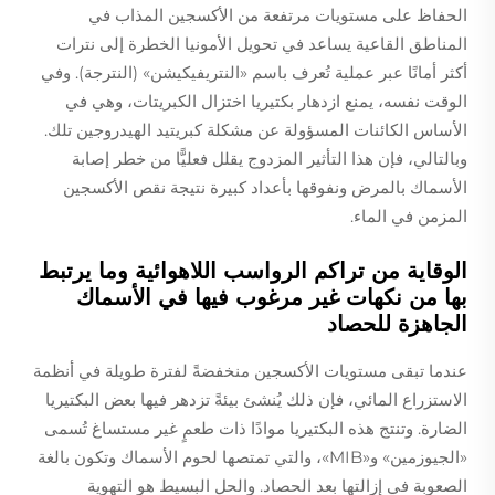
الحفاظ على مستويات مرتفعة من الأكسجين المذاب في
المناطق القاعية يساعد في تحويل الأمونيا الخطرة إلى نترات
أكثر أمانًا عبر عملية تُعرف باسم «النتريفيكيشن» (النترجة). وفي
الوقت نفسه، يمنع ازدهار بكتيريا اختزال الكبريتات، وهي في
الأساس الكائنات المسؤولة عن مشكلة كبريتيد الهيدروجين تلك.
وبالتالي، فإن هذا التأثير المزدوج يقلل فعليًّا من خطر إصابة
الأسماك بالمرض ونفوقها بأعداد كبيرة نتيجة نقص الأكسجين
المزمن في الماء.
الوقاية من تراكم الرواسب اللاهوائية وما يرتبط
بها من نكهات غير مرغوب فيها في الأسماك
الجاهزة للحصاد
عندما تبقى مستويات الأكسجين منخفضةً لفترة طويلة في أنظمة
الاستزراع المائي، فإن ذلك يُنشئ بيئةً تزدهر فيها بعض البكتيريا
الضارة. وتنتج هذه البكتيريا موادًا ذات طعمٍ غير مستساغ تُسمى
«الجيوزمين» و«MIB»، والتي تمتصها لحوم الأسماك وتكون بالغة
الصعوبة في إزالتها بعد الحصاد. والحل البسيط هو التهوية