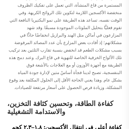
المستمرة من قاع المنشأة، التي تعمل على تفكيك الظروف
منخفضة الأكسجين اللازمة لتكوين تلك الروائح الكريهة. وفي
الوقت نفسه، تساعد هذه الطريقة على نمو البكتيريا النافعة التي
تقوم فعليًّا بتحليل الملوثات الموجودة مسبقًا. وقد شهد
المزارعون في أماكن مثل الهند والبرازيل انخفاضًا حادًّا في
مشكلاتهم؛ إذ أفادت بعض المزارع بأن عدد المصائد المرفوضة
بسبب مشكلات الطعم قد انخفض بنسبة تقارب الثلثين بعد تركيب
تلك الألواح الخزفية الخاصة للتهوية في قاع البرك. وعند دمج هذه
الطريقة مع أجهزة الأوزون أو مع العلاجات بالأشعة فوق
البنفسجية، تصبح لدينا فجأة أساسٌ متين لإدارة جودة المياه
بشكل عام. وهذا يعني الحاجة الأقل إلى الحلول المكلفة بعد وقوع
المشكلة، وزيادة فرص الحصول على أسعار مرتفعة للصيادات.
كفاءة الطاقة، وتحسين كثافة التخزين،
والاستدامة التشغيلية
كفاءة أعلى في انتقال الأكسجين: ١,٨–٢,٣ كجم