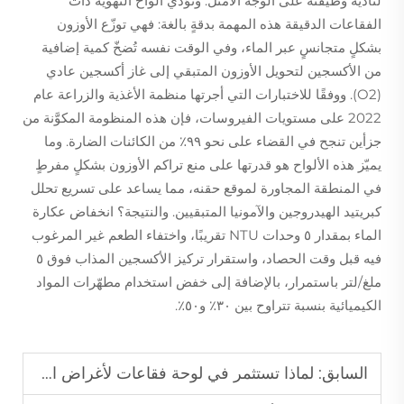
لتأدية وظيفته على الوجه الأمثل. وتؤدي ألواح التهوية ذات
الفقاعات الدقيقة هذه المهمة بدقةٍ بالغة: فهي توزّع الأوزون
بشكلٍ متجانسٍ عبر الماء، وفي الوقت نفسه تُضخّ كمية إضافية
من الأكسجين لتحويل الأوزون المتبقي إلى غاز أكسجين عادي
(O2). ووفقًا للاختبارات التي أجرتها منظمة الأغذية والزراعة عام
2022 على مستويات الفيروسات، فإن هذه المنظومة المكوَّنة من
جزأين تنجح في القضاء على نحو ٩٩٪ من الكائنات الضارة. وما
يميّز هذه الألواح هو قدرتها على منع تراكم الأوزون بشكلٍ مفرطٍ
في المنطقة المجاورة لموقع حقنه، مما يساعد على تسريع تحلل
كبريتيد الهيدروجين والآمونيا المتبقيين. والنتيجة؟ انخفاض عكارة
الماء بمقدار ٥ وحدات NTU تقريبًا، واختفاء الطعم غير المرغوب
فيه قبل وقت الحصاد، واستقرار تركيز الأكسجين المذاب فوق ٥
ملغ/لتر باستمرار، بالإضافة إلى خفض استخدام مطهّرات المواد
الكيميائية بنسبة تتراوح بين ٣٠٪ و٥٠٪.
السابق:
لماذا تستثمر في لوحة فقاعات لأغراض الأكسجة لتحسين إنتاجية تربية الأحياء المائية؟