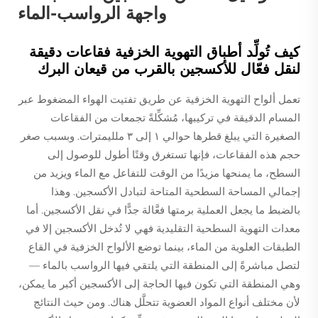
واجهة الرواسب-الماء
كيف تُولِّد أطباق التهوية الخزفية فقاعات دقيقة
لنقل فعّال للأكسجين بالقرب من قيعان البرك
تعمل ألواح التهوية الخزفية عن طريق تفتيت الهواء المضغوط عبر
المسام الدقيقة في تركيبها، مُشكِّلةً تجمعات من الفقاعات
الصغيرة التي يبلغ قطرها حوالي ١ إلى ٣ ملليمترات. وبسبب صغر
حجم هذه الفقاعات، فإنها تستغرق وقتًا أطول للوصول إلى
السطح، ما يمنحها مزيدًا من الوقت للتفاعل مع الماء ويزيد من
إجمالي المساحة السطحية المتاحة لتبادل الأكسجين. وهذا
بالضبط ما يجعل العملية برمتها فعَّالة جدًّا في نقل الأكسجين. أما
معدات التهوية السطحية التقليدية فهي لا تُدخل الأكسجين إلا في
الطبقات العلوية من الماء، بينما توضع الألواح الخزفية في القاع
لتصل مباشرةً إلى المنطقة التي يلتقي فيها الرواسب بالماء —
وهي المنطقة التي تكون فيها الحاجة إلى الأكسجين أكبر ما يمكن،
لأن مختلف أنواع المواد العضوية تتحلَّل هناك. ومن حيث النتائج