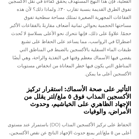
الفعلية، فإن هذا النهج المستهدف يحقِّق كفاءة في نقل الأكسجين
تفوق الطرق القديمة بنسبة تقارب ٣٠٪. ولماذا ذلك؟ لأن هذه
الفقاعات المجهرية الصغيرة تمتلك مساحة سطحية تفوق
مساحتها الحجمية بحوالي ثمانية أضعاف مقارنةً بالفقاعات الأكبر
حجمًا. علاوةً على ذلك، فإنها تتحرك نحو الأعلى بسلاسةٍ لا تُحدث
اضطرابًا في الرواسب، مما يساعد على الحفاظ على تشبع
طبقات الماء السفلية بالأكسجين بالضبط في المناطق التي
يقضي فيها الأسماك معظم وقتها في التغذية والراحة، وهي أيضًا
المناطق التي يكون فيها خطر المعاناة من انخفاض مستويات
الأكسجين أعلى ما يمكن.
التأثير على صحة الأسماك: استقرار تركيز
الأكسجين المذاب فوق ٥ ملغ/لتر يقلل من
الإجهاد الظاهري على الخياشيم، وحدوث
الأمراض، والوفيات
الحفاظ على تركيز الأكسجين المذاب (DO) باستمرار عند مستوى
أعلى من ٥ ملغ/لتر يمنع حدوث الإجهاد الناتج عن نقص الأكسجين،