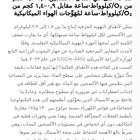
من O₂/كيلوواط·ساعة مقابل ٠,٩–١,٤ كجم من
O₂/كيلوواط·ساعة لمُهَوِّجات الهواء الميكانيكية
يمكن لأطباق التهوية الخزفية إنتاج ما بين ١,٨ إلى ٢,٣ كيلوغرام
من الأكسجين لكل كيلوواط ساعة تستهلكها، أي ما يقارب ضعف
الكمية التي تُنتجها أجهزة التهوية الميكانيكية التقليدية، وفقًا
لأحدث المعايير المرجعية الصادرة عن جهاز البحوث الزراعية التابع
لوزارة الزراعة الأمريكية (USDA-ARS) في عام ٢٠٢٣. فما
السبب في كفاءة هذه الأطباق العالية؟ إنها تُنتج فقاعات دقيقة
جدًّا تتوزَّع بشكل متجانس على سطح الماء، مما يزيد من المساحة
التي يتلامس فيها الأكسجين مع الماء، مع هدر أقل للطاقة في
إحداث اضطرابات غير ضرورية أو سطوح متطايرة. وعادةً ما
يلاحظ مربو الأسماك الذين يحوِّلون أنظمتهم إلى هذه التكنولوجيا
انخفاضًا في فواتير الكهرباء بنسبة تتراوح بين ٣٠٪ و٤٥٪ مقارنةً
بأنظمة العجلات المجذَّافة القديمة. وهذا يعني وفورات فعلية في
التكاليف دون أي انخفاض في مستويات الأكسجين المذاب، وهي
شرطٌ بالغ الأهمية للحفاظ على صحة الأسماك، ودعم نموها