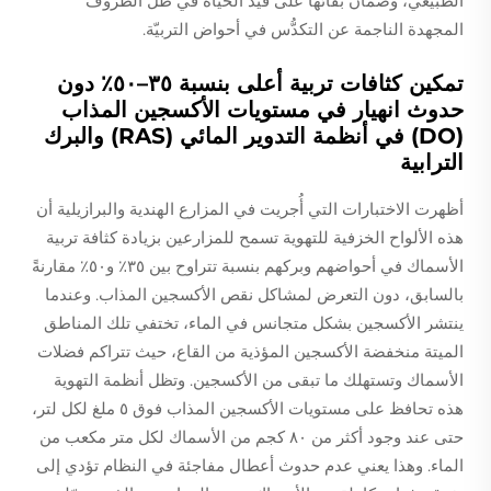
الطبيعي، وضمان بقائها على قيد الحياة في ظل الظروف
المجهدة الناجمة عن التكدُّس في أحواض التربيّة.
تمكين كثافات تربية أعلى بنسبة ٣٥–٥٠٪ دون
حدوث انهيار في مستويات الأكسجين المذاب
(DO) في أنظمة التدوير المائي (RAS) والبرك
الترابية
أظهرت الاختبارات التي أُجريت في المزارع الهندية والبرازيلية أن
هذه الألواح الخزفية للتهوية تسمح للمزارعين بزيادة كثافة تربية
الأسماك في أحواضهم وبركهم بنسبة تتراوح بين ٣٥٪ و٥٠٪ مقارنةً
بالسابق، دون التعرض لمشاكل نقص الأكسجين المذاب. وعندما
ينتشر الأكسجين بشكل متجانس في الماء، تختفي تلك المناطق
الميتة منخفضة الأكسجين المؤذية من القاع، حيث تتراكم فضلات
الأسماك وتستهلك ما تبقى من الأكسجين. وتظل أنظمة التهوية
هذه تحافظ على مستويات الأكسجين المذاب فوق ٥ ملغ لكل لتر،
حتى عند وجود أكثر من ٨٠ كجم من الأسماك لكل متر مكعب من
الماء. وهذا يعني عدم حدوث أعطال مفاجئة في النظام تؤدي إلى