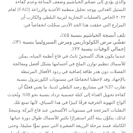
والذي يؤدي إلى تضخّم الخياشيم وضعف المناعة وعدم كفاءة
التمثيل الغذائي. ووجد تحليل منظمة الأغذية والزراعة (FAO) لعام
٢٠٢٢ الخاص بالعمليات التجارية لتربية البلطي والكارب أن
المزارع التي حققت هذا الحد الأدنى سجّلت انخفاضاً في:
تلف أنسجة الخياشيم بنسبة ٤٥٪،
تفشّي مرض الكولوناريس ومرض السبرولينيا بنسبة ٣١٪،
إجمالي الوفيات بنسبة ٢٢٪.
عندما يكون هناك أكسجينٌ ثابتٌ في قاع أنظمة المياه، يمكن
للأسماك تنظيم توازن الملح في أجسامها بشكل أفضل ومعالجة
الفضلات دون هدر طاقة إضافية في ردود الأفعال المرتبطة
بالإجهاد. وقد لاحظنا انخفاضًا في مستويات الكورتيزول بنسبة
تقارب 37% في مشاريع رصد البلطي لدينا، ما يعني فعليًّا أن
كفاءة تحويل الغذاء إلى كتلة جسمية تزداد بنسبة نحو 18%. وتُحدث
ألواح التهوية الخزفية فرقًا كبيرًا في هذا السياق، لأنها تمنع تلك
التقلبات المزعجة في مستويات الأكسجين عند قاع البركة. ونتيجةً
لذلك، يتكوَّن بيئة أكثر استقرارًا بكثيرٍ للأسماك طوال دورة حياتها
الكاملة. فمنذ مرحلة الزريعة الصغيرة التي تنمو نموًّا سليمًا، وحتى