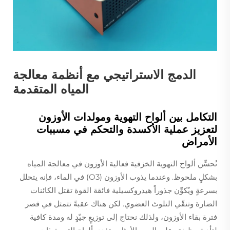
الدمج الاستراتيجي مع أنظمة معالجة
المياه المتقدمة
التكامل بين ألواح التهوية ومولدات الأوزون
لتعزيز عملية الأكسدة والتحكم في مسببات
الأمراض
تُحسِّن ألواح التهوية الخزفية فعالية الأوزون في معالجة المياه
بشكلٍ ملحوظ. وعندما يذوب الأوزون (O3) في الماء، فإنه يتحلل
بسرعةٍ ويُكوِّن جذوراً هيدروكسيلية فائقة القوة تقتل الكائنات
الضارة وتنقّي التلوث العضوي. لكن هناك عقبةً تتمثل في قصر
فترة بقاء الأوزون، ولذلك نحتاج إلى توزيعٍ جيّدٍ له ومدة كافية