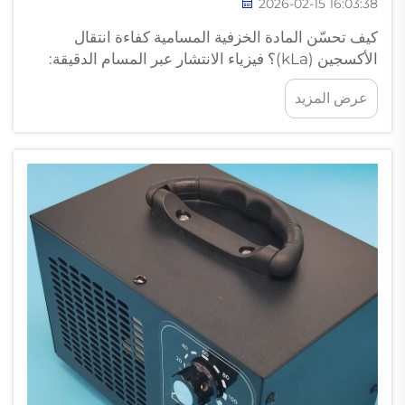
2026-02-15 16:03:38
كيف تحسّن المادة الخزفية المسامية كفاءة انتقال
الأكسجين (kLa)؟ فيزياء الانتشار عبر المسام الدقيقة:
حجم الفقاعة، والمساحة السطحية بين الطورين، وزمن
عرض المزيد
البقاء. إن الألواح الخزفية المُهوية، بفضل تركيبها
المسامي، تعزّز فعليًّا كمية الأكسجين المنقولة إلى الماء...