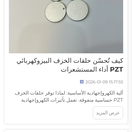
كيف تُحسّن حلقات الخزف البيزوكهربائي
PZT أداء المستشعرات
2026-01-09 15:17:55
آلية الكهروإجهادية الأساسية: لماذا توفر حلقات الخزف
PZT حساسية متفوقة. تعمل تأثيرات الكهروإجهادية
المباشرة والعكسية في حلقات الخزف PZT (التيتانيت
عرض المزيد
الزركوني المغلفن أو PZT) متعددة التبلور عن طريق
تحويل الطاقة الميكانيكية إلى إشارات كهربائية...