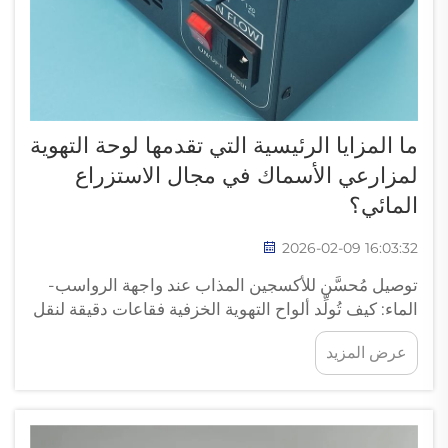
ما المزايا الرئيسية التي تقدمها لوحة التهوية
لمزارعي الأسماك في مجال الاستزراع
المائي؟
2026-02-09 16:03:32
توصيل مُحسَّن للأكسجين المذاب عند واجهة الرواسب-
الماء: كيف تُولِّد ألواح التهوية الخزفية فقاعات دقيقة لنقل
فعّال للأكسجين بالقرب من قيعان البرك. تعمل ألواح
عرض المزيد
التهوية الخزفية عن طريق تفتيت الهواء المضغوط عبر
المسام الدقيقة في هيكلها...