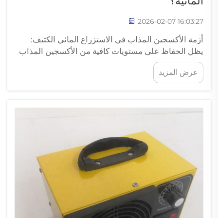
المائية؟
2026-02-07 16:03:27
أزمة الأكسجين المذاب في الاستزراع المائي الكثيف:
يظل الحفاظ على مستويات كافية من الأكسجين المذاب
(DO) أهم تحدٍّ في عمليات الاستزراع المائي عالية
عرض المزيد
الكثافة. وتحتاج الأسماك إلى تركيزات أكسجين مذاب
تفوق ٥ أجزاء في المليون (ppm) لنموٍ صحي؛ أما دون
ذلك...