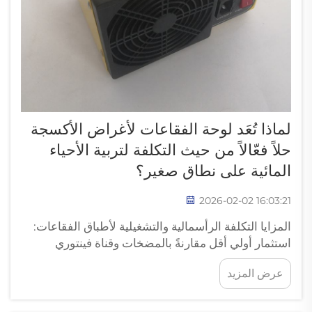
لماذا تُعَد لوحة الفقاعات لأغراض الأكسجة
حلاً فعّالاً من حيث التكلفة لتربية الأحياء
المائية على نطاق صغير؟
2026-02-02 16:03:21
المزايا التكلفة الرأسمالية والتشغيلية لأطباق الفقاعات:
استثمار أولي أقل مقارنةً بالمضخات وقناة فينتوري
والمُهويات السطحية. تُوفِّر أطباق الفقاعات المال مقارنةً
عرض المزيد
بخيارات التهوية الميكانيكية الأخرى. وهي مصنوعة من
الفولاذ المقاوم للصدأ الأساسي دون أي مكونات معقدة...