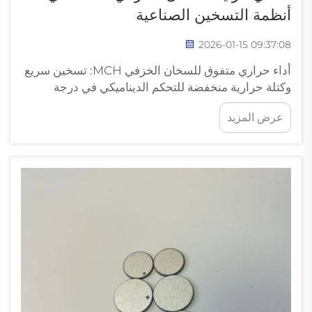
أنظمة التسخين الصناعية
2026-01-15 09:37:08
أداء حراري متفوق للسخان الخزفي MCH: تسخين سريع
وكتلة حرارية منخفضة للتحكم الديناميكي في درجة
الحرارة. ينقل السخان الخزفي MCH الحرارة تقريبًا على
عرض المزيد
الفور بسبب كتلته الحرارية القليلة جدًا، مما يعني أنه
يمكن تعديل درجات الحرارة بسرعة لتلبية متطلبات
العمليات الديناميكية.