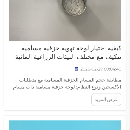
كيفية اختيار لوحة تهوية خزفية مسامية
تتكيف مع مختلف البيئات الزراعية المائية
2026-02-27 09:04:40
مطابقة حجم المسام الخزفية المسامية مع متطلبات
الأكسجين ونوع النظام: لوحة خزفية مسامية ذات مسام
دقيقة (٠٫٥–١٠ ميكرومتر) لنقل فعّال للأكسجين في مزارع
عرض المزيد
التفريخ عالية الكثافة وأنظمة إعادة تدوير المياه (RAS).
وتُنتج الألواح الخزفية ذات المسام الدقيقة فقاعات صغيرة
جدًّا بقطر أقل من ٢...