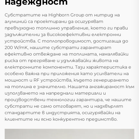
надеждност
Субстратите на Highborn Group от нитрид на
алуминий са проектирани да осигуряват
превъзходно топлинно управление, което ги прави
задължителни за високоефективни електронни
устройства. С топлопроводимост, достигаща до
200 W/mK, нашите субстрати гарантират
ефективно отвеждане на топлината, намалявайки
риска от прегряване и удължавайки живота на
електронните компоненти. Тази характеристика е
особено важна при приложения като усилватели на
мощност и RF устройства, където генерирането
на топлина е значително. Нашата ангажираност към
използването на напреднали материали и
производствени технологии гарантира, че нашите
субстрати не само отговарят, но и надхвърлят
стандартите в индустрията, осигурявайки на
клиентите ни ясно конкурентно предимство.