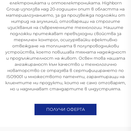
електрониката и оптоелектрониката. Highborn
Group използва над 20-годишен опит в областта на
материалознанието, за да произвежда подложки от
нитрид на алуминий, отговарящи на строгите
изисквания на съвременните технологии. Нашите
подложки притежават превъзходни свойства за
термичен контрол, осигурявайки ефективно
отвеждане на топлината в полупроводникови
устройства, което повишава тяхната надеждност
и продължителност на живот. Освен това нашата
ангажираност към качество и технологично
новаторство се отразява в сертифицирането по
ISO9001 и множеството патенти, гарантиращи на
клиентите ни продукти, които не само отговарят,
но и надминават стандартите в индустрията.
ПОЛУЧИ ОФЕРТА