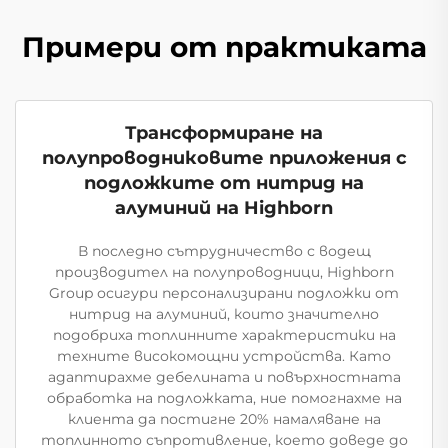
Примери от практиката
Трансформиране на
полупроводниковите приложения с
подложките от нитрид на
алуминий на Highborn
В последно сътрудничество с водещ
производител на полупроводници, Highborn
Group осигури персонализирани подложки от
нитрид на алуминий, които значително
подобриха топлинните характеристики на
техните високомощни устройства. Като
адаптирахме дебелината и повърхностната
обработка на подложката, ние помогнахме на
клиента да постигне 20% намаляване на
топлинното съпротивление, което доведе до