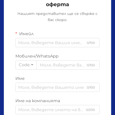
оферта
Нашият представител ще се свърже с
вас скоро.
Имейл
0/100
Мобилен/WhatsApp
Code
0/100
Име
0/100
Име на компанията
0/200