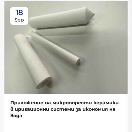
18
Sep
Приложение на микропорести керамики
в иригационни системи за икономия на
вода