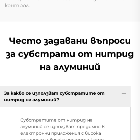
контрол.
Често задавани въпроси
за субстрати от нитрид
на алуминий
За какво се използват субстратите от
нитрид на алуминий?
Субстратите от нитрид на
алуминий се използват предимно в
електронни приложения с висока
мощност и висока честота, като