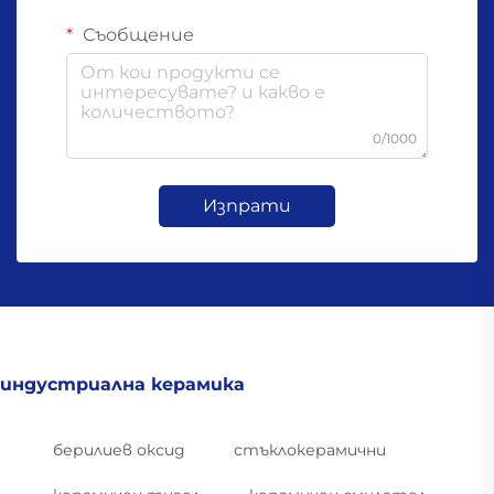
Съобщение
0/1000
Изпрати
индустриална керамика
берилиев оксид
стъклокерамични