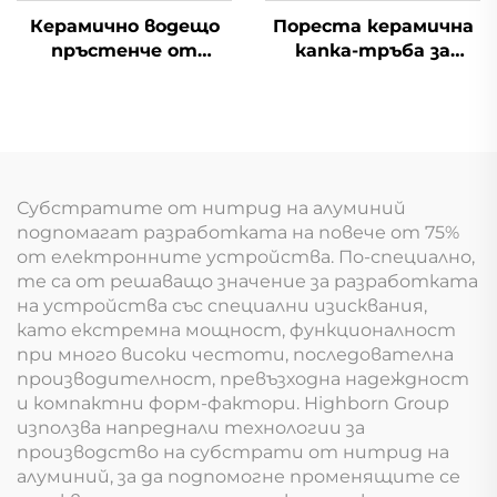
Керамично водещо
Пореста керамична
пръстенче от
капка-тръба за
силициев нитрид за
система за
текстилни машини
автоматично
напояване в
земеделието
Субстратите от нитрид на алуминий
подпомагат разработката на повече от 75%
от електронните устройства. По-специално,
те са от решаващо значение за разработката
на устройства със специални изисквания,
като екстремна мощност, функционалност
при много високи честоти, последователна
производителност, превъзходна надеждност
и компактни форм-фактори. Highborn Group
използва напреднали технологии за
производство на субстрати от нитрид на
алуминий, за да подпомогне променящите се