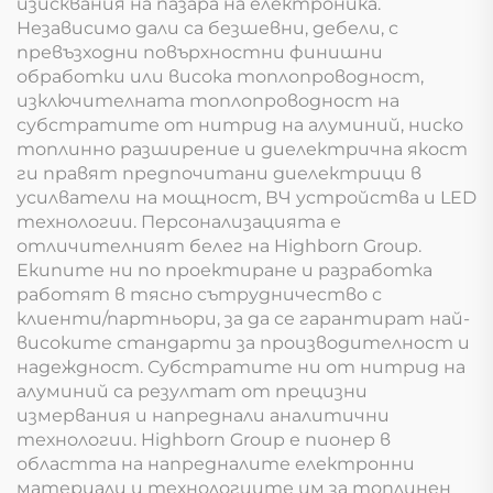
изисквания на пазара на електроника.
Независимо дали са безшевни, дебели, с
превъзходни повърхностни финишни
обработки или висока топлопроводност,
изключителната топлопроводност на
субстратите от нитрид на алуминий, ниско
топлинно разширение и диелектрична якост
ги правят предпочитани диелектрици в
усилватели на мощност, ВЧ устройства и LED
технологии. Персонализацията е
отличителният белег на Highborn Group.
Екипите ни по проектиране и разработка
работят в тясно сътрудничество с
клиенти/партньори, за да се гарантират най-
високите стандарти за производителност и
надеждност. Субстратите ни от нитрид на
алуминий са резултат от прецизни
измервания и напреднали аналитични
технологии. Highborn Group е пионер в
областта на напредналите електронни
материали и технологиите им за топлинен