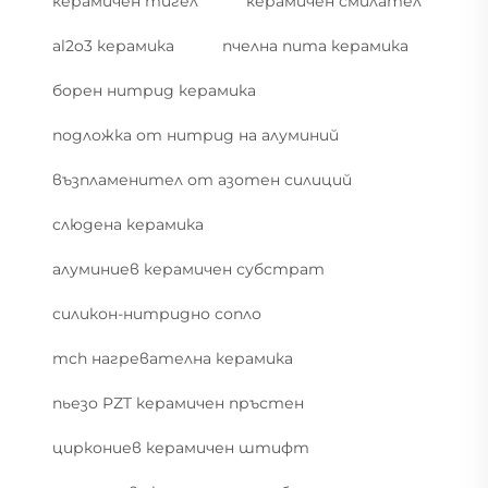
керамичен тигел
керамичен смилател
al2o3 керамика
пчелна пита керамика
борен нитрид керамика
подложка от нитрид на алуминий
възпламенител от азотен силиций
слюдена керамика
алуминиев керамичен субстрат
силикон-нитридно сопло
mch нагревателна керамика
пьезо PZT керамичен пръстен
циркониев керамичен штифт