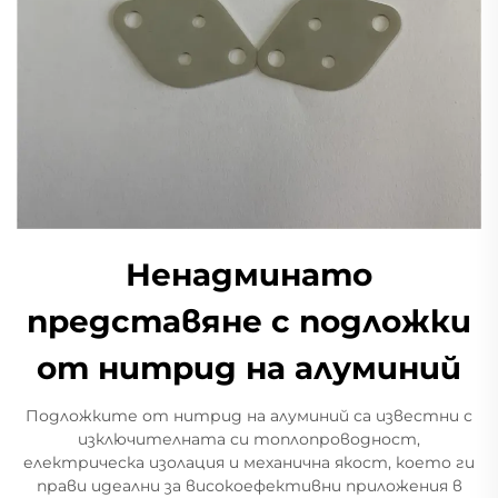
Ненадминато
представяне с подложки
от нитрид на алуминий
Подложките от нитрид на алуминий са известни с
изключителната си топлопроводност,
електрическа изолация и механична якост, което ги
прави идеални за високоефективни приложения в