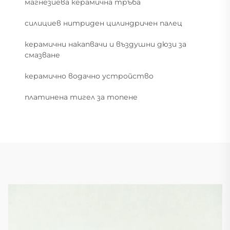
магнезиева керамична тръба
силициев нитриден цилиндричен палец
керамични накапвачи и въздушни дюзи за
смазване
керамично водачно устройство
платинена тигел за топене