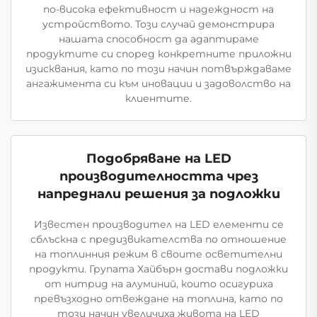
по-висока ефективност и надеждност на
устройството. Този случай демонстрира
нашата способност да адаптираме
продуктите си според конкретните приложни
изисквания, като по този начин потвърждаваме
ангажимента си към иновации и задоволство на
клиентите.
Подобряване на LED
производителността чрез
напреднали решения за подложки
Известен производител на LED елементи се
сблъскна с предизвикателства по отношение
на топлинния режим в своите осветителни
продукти. Групата Хайбърн достави подложки
от нитрид на алуминий, които осигуриха
превъзходно отвеждане на топлина, като по
този начин увеличиха живота на LED