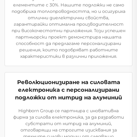
елементите с 30%. Нашите подложки не само
подобриха топлопроводността, но и осигуриха
отлични диелектрични свойства,
гарантирайки оптимална производителност
при високочестотни приложения. Този успешен
партньорски проект демонстрира нашата
способност да предлагаме персонализирани
решения, които подобряват работните
характеристики в различни приложения.
Революционизиране на силовата
електроника с персонализирани
подложки от нитрид на алуминий
Highborn Group се партнира с иновативна
фирма за силова електроника, за да разработи
субстрати от нитрид на алуминий,
отговарящи на строгите изисквания за
техните силови модули от следващо