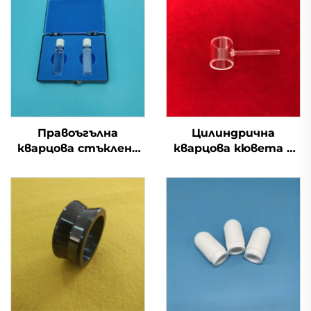
Правоъгълна
Цилиндрична
кварцова стъклена
кварцова кювета с
кювета с винтова
атомен пар и
капачка за
устойчивост на
лабораторни
корозия, с тръбичка
изследвания.