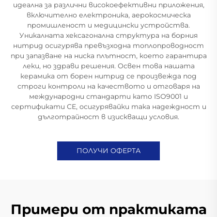
идеална за различни високоефективни приложения,
включително електроника, аерокосмическа
промишленост и медицински устройства.
Уникалната хексагонална структура на борния
нитрид осигурява превъзходна топлопроводност
при запазване на ниска плътност, което гарантира
леки, но здрави решения. Освен това нашата
керамика от борен нитрид се произвежда под
строги контроли на качеството и отговаря на
международни стандарти като ISO9001 и
сертификати CE, осигурявайки така надеждност и
дълготрайност в изискващи условия.
ПОЛУЧИ ОФЕРТА
Примери от практиката