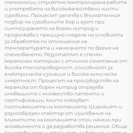
технологии, стриктно контролирана работа
и употребата на висококачествени чисти
суровини. Процесът започва с внимателния
подбор на суровините бор и азот при
синтезирането на борен нитрид и
продължава с прецизно следене на условията
за обработка по отношение на
температурата и налягането по време на
спечелването. Резултатът е спечен
керамичен материал с отлично съчетание от
висока топлопроводност, способност за
електрическа изолация и висока химическа
инертност. Процесът на производство на
керамика от борен нитрид отразява
иновациите с множество патенти и
сертификации, които показват
постиженията на компанията. Широкият и
разнообразен спектър от изисквания на
клиентите на компанията стои начело при
ангажимента ѝ да разработва решения. Обща
качественост и стойност на борния нитрид.