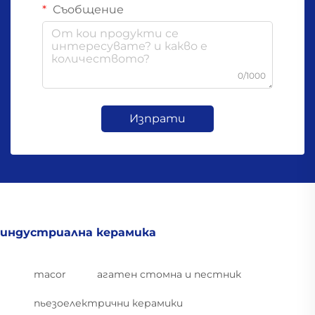
Съобщение
0/1000
Изпрати
индустриална керамика
macor
агатен стомна и пестник
пьезоелектрични керамики