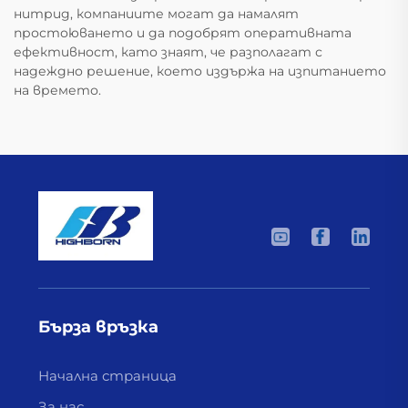
нитрид, компаниите могат да намалят
простоюването и да подобрят оперативната
ефективност, като знаят, че разполагат с
надеждно решение, което издържа на изпитанието
на времето.
Бърза връзка
Начална страница
За нас