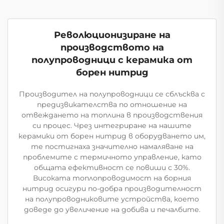
Революционизиране на
производството на
полупроводници с керамика от
борен нитрид
Производител на полупроводници се сблъсква с
предизвикателства по отношение на
отвеждането на топлина в производствения
си процес. Чрез интегриране на нашите
керамики от борен нитрид в оборудването им,
те постигнаха значително намаляване на
проблемите с термичното управление, като
общата ефективност се повиши с 30%.
Високата топлопроводимост на борния
нитрид осигури по-добра производителност
на полупроводниковите устройства, което
доведе до увеличение на добива и печалбите.