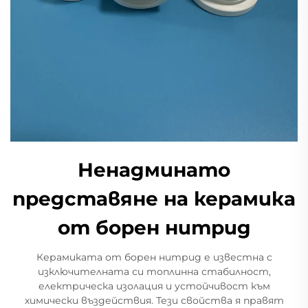
Ненадминато
представяне на керамика
от борен нитрид
Керамиката от борен нитрид е известна с
изключителната си топлинна стабилност,
електрическа изолация и устойчивост към
химически въздействия. Тези свойства я правят