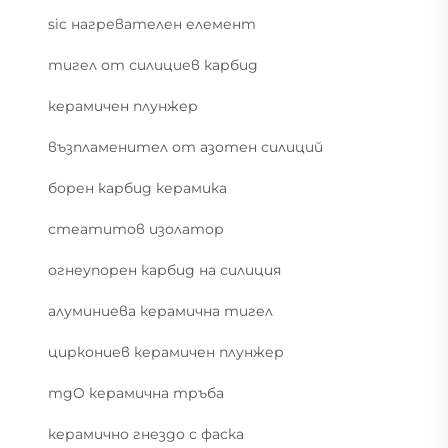
sic нагревателен елемент
тигел от силициев карбид
керамичен плунжер
възпламенител от азотен силиций
борен карбид керамика
стеатитов изолатор
огнеупорен карбид на силиция
алуминиева керамична тигел
циркониев керамичен плунжер
mgO керамична тръба
керамично гнездо с фаска