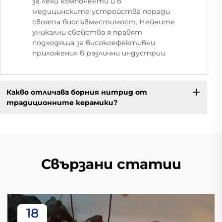
за леки компоненти и в
медицинските устройства поради
своята биосъвместимост. Нейните
уникални свойства я правят
подходяща за високоефективни
приложения в различни индустрии.
Какво отличава борния нитрид от
традиционните керамики?
Свързани статии
18