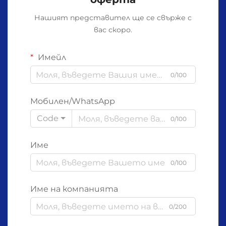
Нашият представител ще се свърже с
вас скоро.
Имейл
0/100
Мобилен/WhatsApp
Code
0/100
Име
0/100
Име на компанията
0/200