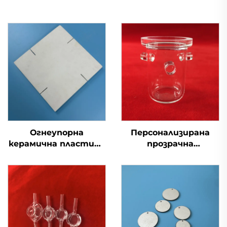
Огнеупорна
Персонализирана
керамична пластина
прозрачна
от кордиерит-
огнеупорна кварцова
мулит за тласкач на
стъклена тигла
вагонетка за пещи