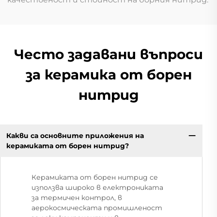
Често задавани въпроси
за керамика от борен
нитрид
Какви са основните приложения на
керамиката от борен нитрид?
Керамиката от борен нитрид се
използва широко в електрониката
за термичен контрол, в
аерокосмическата промишленост