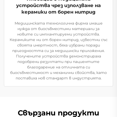
устройства чрез използване на
керамики от борен нитрид
Медицинската технологична фирма имаше
нужда от биосъвместими материали за
новите си имплантируеми устройства.
Керамиките ни от борен нитрид, известни със
своята инертност, бяха избрани поради
пригодността си за медицински приложения.
Получените устройства демонстрираха
подобрени резултати при пациентите
благодарение на отличната си
биосъвместимост и механични свойства, като
поставиха нов стандарт в индустрията.
Свързани продукти