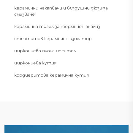
керамични накапвачи и въздушни дюзи за
смазване
керамична тигел за термичен анализ
стеатитов керамичен изолатор
циркониева плоча-носител
циркониева кутия
кордиеритова керамична кутия