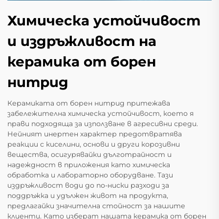
Химическа устойчивост
и издръжливост на
керамика от борен
нитрид
Керамиката от борен нитрид притежава
забележителна химическа устойчивост, което я
прави подходяща за използване в агресивни среди.
Нейният инертен характер предотвратява
реакции с киселини, основи и други корозивни
вещества, осигурявайки дълготрайност и
надеждност в приложения като химическа
обработка и лабораторно оборудване. Тази
издръжливост води до по-ниски разходи за
поддръжка и удължен живот на продукта,
предлагайки значителна стойност за нашите
клиенти. Като изберат нашата керамика от борен