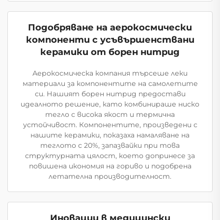
Подобряване на аерокосмически
компоненти с усъвършенствани
керамики от борен нитрид
Аерокосмическа компания търсеше леки
материали за компонентите на самолетите
си. Нашият борен нитрид предостави
идеалното решение, като комбинираше ниско
тегло с висока якост и термична
устойчивост. Компонентите, произведени с
нашите керамики, показаха намаляване на
теглото с 20%, запазвайки при това
структурната цялост, което допринесе за
повишена икономия на гориво и подобрена
летателна производителност.
Иновации в медицински