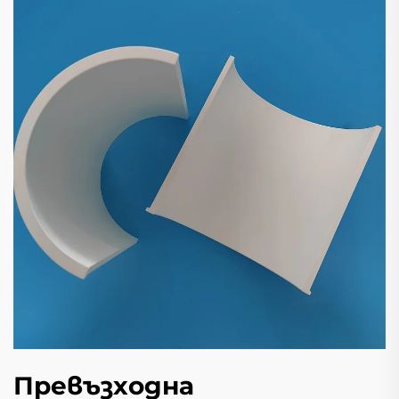
Превъзходна