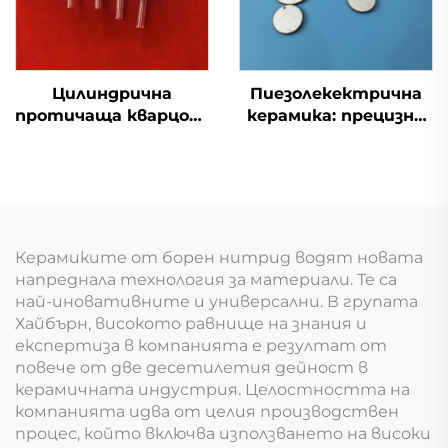
Цилиндрична
Пиезолекектрична
протичаща кварцова
керамика: прецизни
кювета за анализ на
компоненти за
качеството на
ултразвукови
водата
преобразуватели и
сензори
Керамиките от борен нитрид водят новата
напреднала технология за материали. Те са
най-иновативните и универсални. В групата
Хайбърн, високото равнище на знания и
експертиза в компанията е резултат от
повече от две десетилетия дейност в
керамичната индустрия. Целостността на
компанията идва от целия производствен
процес, който включва използването на високи