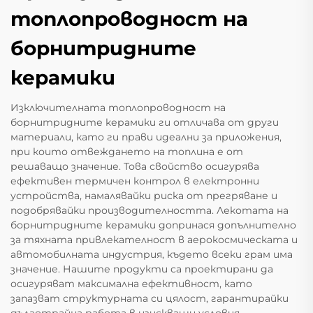
топлопроводност на
борнитридните
керамики
Изключителната топлопроводност на
борнитридните керамики ги отличава от други
материали, като ги прави идеални за приложения,
при които отвеждането на топлина е от
решаващо значение. Това свойство осигурява
ефективен термичен контрол в електронни
устройства, намалявайки риска от прегряване и
подобрявайки производителността. Лекотата на
борнитридните керамики допринася допълнително
за тяхната привлекателност в аерокосмическата и
автомобилната индустрия, където всеки грам има
значение. Нашите продукти са проектирани да
осигуряват максимална ефективност, като
запазват структурната си цялост, гарантирайки