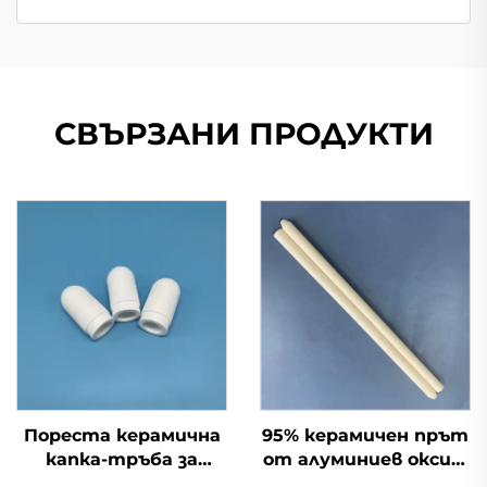
СВЪРЗАНИ ПРОДУКТИ
Пореста керамична
95% керамичен прът
капка-тръба за
от алуминиев оксид,
система за
99% керамичен прът