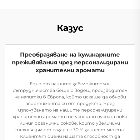
Казус
Преобразяване на кулинарните
преживявания чрез персонализирани
хранителни аромати
Едно от нашите забележителни
сътрудничества беше с водещ производител
на напитки в Европа, който искаше да обнови
асортимента си от продукти. Чрез
използването на нашите персонализирани
хранителни аромати те успешно пуснаха нова
линия органични сокове, които увеличили
техния дял от пазара с 30 % за шест месеца.
Клиентът оцени нашата способност да