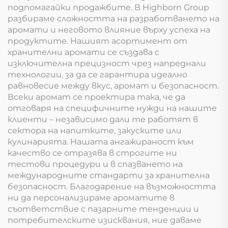
подпомагайки продажбите. В Highborn Group
разбираме сложността на разработването на
аромати и неговото влияние върху успеха на
продуктите. Нашият асортимент от
хранителни аромати се създава с
изключителна прецизност чрез напреднали
технологии, за да се гарантира идеално
равновесие между вкус, аромат и безопасност.
Всеки аромат се проектира така, че да
отговаря на специфичните нужди на нашите
клиенти – независимо дали те работят в
сектора на напитките, закуските или
кулинарията. Нашата ангажираност към
качество се отразява в строгите ни
тестови процедури и в спазването на
международните стандарти за хранителна
безопасност. Благодарение на възможността
ни да персонализираме ароматите в
съответствие с пазарните тенденции и
потребителските изисквания, ние даваме