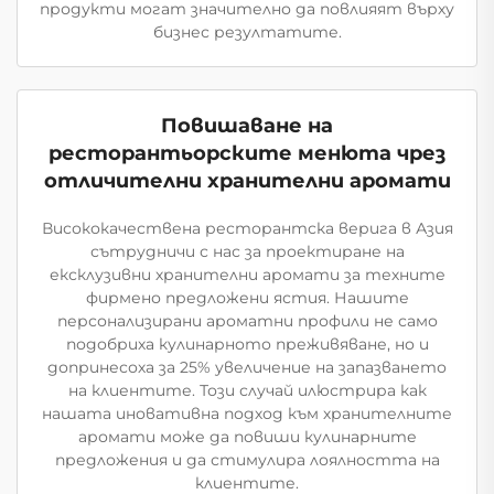
продукти могат значително да повлияят върху
бизнес резултатите.
Повишаване на
ресторантьорските менюта чрез
отличителни хранителни аромати
Висококачествена ресторантска верига в Азия
сътрудничи с нас за проектиране на
ексклузивни хранителни аромати за техните
фирмено предложени ястия. Нашите
персонализирани ароматни профили не само
подобриха кулинарното преживяване, но и
допринесоха за 25% увеличение на запазването
на клиентите. Този случай илюстрира как
нашата иновативна подход към хранителните
аромати може да повиши кулинарните
предложения и да стимулира лоялността на
клиентите.