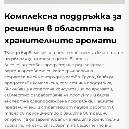
Комплексна поддръжка за
решения в областта на
хранителните аромати
Твърдо вярваме, че нашата стойност за клиентите
надхвърля значително доставката на
висококачествен продукт; ние разглеждаме
партньорството си като дългосрочна
стратегическа сътрудничество. Група „Хайбърн“
предоставя комплексна, холистична поддръжка,
включваща експертна консултация по аромати,
съвместно разработване на продукти и бърза,
експертна следпродажбена поддръжка. Нашите
предани учени и стратеги от пазара работят в
тясно сътрудничество с вашите вътрешни
отдели, за да гарантират, че нашите хранителни
аромати не само отговарят на вашите точни