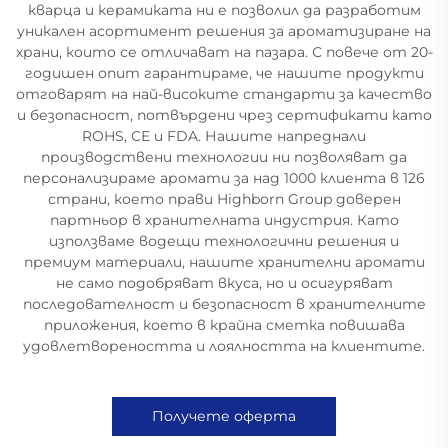
кварца и керамиката ни е позволил да разработим
уникален асортимент решения за ароматизиране на
храни, които се отличават на пазара. С повече от 20-
годишен опит гарантираме, че нашите продукти
отговарят на най-високите стандарти за качество
и безопасност, потвърдени чрез сертификати като
ROHS, CE и FDA. Нашите напреднали
производствени технологии ни позволяват да
персонализираме аромати за над 1000 клиента в 126
страни, което прави Highborn Group доверен
партньор в хранителната индустрия. Като
използваме водещи технологични решения и
премиум материали, нашите хранителни аромати
не само подобряват вкуса, но и осигуряват
последователност и безопасност в хранителните
приложения, което в крайна сметка повишава
удовлетвореността и лоялността на клиентите.
Получете оферта