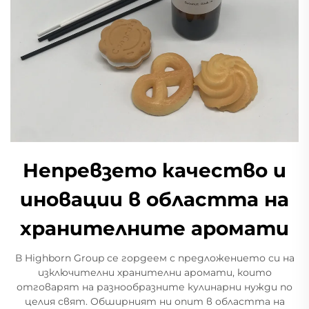
Непревзето качество и
иновации в областта на
хранителните аромати
В Highborn Group се гордеем с предложението си на
изключителни хранителни аромати, които
отговарят на разнообразните кулинарни нужди по
целия свят. Обширният ни опит в областта на