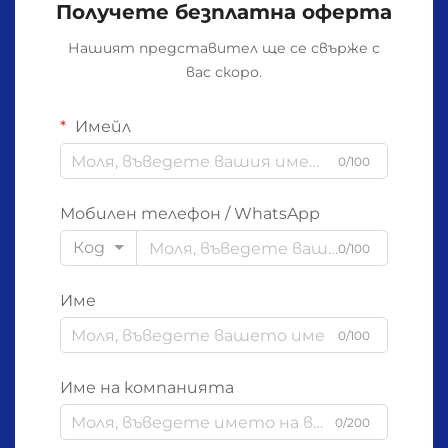
Получете безплатна оферта
Нашият представител ще се свърже с
вас скоро.
Имейл
0/100
Мобилен телефон / WhatsApp
Код
0/100
Име
0/100
Име на компанията
0/200