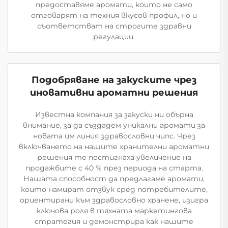
предоставяме аромати, които не само
отговарят на техния вкусов профил, но и
съответстват на строгите здравни
регулации.
Подобряване на закуските чрез
иновативни ароматни решения
Известна компания за закуски ни обърна
внимание, за да създадем уникални аромати за
новата им линия здравословни чипс. Чрез
включването на нашите хранителни ароматни
решения те постигнаха увеличение на
продажбите с 40 % през периода на старта.
Нашата способност да предлагаме аромати,
които намират отзвук сред потребителите,
ориентирани към здравословно хранене, изигра
ключова роля в тяхната маркетингова
стратегия и демонстрира как нашите