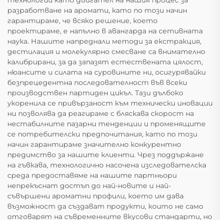
технологии като двигател на нашия процес за
разработване на аромати, като по този начин
гарантираме, че всяко решение, което
проектираме, е напълно в авангарда на сетивната
наука. Нашите напреднали методи за екстракция,
дестилация и молекулярно смесване са внимателно
калибрирани, за да запазят естествената цялост,
нюансите и силата на суровините ни, осигурявайки
безпрецедентна последователност във всеки
производствен партиден цикъл. Тази дълбоко
укоренила се привързаност към технически иновации
ни позволява да реагираме с бляскава скорост на
нестабилните пазарни тенденции и променящите
се потребителски предпочитания, като по този
начин гарантираме значително конкурентно
предимство за нашите клиенти. Чрез поддържане
на гъвкава, технологично насочена изследователска
среда предоставяме на нашите партньори
непрекъснат достъп до най-новите и най-
съвършени ароматни профили, което им дава
възможност да създават продукти, които не само
отговарят на съвременните вкусови стандарти, но