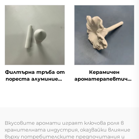
автоматично
напояване в
земеделието
Филтърна тръба от
Керамичен
пореста алуминиева
ароматерапевтичен
керамика за капково
украсен елемент за
напояване в
монтаж в кола,
земеделието с
персонализиран
тесен накрайник, за
керамичен
проверка на
освежител на
влажността на
въздуха с ароматен
Вкусовите аромати играят ключова роля в
почвата
цвят
хранителната индустрия, оказвайки влияние
върху потребителските предпочитания и