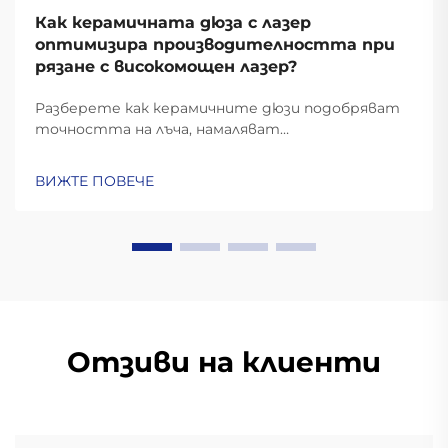
Как керамичната дюза с лазер
оптимизира производителността при
рязане с високомощен лазер?
Разберете как керамичните дюзи подобряват
точността на лъча, намаляват
простоюването с 62% и повишават
ефективността на газта при рязане с
ВИЖТЕ ПОВЕЧЕ
високомощен лазер. Вижте реални данни за
възвръщаемост на инвестициите и
информация за материалите.
Отзиви на клиенти