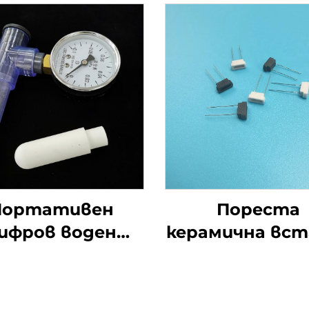
Портативен
Пореста
ифров воден
керамична вст
нзиометър за
със стабил
вен ергометър
абсорбиране
 измерване на
изпарение,