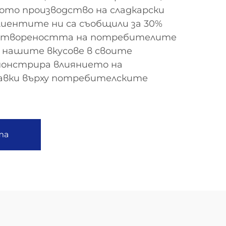
ното производство на сладкарски
лиентите ни са съобщили за 30%
влетвореността на потребителите
 нашите вкусове в своите
монстрира влиянието на
авки върху потребителските
та