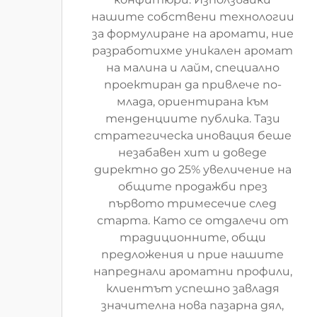
нашите собствени технологии
за формулиране на аромати, ние
разработихме уникален аромат
на малина и лайм, специално
проектиран да привлече по-
млада, ориентирана към
тенденциите публика. Тази
стратегическа иновация беше
незабавен хит и доведе
директно до 25% увеличение на
общите продажби през
първото тримесечие след
старта. Като се отдалечи от
традиционните, общи
предложения и прие нашите
напреднали ароматни профили,
клиентът успешно завладя
значителна нова пазарна дял,