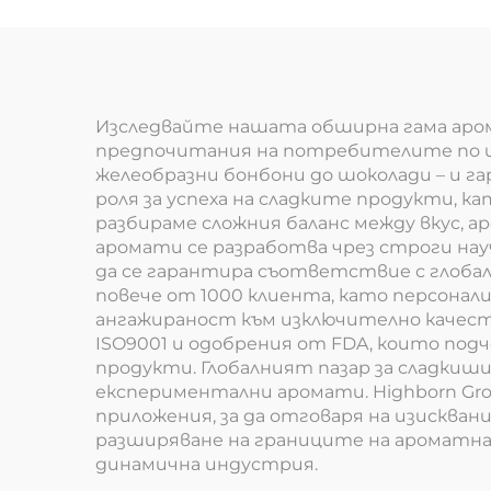
Изследвайте нашата обширна гама аром
предпочитания на потребителите по ц
желеобразни бонбони до шоколади – и г
роля за успеха на сладките продукти, к
разбираме сложния баланс между вкус,
аромати се разработва чрез строги науч
да се гарантира съответствие с глобал
повече от 1000 клиента, като персона
ангажираност към изключително качес
ISO9001 и одобрения от FDA, които по
продукти. Глобалният пазар за сладкиш
експериментални аромати. Highborn Gro
приложения, за да отговаря на изисква
разширяване на границите на ароматна
динамична индустрия.