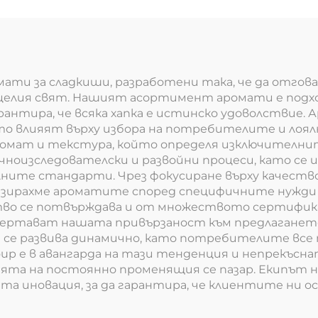
влажността
атомизиращо 
ати за сладкиши, разработени така, че да отгов
елия свят. Нашият асортимент аромати е подход
арантира, че всяка хапка е истинско удоволствие.
ато влияят върху избора на потребителите и лоял
 аромат и текстура, който определя изключител
ноизследователски и развойни процеси, като се и
ните стандарти. Чрез фокусиране върху качество
лизирахме ароматите според специфичните нужди
тво се потвърждава и от множеството сертифик
дчертават нашата привързаност към предлагането
и се развива динамично, като потребителите все
up е в авангарда на тази тенденция и непрекъсн
нията на постоянно променящия се пазар. Екипът 
та иновация, за да гарантира, че клиентите ни 