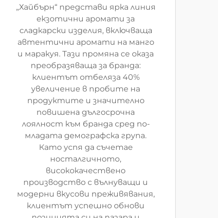
„Хайбърн“ представи ярка линия
екзотични аромати за
сладкарски изделия, включваща
автентични аромати на манго
и маракуя. Тази промяна се оказа
преобразяваща за бранда:
клиентът отбеляза 40%
увеличение в пробите на
продуктите и значително
повишена дългосрочна
лоялност към бранда сред по-
младата демографска група.
Като успя да съчетае
носталгичното,
висококачествено
производство с вълнуващи и
модерни вкусови преживявания,
клиентът успешно обнови
позицията си на пазара и