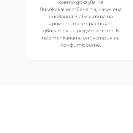
което доказва, че
висококачествената, насочена
иновация в областта на
ароматите е крайният
двигател на резултатите в
претъпканата индустрия на
конфитюрите.