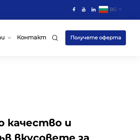
BG
ти
Контакт
Получете оферта
 качество и
ъв вкусовете за