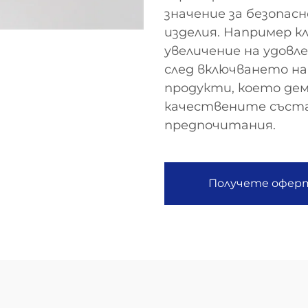
значение за безопас
изделия. Например к
увеличение на удо
след включването на
продукти, което де
качествените съст
предпочитания.
Получете офер