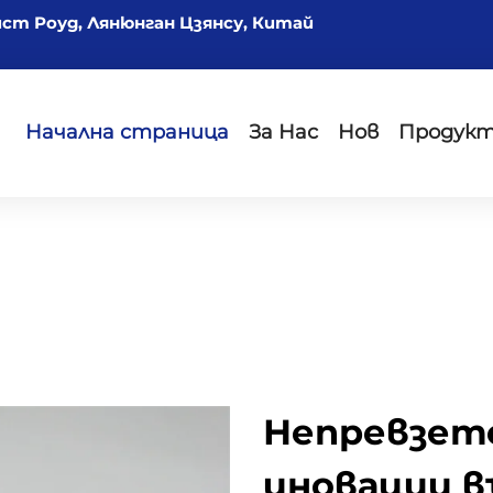
йст Роуд, Лянюнган Цзянсу, Китай
Начална страница
За Нас
Нов
Продук
Непревзето
иновации в