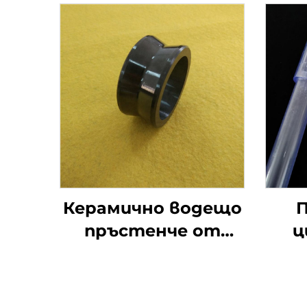
Керамично водещо
пръстенче от
ц
силициев нитрид
те
за текстилни
поч
машини
за