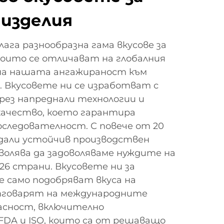
 изделия
лага разнообразна гама вкусове за
 които се отличават на глобалния
 на нашата ангажираност към
. Вкусовете ни се изработват с
рез напреднали технологии и
качество, което гарантира
последователност. С повече от 20
здали устойчив производствен
зволява да задоволяваме нуждите на
26 страни. Вкусовете ни за
не само подобряват вкуса на
тговарят на международните
асност, включително
DA и ISO, които са от решаващо