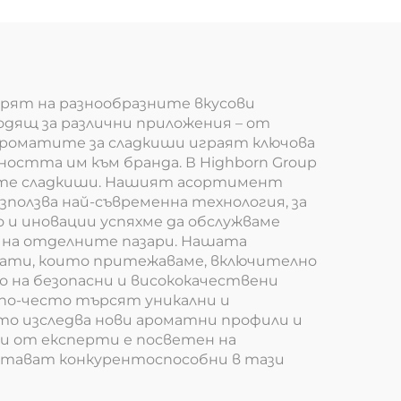
ядро
овлажняваща глава
арят на разнообразните вкусови
ящ за различни приложения – от
 Ароматите за сладкиши играят ключова
ността им към бранда. В Highborn Group
ните сладкиши. Нашият асортимент
зползва най-съвременна технология, за
 и иновации успяхме да обслужваме
 на отделните пазари. Нашата
ати, които притежаваме, включително
 на безопасни и висококачествени
 по-често търсят уникални и
ато изследва нови ароматни профили и
ни от експерти е посветен на
остават конкурентоспособни в тази