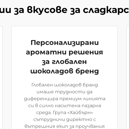
и за вкусове за сладкар
Персонализирани
ароматни решения
за глобален
шоколадов бренд
Глобален шоколадов бранд
имаше трудности да
диференцира премиум линията
си в силно насытена пазарна
среда. Група «Хайбърн»
сътрудничи директно с
вътрешния екип за проучвания