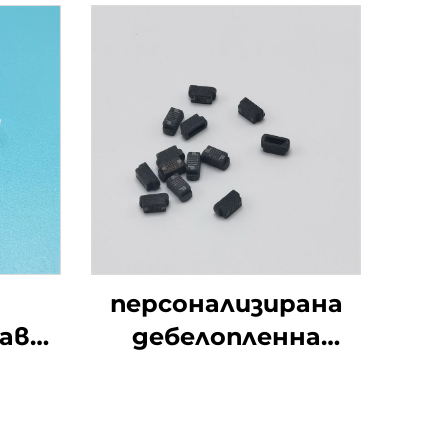
персонализирана
авка
дебелопленна
но
печатна платка S-
 и
ядро, пореста
керамична