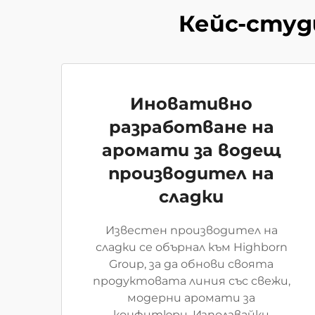
Кейс-студи
Иновативно
разработване на
аромати за водещ
производител на
сладки
Известен производител на
сладки се обърнал към Highborn
Group, за да обнови своята
продуктовата линия със свежи,
модерни аромати за
конфитюри. Използвайки