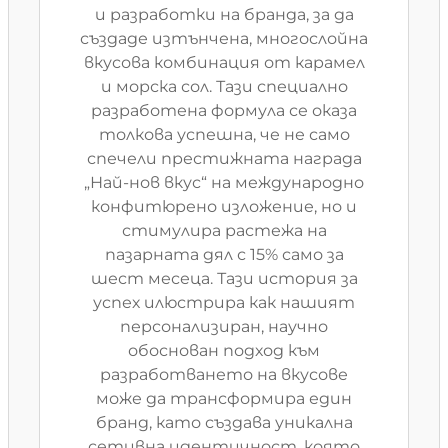
и разработки на бранда, за да
създаде изтънчена, многослойна
вкусова комбинация от карамел
и морска сол. Тази специално
разработена формула се оказа
толкова успешна, че не само
спечели престижната награда
„Най-нов вкус“ на международно
конфитюрено изложение, но и
стимулира растежа на
пазарната дял с 15% само за
шест месеца. Тази история за
успех илюстрира как нашият
персонализиран, научно
обоснован подход към
разработването на вкусове
може да трансформира един
бранд, като създава уникална
сетивна идентичност, която