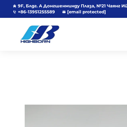
9F, Блдг. А Донгшенминду Плаза, №21 Чаянг И
+86-13951255589
[email protected]