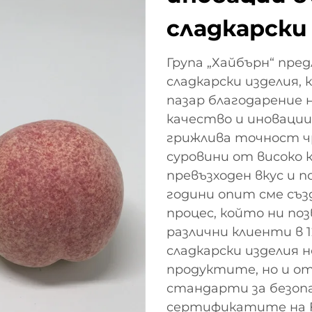
сладкарски
Група „Хайбърн“ пред
сладкарски изделия,
пазар благодарение
качество и иновации
грижлива точност ч
суровини от високо 
превъзходен вкус и 
години опит сме съ
процес, който ни по
различни клиенти в 1
сладкарски изделия 
продуктите, но и о
стандарти за безоп
сертификатите на F