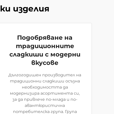
ски изделия
Подобряване на
традиционните
сладкиши с модерни
вкусове
Дългогодишен производител на
традиционни сладкиши осъзна
необходимостта да
модернизира асортимента си,
за да привлече по-млада и по-
авантюристична
потребителска група. Група