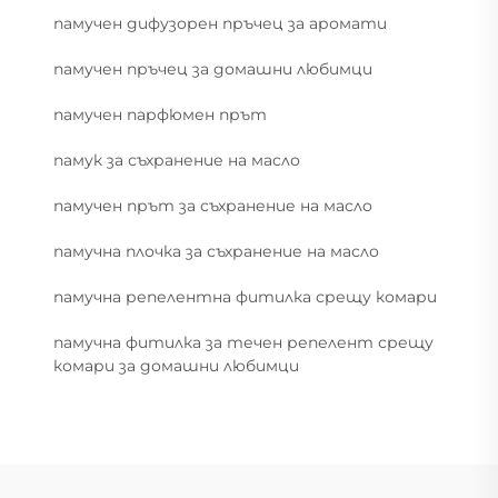
памучен дифузорен пръчец за аромати
памучен пръчец за домашни любимци
памучен парфюмен прът
памук за съхранение на масло
памучен прът за съхранение на масло
памучна плочка за съхранение на масло
памучна репелентна фитилка срещу комари
памучна фитилка за течен репелент срещу
комари за домашни любимци