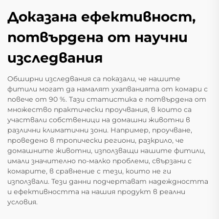
Доказана ефективност,
потвърдена от научни
изследвания
Обширни изследвания са показали, че нашите
фитили могат да намалят ухапванията от комари с
повече от 90 %. Тази статистика е потвърдена от
множество практически проучвания, в които са
участвали собственици на домашни животни в
различни климатични зони. Например, проучване,
проведено в тропически региони, разкрило, че
домашните животни, използващи нашите фитили,
имали значително по-малко проблеми, свързани с
комарите, в сравнение с тези, които не ги
използвали. Тези данни подчертават надеждността
и ефективността на нашия продукт в реални
условия.