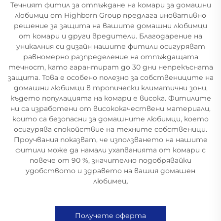
Течният фитил за отпъждане на комари за домашни
любимци от Highborn Group предлага иновативно
решение за защита на вашите домашни любимци
от комари и други вредители. Благодарение на
уникалния си дизайн нашите фитили осигуряват
равномерно разпределение на отпъждащата
течност, като гарантират до 30 дни непрекъсната
защита. Това е особено полезно за собствениците на
домашни любимци в тропически климатични зони,
където популацията на комари е висока. Фитилите
ни са изработени от висококачествени материали,
които са безопасни за домашните любимци, което
осигурява спокойствие на техните собственици.
Проучвания показват, че използването на нашите
фитили може да намали ухапванията от комари с
повече от 90 %, значително подобрявайки
удобството и здравето на вашия домашен
любимец.
Получете оферта