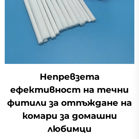
Непревзета
ефективност на течни
фитили за отпъждане на
комари за домашни
любимци