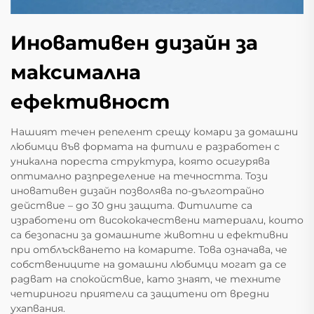
Иновативен дизайн за
максимална
ефективност
Нашият течен репелент срещу комари за домашни
любимци във формата на фитили е разработен с
уникална пореста структура, която осигурява
оптимално разпределение на течността. Този
иновативен дизайн позволява по-дълготрайно
действие – до 30 дни защита. Фитилите са
изработени от висококачествени материали, които
са безопасни за домашните животни и ефективни
при отблъскването на комарите. Това означава, че
собствениците на домашни любимци могат да се
радват на спокойствие, като знаят, че техните
четириноги приятели са защитени от вредни
ухапвания.