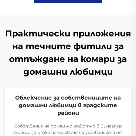
Практически приложения
на течните фитили за
отпъждане на комари за
домашни любимци
Облекчение за собствениците на
домашни любимци в градските
райони
Собственик на домашно животно в Сингапур
съобщи за рязко намаляване на ухапванията от