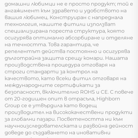
домашни любимци не е просто продукт; той е
ангажимент към здравето и удобството на
вашия любимец. Конструиран с напреднала
технология, нашите фитили използват
специализирана пореста структура, която
осигурява оптимално абсорбиране и отделяне
на течността. Това гарантира, че
репелентът действа постоянно и осигурява
дълготрайна защита срещу комари. Нашата
производствена процедура отговаря на
строги стандарти за контрол на
качеството, като всеки фитил отговаря на
международните сертификати за
безопасност, включително ROHS и CE. С повече
от 20-годишен опит в отрасъла, Highborn
Group се е утвърдила като водещ
производител на висококачествени продукти
за глобални пазари. Посветеността ни към
научноизследователската и развойна дейност
доведе до създаването на иновативни