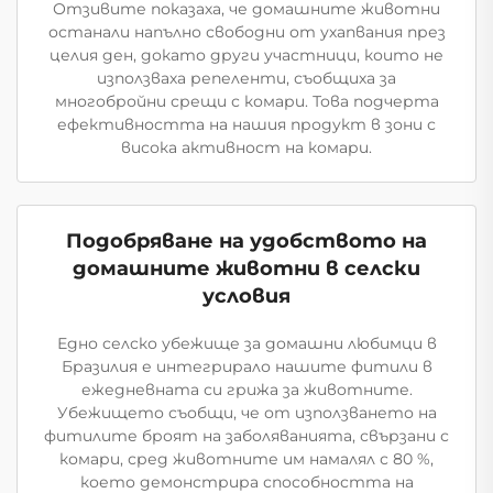
Отзивите показаха, че домашните животни
останали напълно свободни от ухапвания през
целия ден, докато други участници, които не
използваха репеленти, съобщиха за
многобройни срещи с комари. Това подчерта
ефективността на нашия продукт в зони с
висока активност на комари.
Подобряване на удобството на
домашните животни в селски
условия
Едно селско убежище за домашни любимци в
Бразилия е интегрирало нашите фитили в
ежедневната си грижа за животните.
Убежището съобщи, че от използването на
фитилите броят на заболяванията, свързани с
комари, сред животните им намалял с 80 %,
което демонстрира способността на