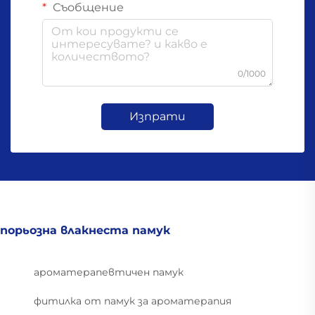
Съобщение
0/1000
Изпрати
порьозна влакнеста памук
ароматерапевтичен памук
фитилка от памук за ароматерапия