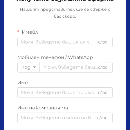
Нашият представител ще се свърже с
вас скоро.
Имейл
0/100
Мобилен телефон / WhatsApp
Код
0/100
Име
0/100
Име на компанията
0/200