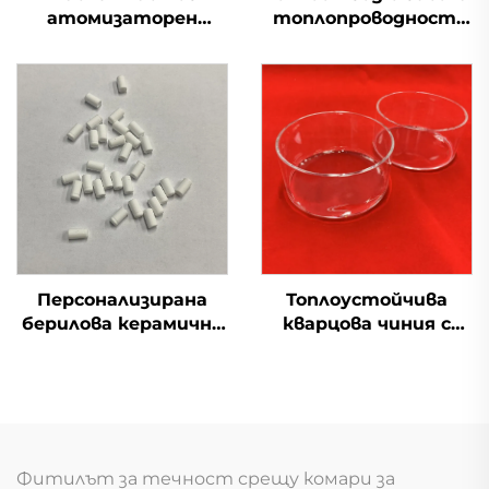
атомизаторен
топлопроводност,
тиган от силициев
керамична подложка
карбид изолатор SiC
от AlN алуминиев
керамична чашка
нитрид, лист
Топлоустойчива
Персонализирана
кварцова чиния с
берилова керамична
прозрачно покритие
чиния BeO, тигел от
по поръчка
овксид на берилий
Фитилът за течност срещу комари за