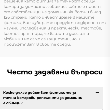
решения като фитила за течност срещу
комари за домашни любимци, който е приет
от собственици на домашни животни в над
126 страни. Като инвестираме в нашите
фитили, вие избирате продукт, подкрепен от
научни изследвания и практически тестове,
което гарантира, че вашите домашни
любимци не само са защитени, но и
процъфтяват в своите среди.
Често задавани въпроси
Колко дълго действат фитилите за
течни комарови репеленти за домашни
любимци?