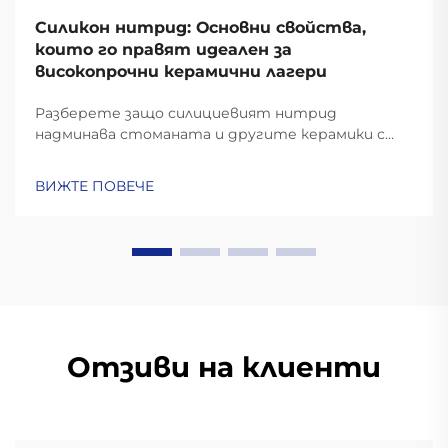
Силикон нитрид: Основни свойства,
които го правят идеален за
високопрочни керамични лагери
Разберете защо силициевият нитрид
надминава стоманата и другите керамики с
твърдост 6–8 MPa√m, стабилност при 1000°C и
с 60% по-ниско центробежно напрежение.
ВИЖТЕ ПОВЕЧЕ
Идеални за аерокосмическа промишленост, ЕП и
високоскоростни машини. Научете повече.
Отзиви на клиенти