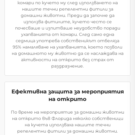
комари по кучето му след използването на
нашите течни репелентни фитили за
домашни животни. Преди да започне да
използва фитилите, кучето често се
почесваше и изпитваше неудобство поради
ухапванията от комари. След само една
седмица употреба собственикът отбеляза
95% намаляване на ухапванията, което позволи
на домашното му животно да се наслаждава на
активности на открито без страх от
раздразнение.
Ефективна защита за мероприятия
на открито
По време на мероприятие за домашни животни
на открито във Флорида няколко собственици
на кучета използваха нашите течни
репелентни фитили за домашни животни.