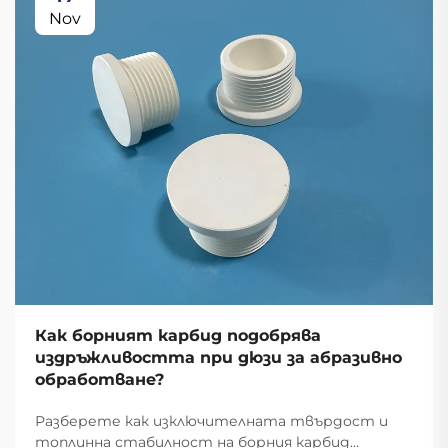
Nov
Как борният карбид подобрява
издръжливостта при дюзи за абразивно
обработване?
Разберете как изключителната твърдост и
топлинна стабилност на борния карбид