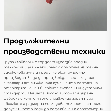
Продължителни
производствени техники
Група «Хайборн» с гордост използва предни
технологии за инжекционно формоване на течна
силиконова гума и прецизно екструзионно
производство, за да произвежда специализирани
аксесоари от силиконова гума, които постоянно
отговарят на най-високите глобални индустриални
стандарти. Нашата високо автоматизирана
фабрика с компютърно управление гарантира
абсолютна размерна последователност и строги
допуски, което води до получаване на еластомерни