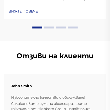
осигуряват 5 пъти по-дълъг живот спрямо
стоманата и 62% по-ниски експлоатационни
ВИЖТЕ ПОВЕЧЕ
разходи при абразивно обработване. Вижте
реални полеви данни и анализ на
възвръщаемостта на инвестициите.
Отзиви на клиенти
John Smith
Изключително качество и обслужване!
Силиконовите гумени аксесоари, които
закупихме от Highborn Group, надхвърлиха