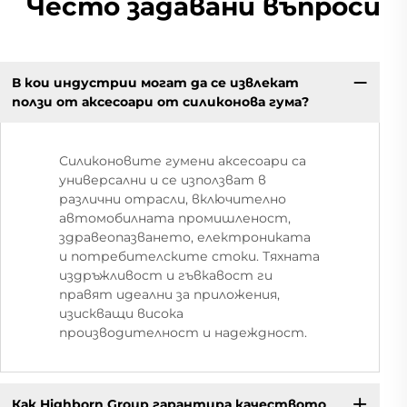
Често задавани въпроси
В кои индустрии могат да се извлекат
ползи от аксесоари от силиконова гума?
Силиконовите гумени аксесоари са
универсални и се използват в
различни отрасли, включително
автомобилната промишленост,
здравеопазването, електрониката
и потребителските стоки. Тяхната
издръжливост и гъвкавост ги
правят идеални за приложения,
изискващи висока
производителност и надеждност.
Как Highborn Group гарантира качеството