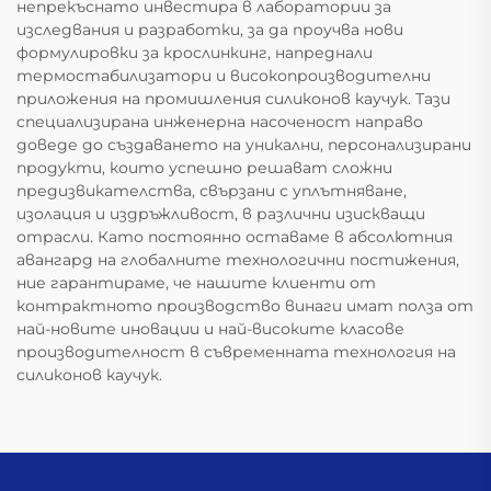
непрекъснато инвестира в лаборатории за
изследвания и разработки, за да проучва нови
формулировки за крослинкинг, напреднали
термостабилизатори и високопроизводителни
приложения на промишления силиконов каучук. Тази
специализирана инженерна насоченост направо
доведе до създаването на уникални, персонализирани
продукти, които успешно решават сложни
предизвикателства, свързани с уплътняване,
изолация и издръжливост, в различни изискващи
отрасли. Като постоянно оставаме в абсолютния
авангард на глобалните технологични постижения,
ние гарантираме, че нашите клиенти от
контрактното производство винаги имат полза от
най-новите иновации и най-високите класове
производителност в съвременната технология на
силиконов каучук.