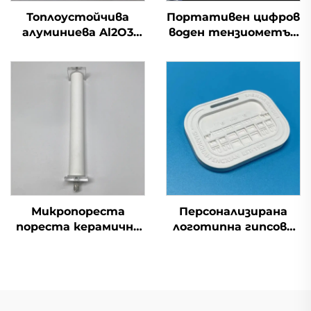
Топлоустойчива
Портативен цифров
алуминиева Al2O3
воден тензиометър
керамична тигел за
за почвен ергометър
лабораторно
за измерване на
стапяне
влажността
Микропореста
Персонализирана
пореста керамична
логотипна гипсова
касета за аериране с
дифузионна плочка с
въздушни мехурчета
аромат за кола,
с кислород
ароматизиращо
разширяващо се
парче