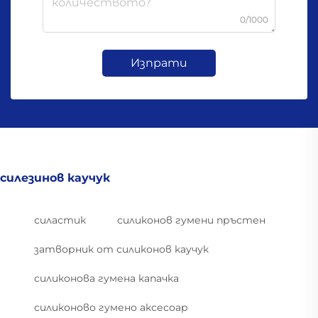
0/1000
Изпрати
силезинов каучук
силастик
силиконов гумени пръстен
затворник от силиконов каучук
силиконова гумена капачка
силиконово гумено аксесоар