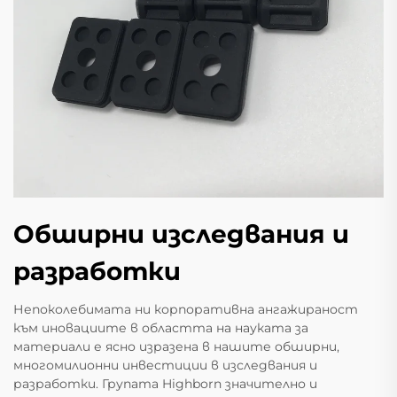
Обширни изследвания и
разработки
Непоколебимата ни корпоративна ангажираност
към иновациите в областта на науката за
материали е ясно изразена в нашите обширни,
многомилионни инвестиции в изследвания и
разработки. Групата Highborn значително и