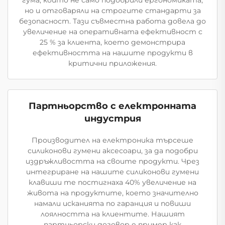
но и отговаряли на строгите стандарти за
безопасност. Тази съвместна работа довела до
увеличение на оперативната ефективност с
25 % за клиента, което демонстрира
ефективността на нашите продукти в
критични приложения.
Партньорство с електронната
индустрия
Производител на електроника търсеше
силиконови гумени аксесоари, за да подобри
издръжливостта на своите продукти. Чрез
интегриране на нашите силиконови гумени
клавиши те постигнаха 40% увеличение на
живота на продуктите, което значително
намали исканията по гаранция и повиши
лоялността на клиентите. Нашият
партньорски договор е пример как