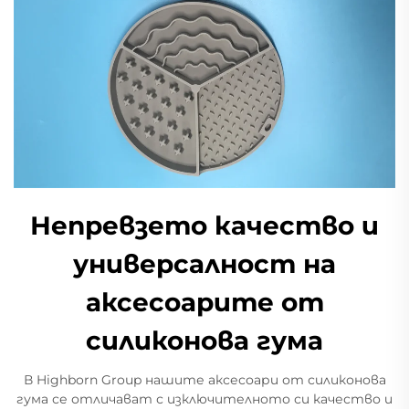
Непревзето качество и
универсалност на
аксесоарите от
силиконова гума
В Highborn Group нашите аксесоари от силиконова
гума се отличават с изключителното си качество и