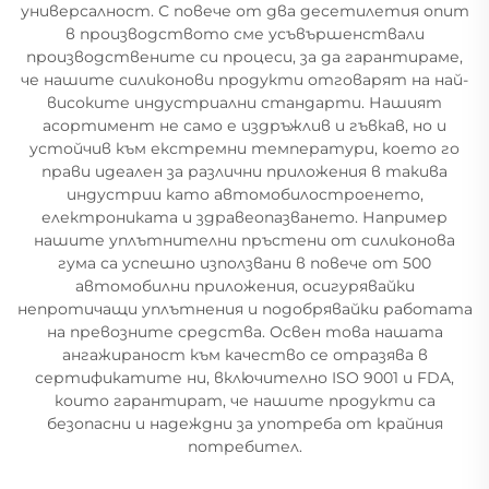
универсалност. С повече от два десетилетия опит
в производството сме усъвършенствали
производствените си процеси, за да гарантираме,
че нашите силиконови продукти отговарят на най-
високите индустриални стандарти. Нашият
асортимент не само е издръжлив и гъвкав, но и
устойчив към екстремни температури, което го
прави идеален за различни приложения в такива
индустрии като автомобилостроенето,
електрониката и здравеопазването. Например
нашите уплътнителни пръстени от силиконова
гума са успешно използвани в повече от 500
автомобилни приложения, осигурявайки
непротичащи уплътнения и подобрявайки работата
на превозните средства. Освен това нашата
ангажираност към качество се отразява в
сертификатите ни, включително ISO 9001 и FDA,
които гарантират, че нашите продукти са
безопасни и надеждни за употреба от крайния
потребител.