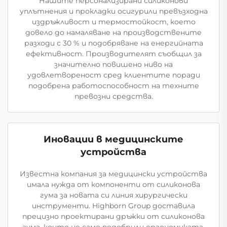
Нашите персонализирани силиконови
уплътнения и прокладки осигурили превъзходна
издръжливост и термостойкост, което
довело до намаляване на производствените
разходи с 30 % и подобряване на енергийната
ефективност. Производителят съобщил за
значително повишено ниво на
удовлетвореност сред клиентите поради
подобрена работоспособност на техните
превозни средства.
Иновации в медицинските
устройства
Известна компания за медицински устройства
имала нужда от компоненти от силиконова
гума за новата си линия хирургически
инструменти. Highborn Group доставила
прецизно проектирани дръжки от силиконова
гума, които не само подобрили ергономиката,