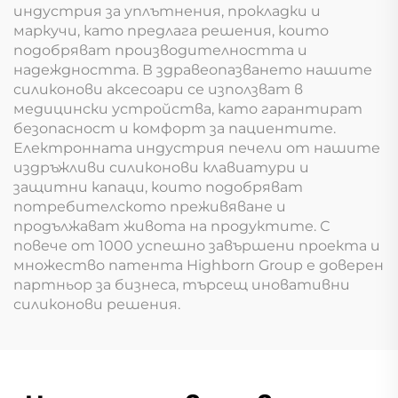
индустрия за уплътнения, прокладки и
маркучи, като предлага решения, които
подобряват производителността и
надеждността. В здравеопазването нашите
силиконови аксесоари се използват в
медицински устройства, като гарантират
безопасност и комфорт за пациентите.
Електронната индустрия печели от нашите
издръжливи силиконови клавиатури и
защитни капаци, които подобряват
потребителското преживяване и
продължават живота на продуктите. С
повече от 1000 успешно завършени проекта и
множество патента Highborn Group е доверен
партньор за бизнеса, търсещ иновативни
силиконови решения.