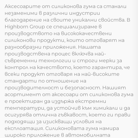
Аксесоарите от силиконова гума са станали
незаменими в различни индустрии
благодарение на своите уникални свойства. В
Highborn Group се специализираме в
производството на висококачествени
силиконови продукти, които отговарят на
разнообразни приложения. Нашата
производствена процес включва най-
съвременни технологии и строги мерки за
контрол на качеството, което гарантира, че
всеки продукт отговаря на най-високите
стандарти по отношение на
производителност и безопасност. Нашият
асортимент от аксесоари от силиконова гума
е проектиран да издържа екстремни
температури, да устойчив към химикали и да
осигурява отлична гъвкавост, което ги прави
подходящи за изискващи условия на
експлоатация. Силиконовата гума намира
широко приложение в автомобилната