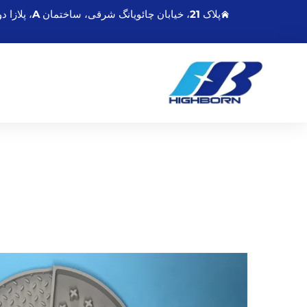
پلاک 21، خیابان چائویانگ شرقی، ساختمان A، پلازا دونگشنگمینگدو، لیانیونگانگ جیانگسو، چین