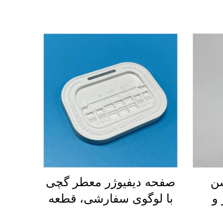
شن
صفحه دیفیوژر معطر گچی
و
با لوگوی سفارشی، قطعه
ی
انبساطی معطر برای