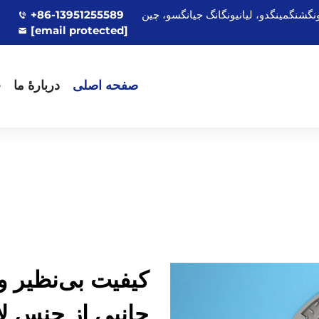
+86-13951255589
[email protected]
صفحه اصلی
دربارهٔ ما
ج
کیفیت بی‌نظیر و
جانبی از جنس ل