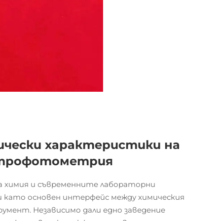
ически характеристики на
ктрофотометрия
а химия и съвременните лабораторни
и като основен интерфейс между химическия
умент. Независимо дали едно заведение