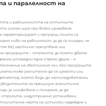
а и паралелност на
остта и равнинността на оптичните
о сигнал-шум при всяко измерване.
 характеризират с прозорци, които са
рно ниво на равнинност, за да се осигури, че
ях без хаотично пречупване или
на прозорците – степента, до която двете
ално успоредни една спрямо друга, – е
клонение на светлинния лъч. Ако прозорците
лината може значително да се измести или
 детектор, което води до непоследователни
оизводителите на прециозно аналитично
ди за шлифоване и полиране, за да
 строгите, индустриално установени
отличителна черта на истински надеждна и