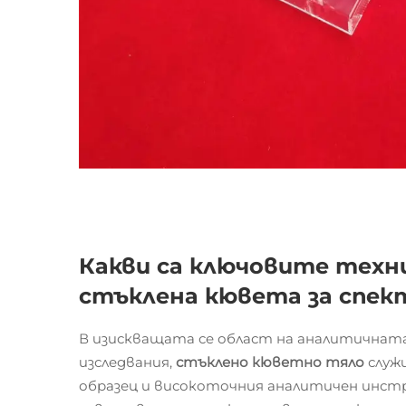
Какви са ключовите техн
стъклена кювета за спе
В изискващата се област на аналитичнат
изследвания,
стъклено кюветно тяло
служ
образец и високоточния аналитичен инстр