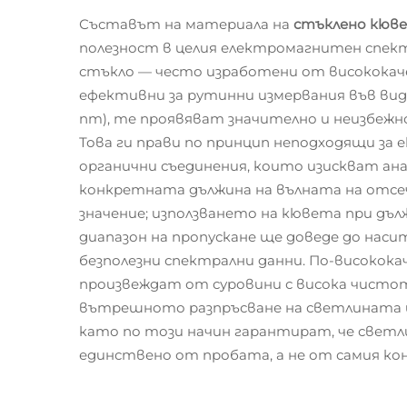
Съставът на материала на
стъклено кюв
полезност в целия електромагнитен спе
стъкло — често изработени от висококач
ефективни за рутинни измервания във вид
nm), те проявяват значително и неизбежн
Това ги прави по принцип неподходящи за 
органични съединения, които изискват ана
конкретната дължина на вълната на отсе
значение; използването на кювета при дъ
диапазон на пропускане ще доведе до наси
безполезни спектрални данни. По-високок
произвеждат от суровини с висока чисто
вътрешното разпръсване на светлината 
като по този начин гарантират, че светл
единствено от пробата, а не от самия ко