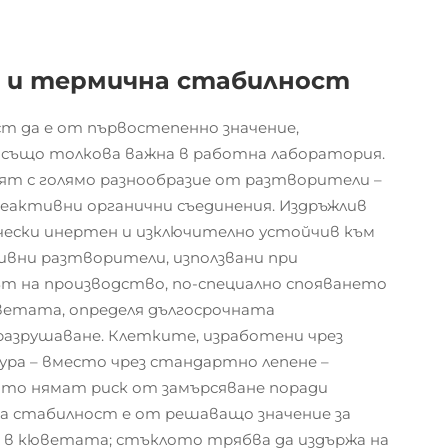
 и термична стабилност
 да е от първостепенно значение,
също толкова важна в работна лаборатория.
т с голямо разнообразие от разтворители –
еактивни органични съединения. Издръжлив
чески инертен и изключително устойчив към
сивни разтворители, използвани при
т на производство, по-специално спояването
ветата, определя дългосрочната
разрушаване. Клетките, изработени чрез
ура – вместо чрез стандартно лепене –
като нямат риск от замърсяване поради
а стабилност е от решаващо значение за
 в кюветата; стъклото трябва да издържа на