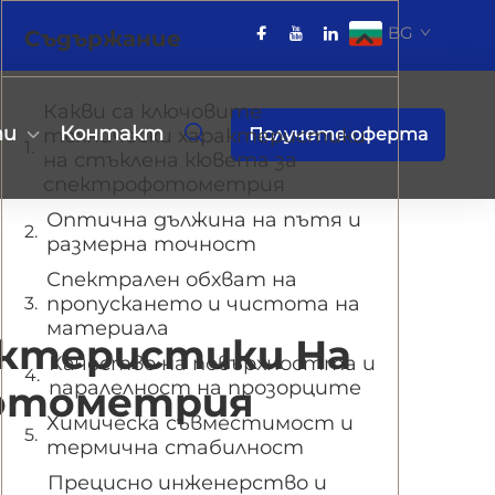
BG
Съдържание
Какви са ключовите
ти
Контакт
технически характеристики
Получете оферта
на стъклена кювета за
спектрофотометрия
Оптична дължина на пътя и
размерна точност
Спектрален обхват на
пропускането и чистота на
материала
актеристики На
Качество на повърхността и
паралелност на прозорците
фотометрия
Химическа съвместимост и
термична стабилност
Прецисно инженерство и