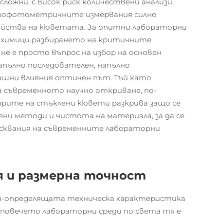
ложни, с висок риск количествени анализи,
рофотометричните измервания силно
ойства на кюветата. За опитни лабораторни
и химици разбирането на критичните
е е просто въпрос на избор на основен
напълно последователен, напълно
ншни влияния оптичен път. Тъй като
 съвременното научно откриване, по-
трите на стъклени кювети разкрива защо се
ни методи и чистота на материала, за да се
исквания на съвременните лабораторни
я и размерна точност
ай-определящата техническа характеристика
повечето лабораторни среди по света тя е