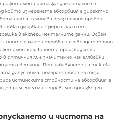
ектрофотометрията фундаментално се
ред който измерената абсорбция е директно
светлината изминава през течния пробен
в това измерване – дори с част от
грешка в експерименталните данни. Освен
ъншните размери трябва да съвпадат точно
рофотометъра. Точното производство
 в оптичния лъч, значително намалявайки
дащата светлина. При набавянето на такива
огата допустима толерантност на тези
стрира истинските стойности на абсорбция, а
що прилегнал или неправилно произведен
опускането и чистота на