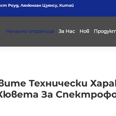
йст Роуд, Лянюнган Цзянсу, Китай
Начална страница
За Нас
Нов
Продук
овите Технически Хар
Кювета За Спектро