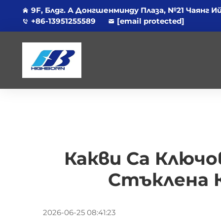
9F, Блдг. А Донгшенминду Плаза, №21 Чаянг И
+86-13951255589
[email protected]
Какви Са Ключ
Стъклена 
2026-06-25 08:41:23