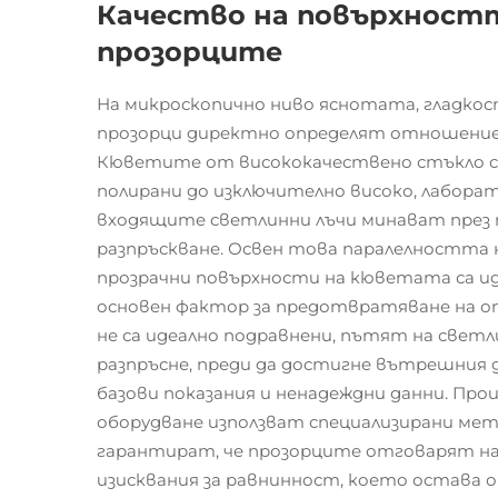
Качество на повърхностт
прозорците
На микроскопично ниво яснотата, гладк
прозорци директно определят отношениет
Кюветите от висококачествено стъкло се
полирани до изключително високо, лаборато
входящите светлинни лъчи минават през т
разпръскване. Освен това паралелността 
прозрачни повърхности на кюветата са иде
основен фактор за предотвратяване на от
не са идеално подравнени, пътят на свет
разпръсне, преди да достигне вътрешния
базови показания и ненадеждни данни. Пр
оборудване използват специализирани мето
гарантират, че прозорците отговарят на
изисквания за равнинност, което остава 