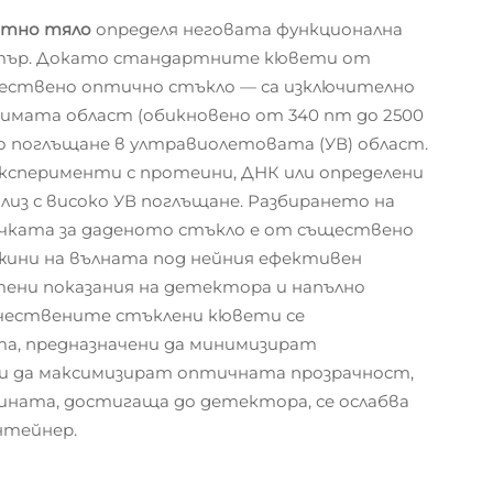
етно тяло
определя неговата функционална
ктър. Докато стандартните кювети от
ествено оптично стъкло — са изключително
имата област (обикновено от 340 nm до 2500
о поглъщане в ултравиолетовата (УВ) област.
експерименти с протеини, ДНК или определени
лиз с високо УВ поглъщане. Разбирането на
чката за даденото стъкло е от съществено
лжини на вълната под нейния ефективен
тени показания на детектора и напълно
ачествените стъклени кювети се
та, предназначени да минимизират
и да максимизират оптичната прозрачност,
ината, достигаща до детектора, се ослабва
нтейнер.