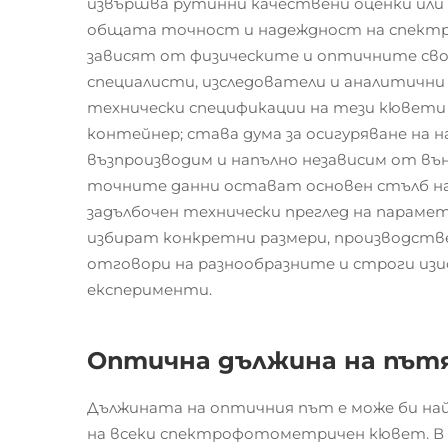
извършва рутинни качествени оценки или с
общата точност и надеждност на спект
зависят от физическите и оптичните св
специалисти, изследователи и аналитичн
технически спецификации на тези кювети н
контейнер; става дума за осигуряване на 
възпроизводим и напълно независим от въ
точните данни остават основен стълб на
задълбочен технически преглед на параме
избират конкретни размери, производстве
отговори на разнообразните и строги из
експерименти.
Оптична дължина на път
Дължината на оптичния път е може би н
на всеки спектрофотометричен кювет. В 