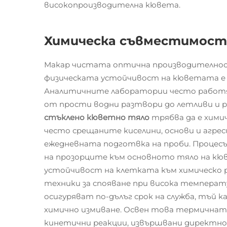
високопроизводителна кювета.
Химическа съвместимост
Макар чистата оптична производителност
физическата устойчивост на кюветата е 
Аналитичните лаборатории често работя
от прости водни разтвори до летливи и р
стъклено кюветно тяло
трябва да е хими
често срещаните киселини, основи и агре
ежедневната подготвка на проби. Процесъ
на прозорците към основното тяло на кю
устойчивост на клетката към химическо 
техники за спояване при висока температ
осигуряват по-дълъг срок на служба, тъй 
химично измиване. Освен това термичнат
кинетични реакции, извършвани директно