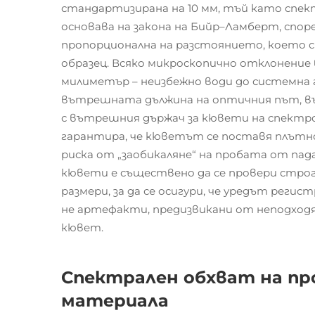
стандартизирана на 10 мм, тъй като сп
основава на закона на Бийр–Ламберт, спо
пропорционална на разстоянието, което 
образец. Всяко микроскопично отклонение 
милиметър – неизбежно води до системна 
вътрешната дължина на оптичния път, в
с вътрешния държач за кювети на спект
гарантира, че кюветът се поставя плътно
риска от „заобикаляне“ на пробата от па
кювети е съществено да се провери стр
размери, за да се осигури, че уредът реги
не артефакти, предизвикани от неподходя
кювет.
Спектрален обхват на пр
материала