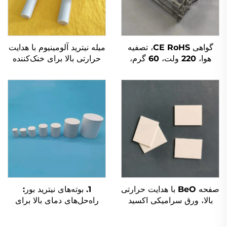
گواهی CE RoHS، تصفیه
میله نیترید آلومینیوم با هدایت
هوا، 220 ولت، 60 گرم،
حرارتی بالا برای خنک‌کننده
ماژول ژنراتور ازن با لوله
الکترونیک و نیمه‌هادی
کوارتزی
صفحه BeO با هدایت حرارتی
1. بوته‌های نیترید بور:
بالا، ورق سرامیکی اکسید
راه‌حل‌های دمای بالا برای
بریلیوم
فرآوری فلزات