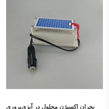
بحران اکسیژن محلول در آبزی‌پروری