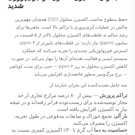
شدید
حفظ سطوح مناسب اکسیژن محلول (DO) همچنان مهم‌ترین
چالش در عملیات آبزی‌پروری با تراکم بالا است. ماهی‌ها برای
رشد سالم به غلظت‌های اکسیژن محلول بالاتر از ۵ قسمت در
میلیون (ppm) نیاز دارند؛ در غلظت‌های پایین‌تر از ۳ ppm،
استرس فیزیولوژیکی شدیدی را تجربه می‌کنند که عملکرد
سیستم ایمنی و فعالیت تغذیه‌ای آن‌ها را مهار می‌کند. در صورت
کاهش اکسیژن محلول به زیر ۲ ppm — حتی برای مدت کوتاهی
— نرخ مرگ‌ومیر به‌طور فاجعه‌باری افزایش می‌یابد.
سه عامل تشدیدکننده این بحران عبارتند از:
تراکم پرورش
— بیش از ۸۰ درصد مزارع تجاری از حد
مجاز توصیه‌شده برای زیست‌توده فراتر رفته‌اند و در نتیجه
نیاز به اکسیژن افزایش یافته است
بار آلی
تجمع خوراک و ضایعات مدفوعی در طول تجزیه،
اکسیژن را مصرف می‌کنند
حساسیت به دما
آب گرم تا ۳۰٪ اکسیژن کمتری نسبت به