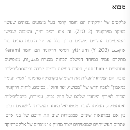
מבוא
פלקטים של זירקוניה הם חומר קרמי בעל ביצועים גבוהים שעשוי
בעיקר מזירקוניה (ZrO
2
). זה אינו רכיב יחיד, והמבנה הגבישי
והמאפיינים הרצויים מושגים בדרך כלל על ידי הוספת מגנים כגון
אוקسيد yttrium (Y
2
O3). רסיסי זירקוניה הם חומר Kerami
מתקדם עמיד במיוחד המשלב תכונות מכניות מمتازות, מאפיינים
אסתטיים י sobchim, חסרת פעילות כימית יציבה וביוסовליביליות
טובה. הם הצליחו להעלות את השימוש בקרמיקה מהמונח "אמיץ ועומד
במאמץ" לגובה חדש של "מכושף, יפה וחזק". בסיכום, לוחות זירקוניה,
הודות לצירוף הייחודי שלהם של חוזק גבוה, עמידות, ביוסוליביליות
ואסתטיקה, הצליחו לעבור ממטריאל מיוחד תעשייתי ליישומים רבים.
בין אם במרפאות שיניים שמגבירות שוב את חיוכם של בני אדם,
אתרים תעשייתיים שמבטיחים ייצור מדויק או מוצרים של אלקטרוניקה