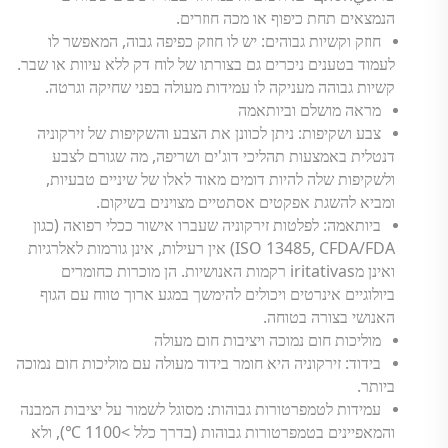
הנמצאים תחת כיפוף או מכה חוזרים.
חוזק וקשיות גבוהים: יש לו חוזק כפיפה גבוה, המאפשר לו
לעמוד בטענים ניכרים גם בצורתו של לוח דק ללא עיוות או שבר.
קשיות גבוהה מעניקה לו עמידות מעולה בפני שחיקה וגרטה.
מראה מושלם וביותאמה
צבע ושקיפות: ניתן לכוונן את הצבע והשקיפות של זירקוניה
דנטלית באמצעות תהליכי דוג'ים ושריפה, מה שגורם לצבע
ולשקיפות שלה להיות דומים מאוד לאלו של שיניים טבעיות,
ומביא להשגת אפקטים אסתטיים מצוינים בשיקום.
ביותאמה: לפלטות זירקוניה שעברו אישור ככלי רפואה (כגון
ISO 13485, CFDA/FDA) אין רעילות, אינן גורמות לאלרגיות
ואינן מiritativas רקמות האנושיות. הן מוכרות כחומרים
ביולוגיים אינרטים ויכולים להימשך במגע ארוך טווח עם הגוף
האנושי בצורה בטוחה.
מוליכות חום נמוכה ויציבות חום מעולה
בידוד: זירקוניה היא חומר בידוד מעולה עם מוליכות חום נמוכה
ביותר.
עמידות לטמפרטורות גבוהות: מסוגל לשמור על יציבות המבנה
והמאפיינים בטמפרטורות גבוהות (בדרך כלל >1100
), ולא
℃