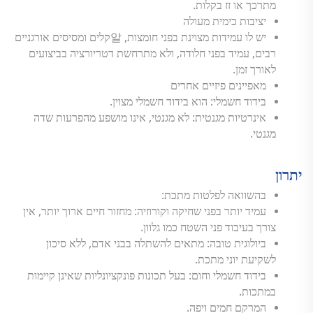
מתרכך או זז בקלות.
יציבות כימית מעולה
יש לו עמידות מצוינת בפני חומצות, 알קלים ומסיסים אורגניים
רבים, עמיד בפני חלודה, ולא מתרחשת דטריורציה בביצועים
לאורך זמן.
מאפיינים פיזיים אחרים
בידוד חשמלי: הוא בידוד חשמלי מצוין.
אינרטיות מגנטית: לא מגנטי, אינו מושפע מהפרעות שדה
מגנטי.
יתרון
בהשוואה לפלטות מתכת:
עמיד יותר בפני שחיקה וקורוזיה: מחזור חיים ארוך יותר, אין
צורך בעיבוד פני השטח כמו גלוון.
ביולוגית טובה: מתאים להשתלה בבני אדם, ללא סיכון
לשקיעת יוני מתכת.
בידוד חשמלי וחום: בעל תכונות פונקציונליות שאינן קיימות
במתכות.
המרקם חמים ויפה.