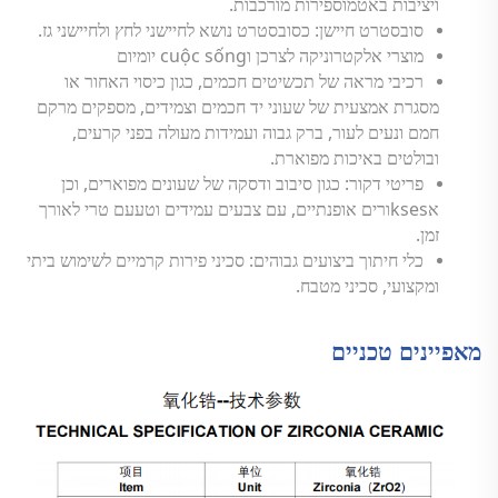
ויציבות באטמוספירות מורכבות.
סובסטרט חיישן: כסובסטרט נושא לחיישני לחץ ולחיישני גז.
מוצרי אלקטרוניקה לצרכן וcuộc sống יומיום
רכיבי מראה של תכשיטים חכמים, כגון כיסוי האחור או
מסגרת אמצעית של שעוני יד חכמים וצמידים, מספקים מרקם
חמם ונעים לעור, ברק גבוה ועמידות מעולה בפני קרעים,
ובולטים באיכות מפוארת.
פריטי דקור: כגון סיבוב ודסקה של שעונים מפוארים, וכן
אksesורים אופנתיים, עם צבעים עמידים וטעעם טרי לאורך
זמן.
כלי חיתוך ביצועים גבוהים: סכיני פירות קרמיים לשימוש ביתי
ומקצועי, סכיני מטבח.
מאפיינים טכניים