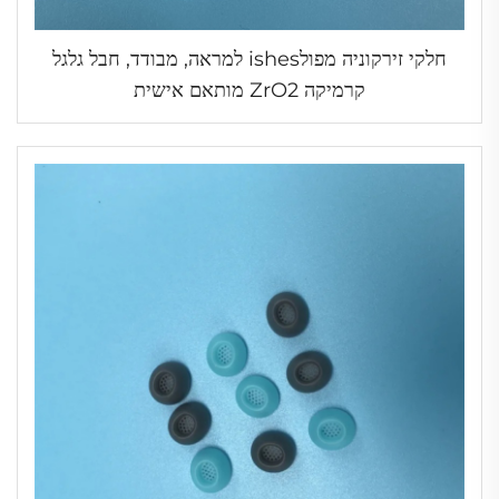
חלקי זירקוניה מפולishes למראה, מבודד, חבל גלגל
קרמיקה ZrO2 מותאם אישית