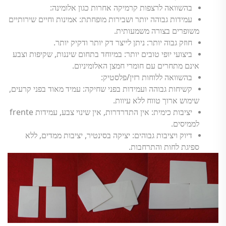
בהשוואה לרצפות קרמיקה אחרות כגון אלומינה:
עמידות גבוהה יותר ושבירות מופחתת: אמינות וחיים שירותיים
משופרים בצורה משמעותית.
חוזק גבוה יותר: ניתן לייצר דק יותר ודקיק יותר.
ביצועי יופי טובים יותר: במיוחד בתחום שיננות, שקיפות וצבע
אינם מתחרים עם חומרי חמצן האלומיניום.
בהשוואה ללוחות רזין/פלסטיק:
קשיחות גבוהה ועמידות בפני שחיקה: עמיד מאוד בפני קרעים,
שימוש ארוך טווח ללא עיוות.
יציבות כימית: אין התדרדרות, אין שינוי צבע, עמידות frente
לממיסים.
דיוק ויציבות גבוהים: יציקה בסינטיר, יציבות ממדים, ללא
ספיגת לחות והתרחבות.