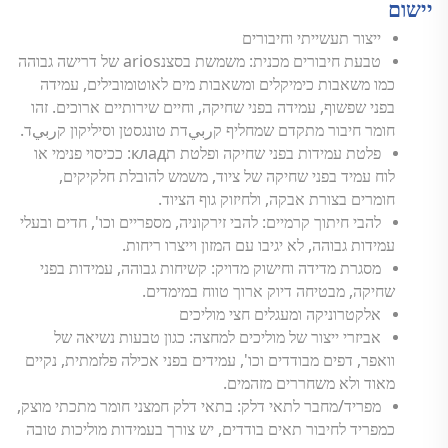
יישום
ייצור תעשייתי וחיבורים
טבעת חיבורים מכנית: משמשת בסצנarios של דרישה גבוהה
כמו משאבות כימיקלים ומשאבות מים לאוטומובילים, עמידה
בפני שפשוף, עמידה בפני שחיקה, וחיים שירותיים ארוכים. זהו
חומר חיבור מתקדם שמחליף קربيדת טונגסטן וסיליקון קربيד.
פלטת עמידות בפני שחיקה ופלטת תклад: ככיסוי פנימי או
לוח עמיד בפני שחיקה של ציוד, משמש להובלת חלקיקים,
חומרים בצורת אבקה, ולחיזוק גוף הציוד.
להבי חיתוך קרמיים: להבי זירקוניה, מספריים וכו', חדים ובעלי
עמידות גבוהה, לא יגיבו עם המזון וייצרו ריחות.
מסגרת מדידה וחישוק מדויק: קשיחות גבוהה, עמידות בפני
שחיקה, מבטיחה דיוק ארוך טווח במימדים.
אלקטרוניקה ומעגלים חצי מוליכים
אביזרי ייצור של מוליכים למחצה: כגון טבעות נשיאה של
וואפר, דפים מבודדים וכו', עמידים בפני אכילה פלזמתית, נקיים
מאוד ולא משחררים מזהמים.
מפריד/מחבר לתאי דלק: בתאי דלק חמצני חומר מתכתי מוצק,
כמפריד לחיבור תאים בודדים, יש צורך בעמידות מוליכות טובה