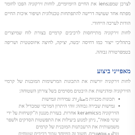
לצרכן שמפנiens את החיים היומיומיים, לוחות זירקוניה הפכו לחומר
מפתח אחד שעושה דרישה להתפתחות טכנולוגית ושיפור איכות החיים
הודות לערכה הייחודי.
לחות זירקוניה מתייחסות לרכיבים קרמיים בצורת לוח שמיוצרים
בתהליכי ייצור כמו דחיסה יבשה, יציקה, לחיצה איזוסטטית ושריפה
בטמפרטורה גבוהה.
מאפייני ביצוע
לחות זירקוניה יורשות את התכונות המרשימות המובנות של קרמיי
הזירקוניה ומדגישות את היבטים מסוימים בשל צורתן השטוחה:
תכונות מכניות מمتازות: עמידות וגמישות
גמישות שבירה גבוהה: זוהי היתרון המרכזי שמבדיל את
הזירקוניה מkeramics אחרות. בעזרת מנגנון ה"קשיחות על ידי
שינוי פאזה", ניתן למנוע ביעילות את התפשטות הסדקים ולשפר
משמעותית את הרעבתנות המובנית של קרמים
טרاديционיים. חשוב זה במיוחד עבור רכיבים שטוחים