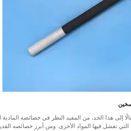
تسخين
سبب كون الكاربيد السيليكوني (SiC) فعالًا إلى هذا الحد، من المفيد النظر في
تي تفشل فيها المواد الأخرى. ومن أبرز خصائصه القدرة