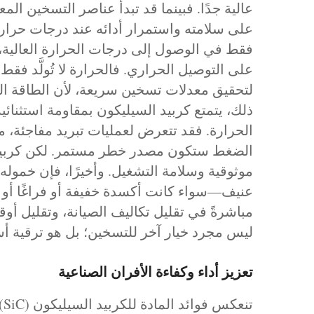
عالية جدًا. فبينما قد تبدأ عناصر التسخين ال
على سلامته واستمرار أدائه عند درجات حرارة 
فقط في الوصول إلى درجات الحرارة العالية، ب
على التوصيل الحراري. فالحرارة لا تُولَّد ف
لتحقيق معدلات تسخين سريعة، لأن الطاقة النا
ذلك، يتمتع كربيد السيليكون بمقاومة استثنائية
الحرارة. فقد تتعرض لعمليات تبريد مفاجئة، م
الضغط ستكون مصدر خطر مستمر. لكن كربيد ا
موثوقية وسلامة التشغيل. وأخيرًا، فإن خموله
عنيف—سواء كانت أكسدة خفيفة أو فراغًا أو 
مباشرةً في تقليل تكاليف الصيانة، وتقليل أوق
ليس مجرد خيار آخر للتسخين؛ بل هو ترقية أس
تعزيز أداء وكفاءة الأفران الصناعية
ت