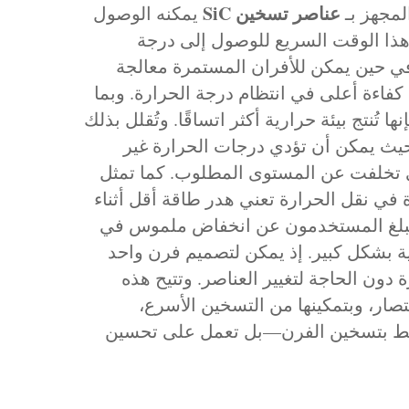
عناصر تسخين SiC
لمجهز بـ
يمكنه الوصول
 هذا الوقت السريع للوصول إلى درجة
ا، في حين يمكن للأفران المستمرة معالجة
 كفاءة أعلى في انتظام درجة الحرارة. وبما
فرن، فإنها تُنتج بيئة حرارية أكثر اتساقًا. وتُقلل بذلك
، حيث يمكن أن تؤدي درجات الحرارة غير
ي تخلفت عن المستوى المطلوب. كما تمثل
 في نقل الحرارة تعني هدر طاقة أقل أثناء
ما يُبلغ المستخدمون عن انخفاض ملموس في
لية بشكل كبير. إذ يمكن لتصميم فرن واحد
ن الحاجة لتغيير العناصر. وتتيح هذه
صار، وبتمكينها من التسخين الأسرع،
ن فقط بتسخين الفرن—بل تعمل على تحسين