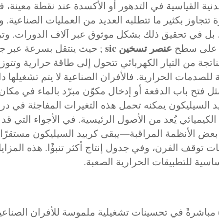
معدنية القياسية في التدهور أو الأكسدة عند نقطة معينة،
تتجاوز بكثير ما تتطلبه العديد من العمليات الصناعية
ل في تحقيق ذلك بشكل موثوق عبر آلاف الدورات. وترتبط ب
عنصر تسخين sic
قط على سطح
; حيث ينتقل بسرعة عبر جس
تجة من التيار الكهربائي تتحول إلى طاقة حرارية وتتوز
 للصدمات الحرارية. فالأفران الصناعية لا يتم تشغيلها دائ
ثل فتح باب الدفعة أو إدخال مكوّن مبرّد بالماء في مكا
لسيليكون يمكنه تحمل هذه التغيرات المفاجئة في در
 الكيميائي يُعد من الأصول الرئيسية. في الأجواء التي ق
بعض الأنظمة المراقبة—يبقى كربيد السيليكون مستقرًا.
ات توقف الفرن، وفي جدول إنتاج أكثر تنبؤًا. هذه المزا
اسية للتطبيقات الحرارية الصعبة.
نعكس فوائد المادة للكربيد السيليكون (SiC) مباشرةً في تحسينات تشغيلية ملموس