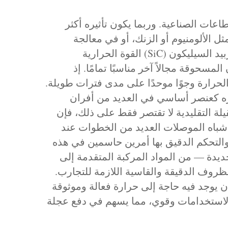
عات الصناعية. وربما يكون تأثيره أكثر
 الألومنيوم أو الزنك، أو في معالجة
الصلب حراريًا، تُعد القدرة على توفير حرارة شديدة ونظيفة بسرعة أمرًا بالغ الأهمية. وتُزوّد عناصر كربيد السيليكون (SiC) القوة الحرارية
سحوقة مجالاً آخر مناسبًا تمامًا. إذ
لحرارة وجوًا موحدًا على مدى فترات طويلة.
اره كعنصر أساسي في العديد من أفران
قيلة التقليدية لا تقتصر فقط على ذلك، فإن
 أشباه الموصلات العديد من الخطوات عند
 والتحكم الدقيق بها أمرين حاسمين في هذه
جديدة — من المواد المركبة المتقدمة إلى
لظروف الدقيقة والقاسية اللازمة للتجارب.
 يوجد فيه حاجة إلى حرارة فعالة وموثوقة
 الاستخدامات وقوي، مما يسهم في دفع عجلة