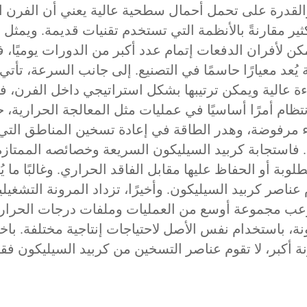
القدرة على تحمل أحمال سطحية عالية يعني أن الفرن ا
ر مقارنةً بالأنظمة التي تستخدم تقنيات قديمة. ويمثل
ذ يمكن لأفران الدفعات إتمام عدد أكبر من الدورات يوميً
ُعد معيارًا حاسمًا في التصنيع. إلى جانب السرعة، تأتي
لسيليكون (SiC) تسخن بكفاءة عالية ويمكن ترتيبها بشكل استراتيجي داخل ال
انتظام أمرًا أساسيًا في عمليات مثل المعالجة الحرارية
اء مرفوضة، وهدر الطاقة في إعادة تسخين المناطق الت
. فاستجابة كربيد السيليكون السريعة وخصائصه الممتازة
لوبة أو الحفاظ عليها مقابل الفاقد الحراري. وغالبًا 
عناصر كربيد السيليكون. وأخيرًا، تزداد المرونة التشغي
ب مجموعة أوسع من العمليات وملفات درجات الحرارة دو
، باستخدام نفس الأصل لاحتياجات إنتاجية مختلفة. باخت
ونة أكبر، لا تقوم عناصر التسخين من كربيد السيليكو