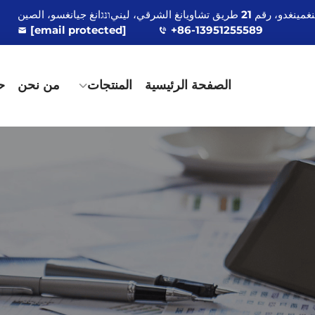
[email protected]
+86-13951255589
الصفحة الرئيسية
المنتجات
من نحن
ح