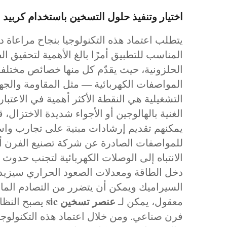
اختيار وتنفيذ حلول التسخين باستخدام كربيد السي
يتطلب اعتماد هذه التكنولوجيا بنجاح مراعاة 
المناسب للتطبيق أمرًا بالغ الأهمية لتحقيق ال
الحلزونية، حيث يقدّم كل منها خصائص مختل
المواصفات الكهربائية — مثل المقاومة والجهد
التشغيلية هي النقطة الأكثر أهمية في الاعتبا
الغنية بالهالوجين أو الأجواء شديدة الاختزا
يمكنهم تقديم إرشادات مبنية على تجارب واسع
للمواصفات الصادرة عن شركة تصنيع الفرن أ
الانتباه إلى الوصلات الكهربائية لتجنب حدو
دخل الطاقة ومعدلات الصعود الحراري سيزيد م
السيراميك ويمكن أن يتضرر من التصادم الماد
عنصر تسخين sic
معقول، يمكن لـ
يصبح النظام
فرن صناعي. ومن خلال اعتماد هذه التكنولوج