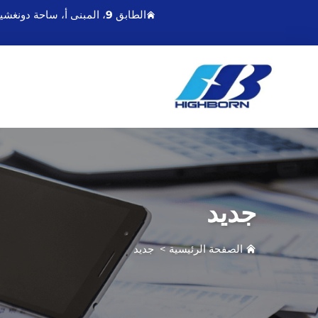
الطابق 9، المبنى أ، ساحة دونغشينغمينغدو، رقم 21 طريق تشاويانغ الشرقي، لينيונגانغ جيانغسو، الصين
جديد
الصفحة الرئيسية
>
جديد