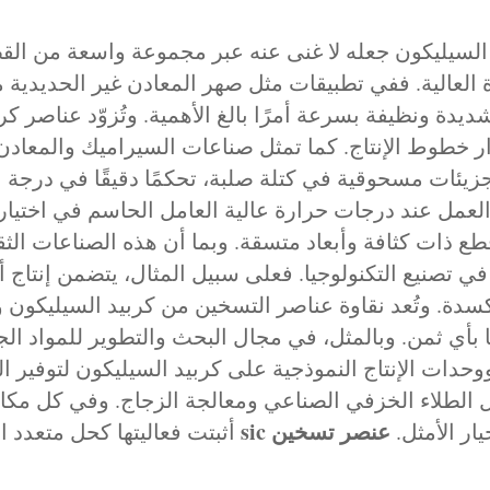
 السيليكون جعله لا غنى عنه عبر مجموعة واسعة من القطا
لعالية. ففي تطبيقات مثل صهر المعادن غير الحديدية مثل
خطوط الإنتاج. كما تمثل صناعات السيراميك والمعادن الم
زيئات مسحوقية في كتلة صلبة، تحكمًا دقيقًا في درجة ا
 العمل عند درجات حرارة عالية العامل الحاسم في اختي
 قطع ذات كثافة وأبعاد متسقة. وبما أن هذه الصناعات الث
في تصنيع التكنولوجيا. فعلى سبيل المثال، يتضمن إنتاج
أكسدة. وتُعد نقاوة عناصر التسخين من كربيد السيليكون
 بأي ثمن. وبالمثل، في مجال البحث والتطوير للمواد ال
حدات الإنتاج النموذجية على كربيد السيليكون لتوفير ا
الطلاء الخزفي الصناعي ومعالجة الزجاج. وفي كل مكان
عنصر تسخين sic
ار الأمثل.
أثبتت فعاليتها كحل متعدد