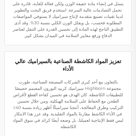
يتمثل في إنشاء مادة خفيفة الوزن ولكن فعالة للغاية، قادرة على
تحمل التصادمات عالية السرعة. استخدم فريق البحث والتطوير
لدينا تقنيات تصنيع متقدمة لإنتاج سيراميك لا يستوفي المواصفات
المطلوبة فحسب، بل ويقلل الوزن الكلي بنسبة 30%. وقد أدى
التطبيق الناجح لهذه المادة إلى تحسين القدرة على التنقل لعناصر
الدفاع ورفع معايير السلامة في الميدان بشكل كبير.
تعزيز المواد الكاشطة الصناعية بالسيراميك عالي
الأداء
بالتعاون مع أحد كبرى الشركات المصنعة الصناعية، طورت
مجموعة Highborn سيراميك كربيد البورون المصمم خصيصًا
للتطبيقات الكاشطة. كان الهدف هو تحسين كفاءة القطع لأقراص
الطحن مع الحفاظ على السلامة الهيكلية. ومن خلال تحسين
التركيب وطرق المعالجة، أنتجنا سيراميكًا أظهر زيادة بنسبة 40٪
في الأداء الكاشط مقارنةً بالمواد التقليدية. وقد عزز هذا الابتكار
ليس فقط الإنتاجية لعميلنا، بل وضعه أيضًا كرائد في سوق المواد
الكاشطة.