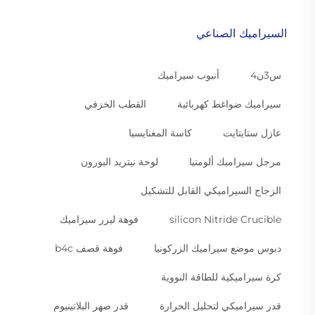
السيراميك الصناعي
س3ن4
أنبوب سيراميك
سيراميك ضواغط كهربائية
القطب الخزفي
عازل ستايتايت
كاسة المغنايسيا
مرجل سيراميك ألومنيا
لوحة نيتريد البورون
الزجاج السيراميكي القابل للتشكيل
silicon Nitride Crucible
فوهة ليزر سيراميك
دبوس موضع سيراميك الزركونيا
فوهة قصف b4c
كرة سيراميكية للطاقة النووية
قدر سيراميكي لتحليل الحرارة
قدر صهر البلاتينيوم