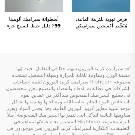
قرص تهوية للتربية المائية،
أسطوانة سيراميك ألومينا
مُنَشِّط أكسجين سيراميكي
99٪ دليل خيط النسيج جزء
مجهري المسام لمزرعة
Al2O3 لماكينات النسيج
الأسماك والبركة
تُعد سيراميك كربيد البورون سهلة جدًا في التعامل، حيث إنها
خفيفة الوزن ومقاومة للغاية للحرارة وسهلة التشغيل. تستخدم
مجموعة Highborn سيراميك كربيد البورون لتلبية احتياجات
الشركات في قطاعات الدفاع والفضاء والتصنيع. نحن متخصصون
في تصنيع السيراميك المفحوص منذ أكثر من عقدين. نقوم
باستخلاص المواد الخام بعناية فائقة ومعالجتها وهندستها بشكل
موحد لتلبية معايير كربيد البورون العالية. وهذا يحمي المواد ويعزز
مقاومتها الفائقة للتآكل التي تتميز بها السيراميك المفحوصة أصلاً.
التزام مجموعة Highborn المستمر تجاه عملائها يساهم في
التطبيقات الابتكارية لسيراميك كربيد البورون. نحن موجودون في
أكثر من 126 دولة مع التزام دائم بحماية المواد وتوفير سيراميك