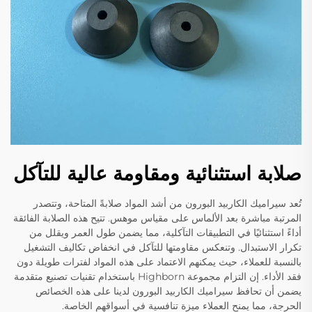
صلابة استثنائية ومقاومة عالية للتآكل
تُعد سيراميك الكاربيد البورون من أشد المواد صلابةً المتاحة، وتتصدر
المرتبة مباشرة بعد الألماس على مقياس موهس. تتيح هذه الصلابة الفائقة
أداءً استثنائيًا في التطبيقات التآكلية، مما يضمن طول العمر ويقلل من
تكرار الاستبدال. وتنعكس مقاومتها للتآكل في انخفاض تكاليف التشغيل
بالنسبة للعملاء، حيث يمكنهم الاعتماد على هذه المواد لفترات طويلة دون
فقد الأداء. إن التزام مجموعة Highborn باستخدام تقنيات تصنيع متقدمة
يضمن أن تحافظ سيراميك الكاربيد البورون لدينا على هذه الخصائص
الحرجة، مما يمنح العملاء ميزة تنافسية في أسواقهم الخاصة.