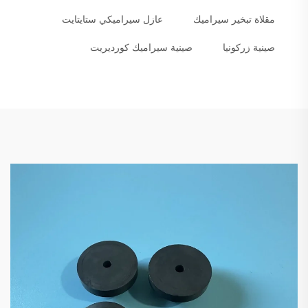
مقلاة تبخير سيراميك
عازل سيراميكي ستايتايت
صينية زركونيا
صينية سيراميك كورديريت