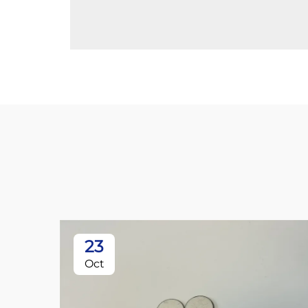
23
Oct