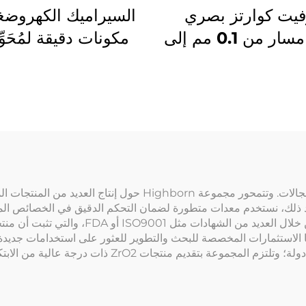
فيت كوارتز بصري
السيراميك الكهروضغ
بطول مسار من 0.1 مم إلى
مكونات دقيقة لمُحَوِ
 مم مع أنبوب دخول
الموجات فوق الصوت
ج لأجهزة التحليل
وأجهزة الاستشعا
طيفي الكيميائية
نها الاستثمارات المخصصة للبحث والتطوير للعثور على استخدامات جديد