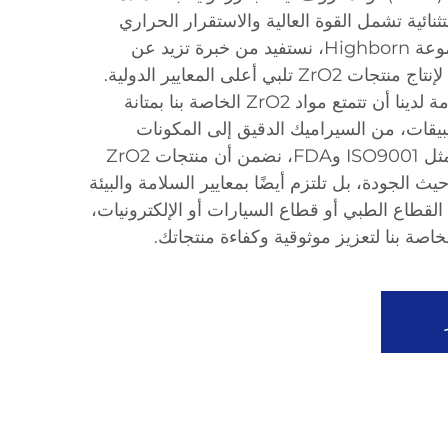
ائية تشمل القوة العالية والاستقرار الحراري
والمقاومة الكيميائية. في مجموعة Highborn، نستفيد من خبرة تزيد عن
عقدين في صناعة السيراميك لإنتاج منتجات ZrO2 تلبي أعلى المعايير الدولية.
تضمن عمليات التصنيع المتقدمة لدينا أن تتمتع مواد ZrO2 الخاصة بنا بمتانة
بيقات، من السيراميك الدقيق إلى المكونات
الإلكترونية. وبفضل شهادات مثل ISO9001 وFDA، نضمن أن منتجات ZrO2
ث الجودة، بل تلتزم أيضًا بمعايير السلامة والبيئة
القطاع الطبي أو قطاع السيارات أو الإلكترونيات،