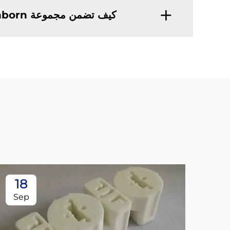
كيف تضمن مجموعة Highborn جودة منتجاتها من ZrO2؟
18
Sep