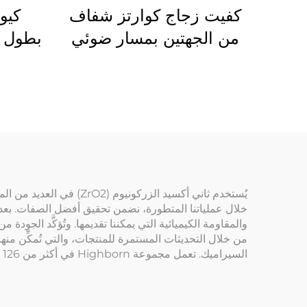
كفيت زجاج كوارتز شفاف
كيو
من الجهتين بمسار ضوئي
10 مم
10
وخرو
ال
من خلال التحديثات المستمرة للمنتجات، والتي تُمكِّن م
السيراميك. تعمل مجموعة Highborn في أكثر من 126 دولة؛ وتلتزم المجموعة بتقديم منتجات ZrO2 ذات درجة عالية من الابتكار.