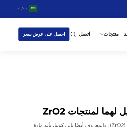
AR
د
منتجات
اتصل
احصل على عرض سعر
 لهما لمنتجات ZrO2
يُعرف ثاني أكسيد الزركونيوم (ZrO2)، والمعروف أيضًا بالزركونيا، بأنه مادة