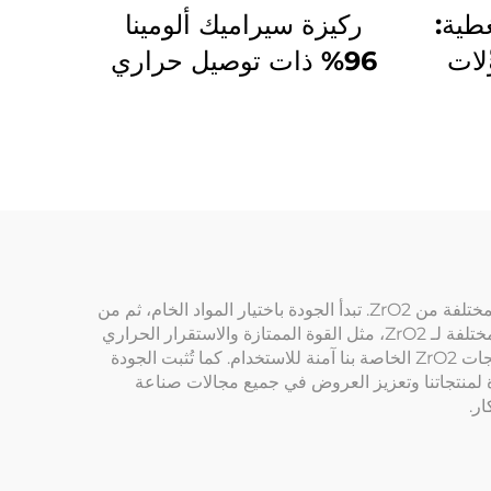
طية:
ركيزة سيراميك ألومينا
ّلات
96% ذات توصيل حراري
ية
عالي لموديولات الإضاءة
ر
LED
يُستخدم ثاني أكسيد الزركونيوم (ZrO2) في العديد من المجالات. وتتمحور مجموعة Highborn حول إنتاج العديد من المنتجات المختلفة من ZrO2. تبدأ الجودة باختيار المواد الخام، ثم من
خلال عملياتنا المتطورة، نضمن تحقيق أفضل الصفات. بعد ذلك، نستخدم معدات متطورة لضمان التحكم الدقيق في الخصائص المختلفة لـ ZrO2، مثل القوة الممتازة والاستقرار الحراري
والمقاومة الكيميائية التي يمكننا تقديمها. وتُؤكَّد الجودة من خلال العديد من الشهادات مثل ISO9001 أو FDA، والتي تثبت أن منتجات ZrO2 الخاصة بنا آمنة للاستخدام. كما تُثبت الجودة
ة لمنتجاتنا وتعزيز العروض في جميع مجالات صناعة