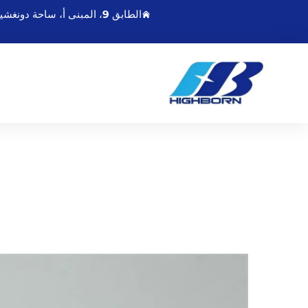
الطابق 9، المبنى أ، ساحة دونغشينغمينغدو، رقم 21 طريق تشاويانغ الشرقي، لينيונגانغ جيانغسو، الصين