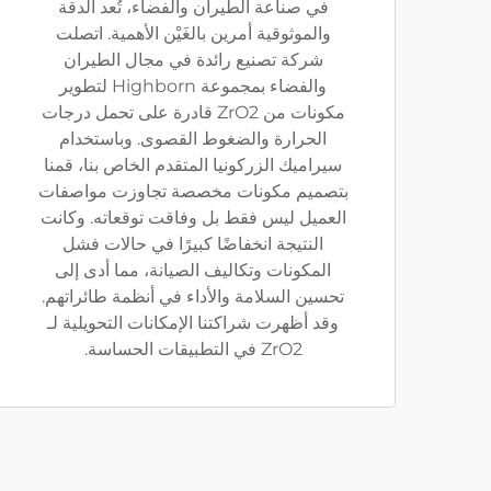
في صناعة الطيران والفضاء، تُعد الدقة
والموثوقية أمرين بالغَيْن الأهمية. اتصلت
شركة تصنيع رائدة في مجال الطيران
والفضاء بمجموعة Highborn لتطوير
مكونات من ZrO2 قادرة على تحمل درجات
الحرارة والضغوط القصوى. وباستخدام
سيراميك الزركونيا المتقدم الخاص بنا، قمنا
بتصميم مكونات مخصصة تجاوزت مواصفات
العميل ليس فقط بل وفاقت توقعاته. وكانت
النتيجة انخفاضًا كبيرًا في حالات فشل
المكونات وتكاليف الصيانة، مما أدى إلى
تحسين السلامة والأداء في أنظمة طائراتهم.
وقد أظهرت شراكتنا الإمكانات التحويلية لـ
ZrO2 في التطبيقات الحساسة.