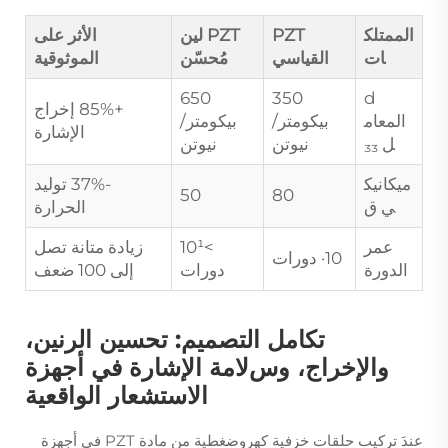
الممتلك
PZT
PZT لين
الأثر على
ات
القياسي
مُحسّن
الموثوقية
650
350
d
+85% إخراج
المعام
بيكومتر/
بيكومتر/
الإشارة
ل ₃₃
نيوتن
نيوتن
ميكانيك
-37% توليد
50
80
ي
ق
الحرارة
عمر
>10¹
زيادة متانة تصل
10· دورات
الدورة
دورات
إلى 100 ضعف
تكامل التصميم: تحسين الرنين،
والإخراج، وسﻻمة الإشارة في أجهزة
الاستشعار الواقعية
عندَ تركيب حلقات خزفية كهروضغطية من مادة PZT في أجهزة