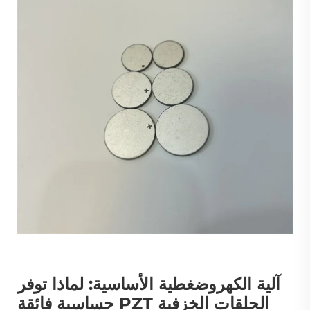
آلية الكهروضغطية الأساسية: لماذا توفر
الحلقات الخزفية PZT حساسية فائقة