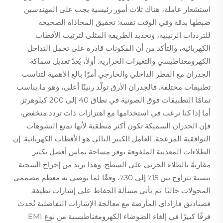
استشعار عاملة، هناك ثلاث أمور رئيسية يجب على المهندسين
ضبطها بدقة وفي الوقت نفسه: تحقيق المحاذاة الصحيحة
للترددات الرنينية، وتحديد الطريقة المثلى لترتيب الأقطاب
الكهربائية، والتأكد من أن المكونات قادرة على تحمل التداخل
الكهرومغناطيسي والتغيرات الحرارية. أولاً، يُعدّ تعديل سماكة
الجدران مع القطر الداخلي والخارجي أمرًا بالغ الأهمية لتناسب
تطبيقات مختلفة. فالجدران الأرق تولّد رنينًا أعلى، وهو ما يناسب
تمامًا التطبيقات فوق الصوتية في نطاق 40 إلى 200 كيلوهرتز.
أما إذا كنا نرغب في استخدامها مع اهتزازات ذات تردد منخفض،
فإن الجدران السميكة تكون أكثر منطقية لأنها تمنع التشوهات
التوافقية المزعجة. العامل الكبير التالي هو الأقطاب الكهربائية. إن
الطلاءات المعدنية الملفوفة توفر مساحة تماس أفضل بكثير
مقارنةً بالطلاء الجزئي على السطح. وهذا يزيد من إخراج الشحنة
بنسبة تتراوح بين 15٪ إلى 30٪، وفقًا لما يوصي به معظم مصممي
المحولات حاليًا. ثم تأتي مسألة الحفاظ على إشارات نظيفة.
فصناديق فاراداي المأرضة مع معالجة الإشارات التفاضلية تُحدث
فرقًا كبيرًا في إلغاء الضوضاء الكهرومغناطيسية من نوع EMI