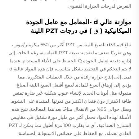
التعرض لدرجات الحرارة القصوى.
موازنة عالي
d
-المعامل مع عامل الجودة
الميكانيكية (
ق
) في درجات PZT اللينة
تبلغ قيم d33 للصيغ اللينة من PZT أكثر من 650 بيكومتر/نيوتن،
وهي تقريبًا ضعف ما تقدمه صيغة PZT القياسية، رغم الحاجة إلى
إدارة دقيقة لعامل الجودة Q للحفاظ على الأداء المستدام. عندما
لا يتم التحكم في التخميد بشكل مناسب، فإن هذه المواد عالية d
تميل إلى إنتاج حرارة زائدة من خلال العمليات المتكررة، مما
يؤدي إلى إرهاق أسرع للمادة. تُدمج أفضل الصيغ اللينة أصباغ
مقبولة مثل أيونات الحديد لإنشاء عيوب هيكلية غير ضارة تمتص
طاقة الاهتزاز دون فقدان الكثير من قدرتها المفيدة على التشوه.
ويظل حوالي 85% من الانفعال متاحًا بعد هذا المعالجة. تتيح هذه
الأمثلة لهذه المواد تحمل أكثر من مليار دورة تشغيل في مقاييس
التسارع الصناعية، أي ما يقارب 100 مرة أطول مما يمكن لـ PZT
العادي تحمله، مع الحفاظ على خصائص الاستجابة الحساسة.