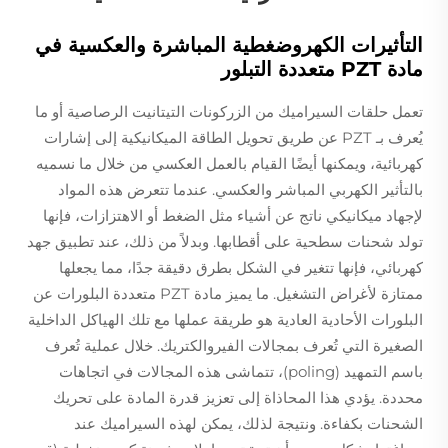
التأثيرات الكهروضغطية المباشرة والعكسية في
مادة PZT متعددة التبلور
تعمل حلقات السيراميك من الزركونات التيتانيت الرصاصية أو ما
يُعرف بـ PZT عن طريق تحويل الطاقة الميكانيكية إلى إشارات
كهربائية، ويمكنها أيضًا القيام بالعمل العكسي من خلال ما نسميه
بالتأثير الكهربي المباشر والعكسي. عندما تتعرض هذه المواد
لإجهاد ميكانيكي ناتج عن أشياء مثل الضغط أو الاهتزازات، فإنها
تولد شحنات سطحية على أقطابها. وبدلاً من ذلك، عند تطبيق جهد
كهربائي، فإنها تتغير في الشكل بطرق دقيقة جدًا، مما يجعلها
ممتازة لأغراض التشغيل. ما يميز مادة PZT متعددة البلورات عن
البلورات الأحادية العادية هو طريقة عملها مع تلك الهياكل الداخلية
الصغيرة التي تُعرف بمجالات الفيروالكتريك. خلال عملية تُعرف
باسم التمهيد (poling)، تتماشى هذه المجالات في اتجاهات
محددة. يؤدي هذا المحاذاة إلى تعزيز قدرة المادة على تحريك
الشحنات بكفاءة. ونتيجة لذلك، يمكن لهذه السيراميك عند