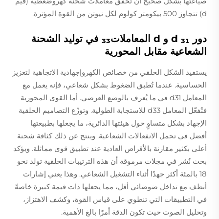
صياغتها بشكل صحيح أن تحقق معاملات شحنة كهروضغطية (قيم
d) تتجاوز 500 بيكومتر كولوم لكل نيوتن من القوة المؤثرة.
دور
₃₁ و
d
d
المعاملات₃₃ في توليد الشحنة
الشعاعية مقابل المحورية
يستفيد الشكل الحلقي من خصائص الكهروإجهادية الاتجاهية لتعزيز
الحساسية. عندما تُطبق الضغوط بشكل شعاعي، فإنه يعمل مع
المعامل d31 في ما يُعرف بالوضع العرضي. أما القوى المحورية
فتُفعّل المعامل d33 للاستجابة الطولية. وتوزّع التصاميم الحلقية
الإجهاد بشكل متساوٍ حول هيئتها الدائرية، ما يجعلها بطبيعتها
أفضل في تحمل الانفعالات الشعاعية. وينتج عن ذلك كثافة شحنة
أعلى بكثير مقارنة بالأقراص العادية عند تطبيق قوى مماثلة. ويؤكد
بحث نُشر في مجلات مرموقة أن هذه الترتيبات الحلقية تولد نحو
18 بالمئة أكثر جهدًا أثناء التشغيل الشعاعي. وهذا يعني إشارات
أنظف مع تداخل ضوضائي أقل، مما يجعلها ذات قيمة كبيرة خاصةً
في التطبيقات التي تنطوي على قياس القوة، وكشف الاهتزاز،
وتحليل الصوت حيث تكون الدقة أمرًا بالغ الأهمية.