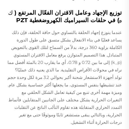
توزيع الإجهاد وعامل الاقتران الفعّال المرتفع (
ك
ₚ) في حلقات السيراميك الكهروضغطية PZT
عندما يتوزع إجهاد الحلقة بالتساوي حول حافة الحلقة، فإن ذلك
يساعد فعليًا في بناء الانفعال بشكل متسق على طول الدورة
الكاملة بزاوية 360 درجة، بدلاً من السماح لتلك القوى بالتعويض
المتبادل. هذا التصميم المتوازن يرفع معامل الاقتران المستوي
(k_p) إلى ما بين 0.72 و 0.78، أي ما يقارب 20 بالمئة أفضل مما
نراه في محولات الأقراص التقليدية. ما الذي يعنيه ذلك عمليًا؟
تولد أجهزة الاستشعار شحنة أكبر بحوالي 3.2 مرة لكل وحدة حجم
عند تنشيطها بنفس المستوى، ما يجعلها أكثر حساسية بشكل عام.
وميزة مهمة أخرى تنبع من كيفية تعامل الشكل الحلقي مع
التغيرات الحرارية بشكل مختلف على الجانبين المتقابلين. فأنماط
التمدد الحراري المتقابلة هذه تقاوم التألب الناتج عن التقلبات
الحرارية، وبالتالي يبقى مستشعر ثابتًا وموثوقًا حتى مع تغير
درجات الحرارة أثناء التشغيل.