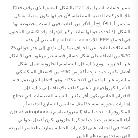
تتميز حلقات السيراميك PZT بالشكل المغلق الذي يوقف فعليًا
تلك الحركات القصية المتطفلة، لأن حوافها تكون متصلة بشكل
مستمر. أما الألواح أو الأقراص العادية فهي ليست محظوظة بهذا
الشكل، إذ تُحدث حوافها نقاط تركيز للإجهاد. وقد اكتشف الباحثون
في اجتماع IEEE للإ ultrasonics العام الماضي أن هذه
المشكلات الناتجة عن الحواف يمكن أن تؤدي إلى هدر حوالي 25-
30% من الطاقة على شكل خسائر قصية غير مرغوبة في الأشكال
غير الحلزونية. ومع ذلك، فإن التصاميم الحلزونية تعمل بشكل
أفضل بكثير، حيث توجه أكثر من 90% من الانفعال الميكانيكي
مباشرة عبر المادة في الاتجاه d33، وهو الاتجاه الذي يعمل فيه
التأثير الكهروإجهادي بأعلى كفاءة. بالإضافة إلى ذلك، فإن
الاقتران الجانبي يكون أقل بكثير. بالنسبة للتطبيقات التي تحتاج
إشارات محورية نقية جدًا مثل مقاييس التسارع الدقيقة أو
الميكروفونات تحت الماء (المعروفة باسم hydrophones)، فإن
أداء المستشعرات ذات الشكل الحلزوني يكون أفضل بحوالي
40% في الحفاظ على الإشارات الخطية مقارنةً بالعناصر المربعة
التي يستخدمها معظم الناس.