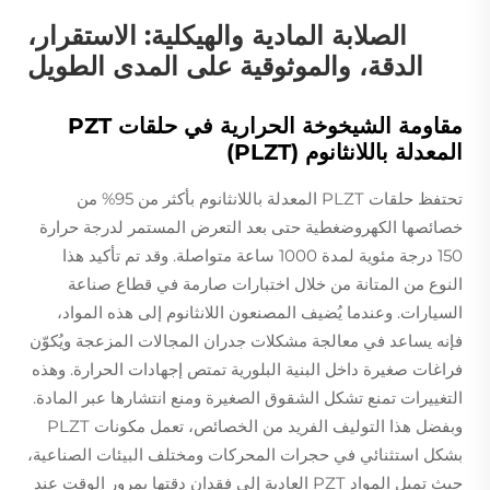
الصلابة المادية والهيكلية: الاستقرار،
الدقة، والموثوقية على المدى الطويل
مقاومة الشيخوخة الحرارية في حلقات PZT
المعدلة باللانثانوم (PLZT)
تحتفظ حلقات PLZT المعدلة باللانثانوم بأكثر من 95% من
خصائصها الكهروضغطية حتى بعد التعرض المستمر لدرجة حرارة
150 درجة مئوية لمدة 1000 ساعة متواصلة. وقد تم تأكيد هذا
النوع من المتانة من خلال اختبارات صارمة في قطاع صناعة
السيارات. وعندما يُضيف المصنعون اللانثانوم إلى هذه المواد،
فإنه يساعد في معالجة مشكلات جدران المجالات المزعجة ويُكوّن
فراغات صغيرة داخل البنية البلورية تمتص إجهادات الحرارة. وهذه
التغييرات تمنع تشكل الشقوق الصغيرة ومنع انتشارها عبر المادة.
وبفضل هذا التوليف الفريد من الخصائص، تعمل مكونات PLZT
بشكل استثنائي في حجرات المحركات ومختلف البيئات الصناعية،
حيث تميل المواد PZT العادية إلى فقدان دقتها بمرور الوقت عند