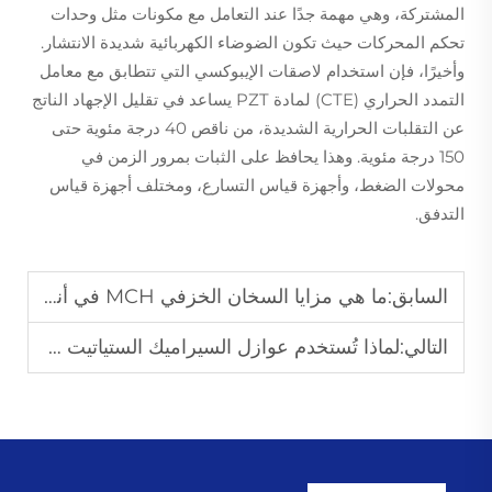
المشتركة، وهي مهمة جدًا عند التعامل مع مكونات مثل وحدات
تحكم المحركات حيث تكون الضوضاء الكهربائية شديدة الانتشار.
وأخيرًا، فإن استخدام لاصقات الإيبوكسي التي تتطابق مع معامل
التمدد الحراري (CTE) لمادة PZT يساعد في تقليل الإجهاد الناتج
عن التقلبات الحرارية الشديدة، من ناقص 40 درجة مئوية حتى
150 درجة مئوية. وهذا يحافظ على الثبات بمرور الزمن في
محولات الضغط، وأجهزة قياس التسارع، ومختلف أجهزة قياس
التدفق.
السابق:
ما هي مزايا السخان الخزفي MCH في أنظمة التسخين الصناعية
التالي:
لماذا تُستخدم عوازل السيراميك الستياتيت على نطاق واسع في الأجهزة الكهربائية