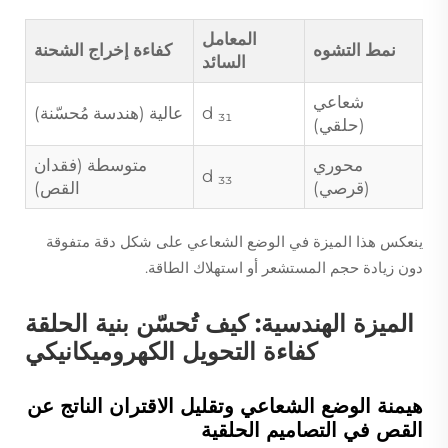
المعامل
نمط التشوه
كفاءة إخراج الشحنة
السائد
شعاعي
₃₁
d
عالية (هندسة مُحسّنة)
(حلقي)
محوري
متوسطة (فقدان
d
₃₃
(قرصي)
القص)
ينعكس هذا الميزة في الوضع الشعاعي على شكل دقة متفوقة
دون زيادة حجم المستشعر أو استهلاك الطاقة.
الميزة الهندسية: كيف تُحسّن بنية الحلقة
كفاءة التحويل الكهروميكانيكي
هيمنة الوضع الشعاعي وتقليل الاقتران الناتج عن
القص في التصاميم الحلقية