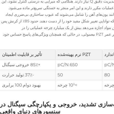
ارائه می‌دهد است، هرچند برای عملکرد پایدار به مدیریت دقیق Q نیاز دارند. هنگامی که میرایی به درستی کنترل نشود، این
ارت زیاد در عملیات مکرر دارند و این امر منجر به خستگی سریع‌تر ماده می‌شود.
 مانند یون‌های آهن را شامل می‌شوند که عیوب ساختاری بی‌ضرری ایجاد
می‌کنند و انرژی ارتعاشی را جذب می‌کنند بدون آنکه توانایی تغییر شکل مفید خود را از دست دهند. حدود 85٪ از کرنش پس
 مواد اجازه می‌دهد بیش از یک میلیارد چرخه عملیاتی را در
شتاب‌سنج‌های صنعتی تحمل کنند، تقریباً 100 برابر عمر PZT معمولی، در حالی که همچنان ویژگی‌های پاسخ حساس خود
PZT نرم بهینه‌شده
تأثیر بر قابلیت اطمینان
650 pC/N
+85٪ خروجی سیگنال
80
50
-37٪ تولید حرارت
>10¹ چرخه
بهبود دوام 100 برابری
ه‌سازی تشدید، خروجی و یکپارچگی سیگنال در
سنسورهای دنیای واقعی