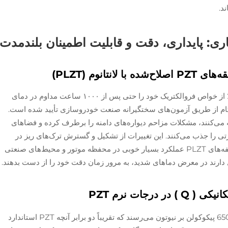
د.
ری: پایداری، دقت و قابلیت اطمینان بلندمدت
تانوم (PLZT)
حلقه‌های PLZT اصلاح‌شده با لانتانوم بیش از ۹۵٪ از خواص فروالکتریک خود را حتی پس از ۱۰۰۰ ساعت مداوم در دمای
تحکام از طریق آزمون‌های سختگیرانه صنعت خودروسازی تأیید شده است.
فه می‌کنند، مشکلات مزاحم دیواره‌های دامنه را برطرف کرده و فضاهای
تی را جذب می‌کنند. این تغییرات از تشکیل و گسترش ترک‌های ریز در
سراسر ماده جلوگیری می‌کند. به همین دلیل، مؤلفه‌های PLZT عملکرد بسیار خوبی در محفظه موتور و محیط‌های صنعتی
انیکی (
Q
) در درجات نرم PZT
فرمول‌بندی‌های نرم PZT به مقادیر d33 بیش از 650 پیکوکولن بر نیوتون می‌رسند که تقریباً دو برابر آنچه PZT استاندارد