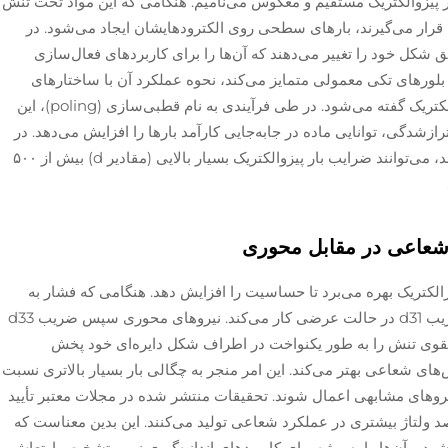
ثر پیزوالکتریک مستقیم و معکوس می‌نامیم. هنگامی که این مواد تحت تنش
 قرار می‌گیرند، بارهای سطحی روی الکترودهایشان ایجاد می‌شود. در
ق شکل خود را تغییر می‌دهند که آن‌ها را برای کاربردهای فعال‌سازی
 آنچه PZT چندبلوری را از بلورهای تکی معمولی متمایز می‌کند، نحوه عملکرد آن با ساختارهای
داخلی بسیار ریزی است که به آنها دامنه‌های فروالکتریک گفته می‌شود. در طی فرآیندی به نام قطبی‌سازی (poling)، این
زشدگی، توانایی ماده در جابه‌جایی کارآمد بارها را افزایش می‌دهد. در
نتیجه، وقتی این سرامیک‌ها به‌درستی فرموله شوند، می‌توانند ضرایب بار پیزوالکتریک بسیار بالایی (مقادیر d) بیش از ۵۰۰
لکتریک بهره می‌برد تا حساسیت را افزایش دهد. هنگامی که فشار به
صورت شعاعی اعمال می‌شود، این سیستم با ضریب d31 در حالت عرضی کار می‌کند. نیروهای محوری سپس ضریب d33
لقوی تنش را به طور یکنواخت در اطراف شکل دایره‌ای خود پخش
‌های شعاعی بهتر می‌کند. این امر منجر به چگالی بار بسیار بالاتری نسبت
وهای مشابهی اعمال شوند. تحقیقات منتشر شده در مجلات معتبر تأیید
 که این پیکربندی‌های حلقه‌ای حدود ۱۸ درصد ولتاژ بیشتری در عملکرد شعاعی تولید می‌کنند. این بدین معناست که
ود و آن‌ها را به ویژه برای کاربردهای اندازه‌گیری نیرو، تشخیص ارتعاش و