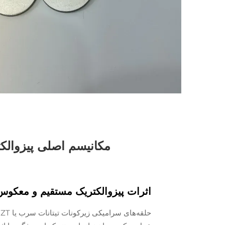
اثرات پیزوالکتریک مستقیم و معکوس در PZT چند