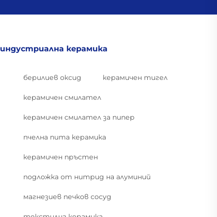
индустриална керамика
берилиев оксид
керамичен тигел
керамичен смилател
керамичен смилател за пипер
пчелна пита керамика
керамичен пръстен
подложка от нитрид на алуминий
магнезиев печков сосуд
текстилна керамика