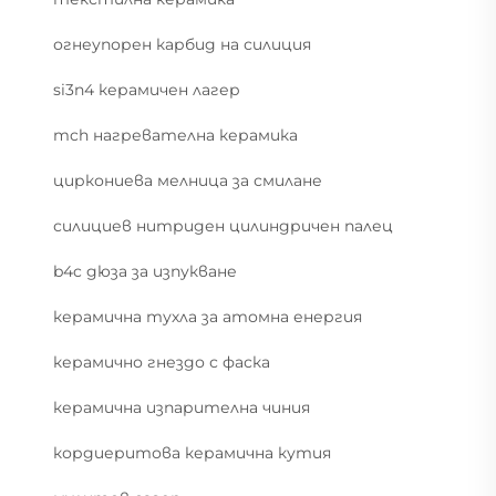
огнеупорен карбид на силиция
si3n4 керамичен лагер
mch нагревателна керамика
циркониева мелница за смилане
силициев нитриден цилиндричен палец
b4c дюза за изпукване
керамична тухла за атомна енергия
керамично гнездо с фаска
керамична изпарителна чиния
кордиеритова керамична кутия