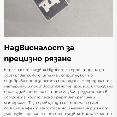
Надвисналост за
прецизно рязане
Керамичните лезвия Highborn са проектирани да
осигуряват изключителна острота, която
подобрява прецизността при рязане. Напредналите
материали и производствените процеси, използвани
при създаването на нашите лезвия, резултират в
остриета, които лесно прерязват различни
материали. Тази превъзходна острота не само
повишава ефективността, но и намалява риска от
злополуки, причинени от тъпи лезвия. Наши клиенти