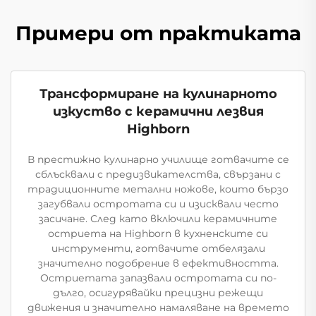
Примери от практиката
Трансформиране на кулинарното
изкуство с керамични лезвия
Highborn
В престижно кулинарно училище готвачите се
сблъсквали с предизвикателства, свързани с
традиционните метални ножове, които бързо
загубвали остротата си и изисквали често
засичане. След като включили керамичните
остриета на Highborn в кухненските си
инструменти, готвачите отбелязали
значително подобрение в ефективността.
Остриетата запазвали остротата си по-
дълго, осигурявайки прецизни режещи
движения и значително намаляване на времето