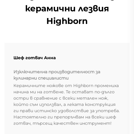
керамични лезвия
Highborn
Шеф готвач Анна
Изключителна производителност за
кулинарни специалисти
Керамичните ножове от Highborn промениха
начина ми на готвене. Те остават по-дълго
остри в сравнение с всеки метален нож,
който съм използвал, а леката конструкция
ги прави истинско удоволствие за употреба.
Настоятелно ги препоръчвам на всеки шеф
готвач, търсещ качествен инструмент!