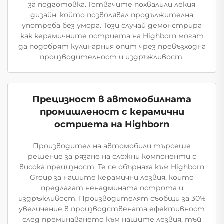
за подготовка. Готвачите похвалили лекия
дизайн, който позволявал продължителна
употреба без умора. Този случай демонстрира
как керамичните остриета на Highborn могат
да подобрят кулинарния опит чрез превъзходна
производителност и издръжливост.
Прецизност в автомобилната
промишленост с керамични
остриета на Highborn
Производител на автомобили търсеше
решение за рязане на сложни компоненти с
висока прецизност. Те се обърнаха към Highborn
Group за нашите керамични лезвия, които
предлагат ненадмината острота и
издръжливост. Производителят съобщи за 30%
увеличение в производствената ефективност
след преминаването към нашите лезвия, тъй