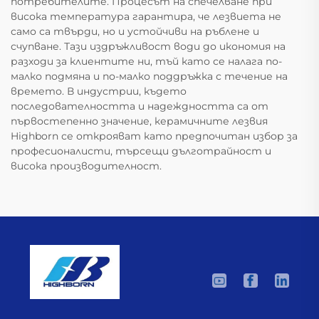
потребителите. Процесът на спечелване при
висока температура гарантира, че лезвиета не
само са твърди, но и устойчиви на ръблене и
счупване. Тази издръжливост води до икономия на
разходи за клиентите ни, тъй като се налага по-
малко подмяна и по-малко поддръжка с течение на
времето. В индустрии, където
последователността и надеждността са от
първостепенно значение, керамичните лезвия
Highborn се открояват като предпочитан избор за
професионалисти, търсещи дълготрайност и
висока производителност.