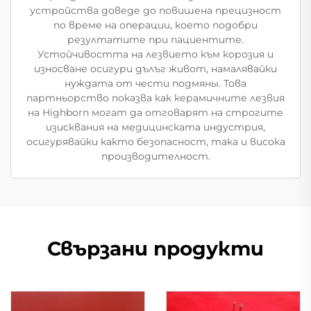
устройства доведе до повишена прецизност
по време на операции, което подобри
резултатите при пациентите.
Устойчивостта на лезвието към корозия и
износване осигури дълъг живот, намалявайки
нуждата от чести подмяны. Това
партньорство показва как керамичните лезвия
на Highborn могат да отговарят на строгите
изисквания на медицинската индустрия,
осигурявайки както безопасност, така и висока
производителност.
Свързани продукти