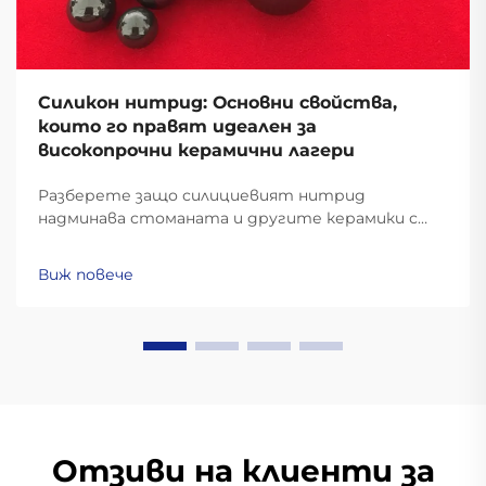
Силикон нитрид: Основни свойства,
които го правят идеален за
високопрочни керамични лагери
Разберете защо силициевият нитрид
надминава стоманата и другите керамики с
твърдост 6–8 MPa√m, стабилност при 1000°C и
с 60% по-ниско центробежно напрежение.
Виж повече
Идеални за аерокосмическа промишленост, ЕП и
високоскоростни машини. Научете повече.
Отзиви на клиенти за