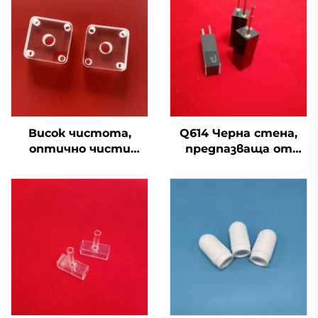
Висок чистота,
Q614 Черна стена,
оптично чисти
предпазваща от
силициеви
светлина, кварцова
фузинатни кварцови
кювета за
стъклени плочи
биохимичен
анализатор за
биохимичен
анализатор