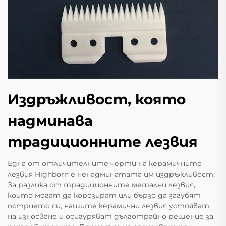
Издръжливост, която
надминава
традиционните лезвия
Една от отличителните черти на керамичните
лезвия Highborn е ненадминатата им издръжливост.
За разлика от традиционните метални лезвия,
които могат да корозират или бързо да загубят
острието си, нашите керамични лезвия устояват
на износване и осигуряват дълготрайно решение за