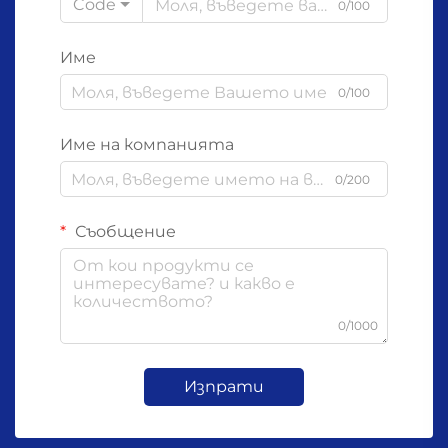
Code
0/100
Име
0/100
Име на компанията
0/200
Съобщение
0/1000
Изпрати