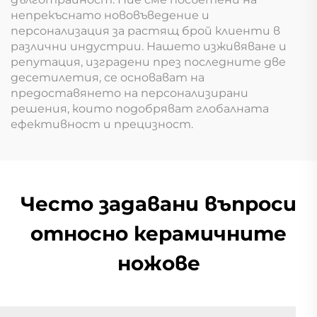
непрекъснато нововъведение и
персонализация за растящ брой клиенти в
различни индустрии. Нашето изживяване и
репутация, изградени през последните две
десетилетия, се основават на
предоставянето на персонализирани
решения, които подобряват глобалната
ефективност и прецизност.
Често задавани въпроси
относно керамичните
ножове