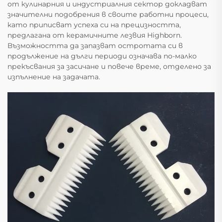
от кулинарния и индустриалния сектор докладват
значителни подобрения в своите работни процеси,
като приписват успеха си на прецизността,
предлагана от керамичните лезвия Highborn.
Възможността да запазват остротата си в
продължение на дълги периоди означава по-малко
прекъсвания за засичане и повече време, отделено за
изпълнение на задачата.