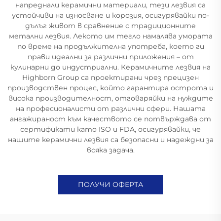
напреднали керамични материали, тези лезвия са
устойчиви на износване и корозия, осигурявайки по-
дълъг живот в сравнение с традиционните
метални лезвия. Лекото им тегло намалява умората
по време на продължителна употреба, което ги
прави идеални за различни приложения – от
кулинарни до индустриални. Керамичните лезвия на
Highborn Group са проектирани чрез прецизен
производствен процес, който гарантира острота и
висока производителност, отговаряйки на нуждите
на професионалисти от различни сфери. Нашата
ангажираност към качеството се потвърждава от
сертификати като ISO и FDA, осигурявайки, че
нашите керамични лезвия са безопасни и надеждни за
всяка задача.
ПОЛУЧИ ОФЕРТА