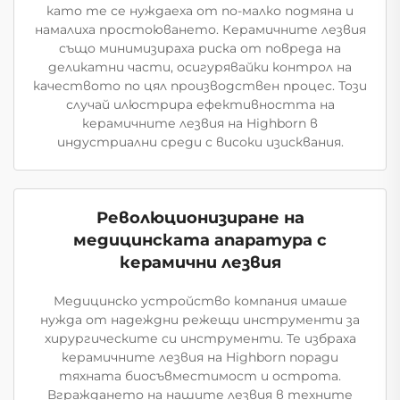
като те се нуждаеха от по-малко подмяна и
намалиха простоюването. Керамичните лезвия
също минимизираха риска от повреда на
деликатни части, осигурявайки контрол на
качеството по цял производствен процес. Този
случай илюстрира ефективността на
керамичните лезвия на Highborn в
индустриални среди с високи изисквания.
Революционизиране на
медицинската апаратура с
керамични лезвия
Медицинско устройство компания имаше
нужда от надеждни режещи инструменти за
хирургическите си инструменти. Те избраха
керамичните лезвия на Highborn поради
тяхната биосъвместимост и острота.
Вграждането на нашите лезвия в техните