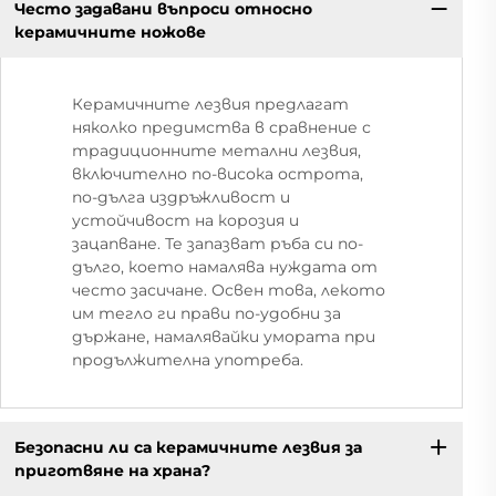
Често задавани въпроси относно
керамичните ножове
Керамичните лезвия предлагат
няколко предимства в сравнение с
традиционните метални лезвия,
включително по-висока острота,
по-дълга издръжливост и
устойчивост на корозия и
зацапване. Те запазват ръба си по-
дълго, което намалява нуждата от
често засичане. Освен това, лекото
им тегло ги прави по-удобни за
държане, намалявайки умората при
продължителна употреба.
Безопасни ли са керамичните лезвия за
приготвяне на храна?