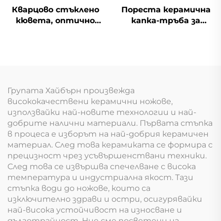
Кварцово стъклено
Пореста керамична
кювета, оптично
капка-тръба за
стъкло, клетка за
система за
пара за атомна
автоматично
спектроскопия
напояване в
земеделието
Групата Хайбърн произвежда
висококачествени керамични ножове,
използвайки най-новите технологии и най-
добрите налични материали. Първата стъпка
в процеса е изборът на най-добрия керамичен
материал. След това керамиката се формира с
прецизност чрез усъвършенствани техники.
След това се извършва спечелване с висока
температура и индустриална якост. Тази
стъпка води до ножове, които са
изключително здрави и остри, осигурявайки
най-висока устойчивост на износване и
дълготрайност. Ние сме посветени на