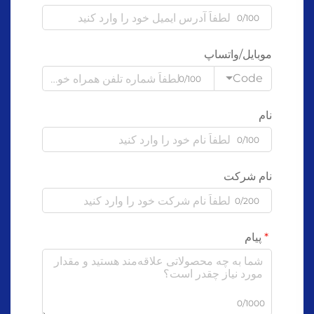
0/100
موبایل/واتساپ
Code
0/100
نام
0/100
نام شرکت
0/200
پیام
0/1000