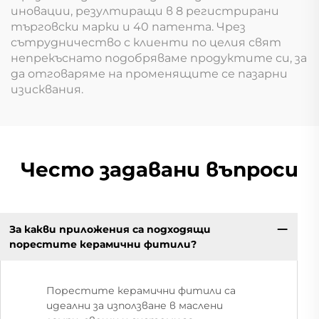
иновации, резултиращи в 8 регистрирани
търговски марки и 40 патента. Чрез
сътрудничество с клиенти по целия свят
непрекъснато подобряваме продуктите си, за
да отговаряме на променящите се пазарни
изисквания.
Често задавани въпроси
За какви приложения са подходящи
порестите керамични фитили?
Порестите керамични фитили са
идеални за използване в маслени