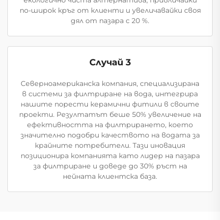
по-широк кръг от клиенти и увеличавайки своя
дял от пазара с 20 %.
Случай 3
Северноамериканска компания, специализирана
в системи за филтриране на вода, интегрира
нашите порести керамични фитили в своите
проекти. Резултатът беше 50% увеличение на
ефективността на филтрирането, което
значително подобри качеството на водата за
крайните потребители. Тази иновация
позиционира компанията като лидер на пазара
за филтриране и доведе до 30% ръст на
нейната клиентска база.