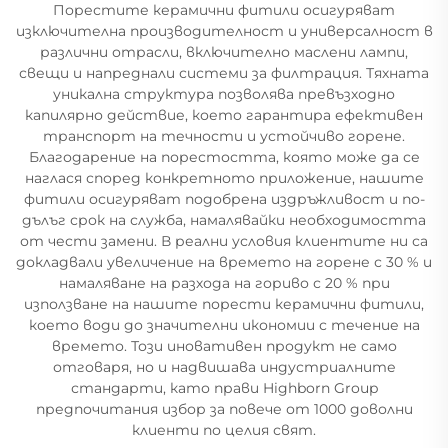
Порестите керамични фитили осигуряват
изключителна производителност и универсалност в
различни отрасли, включително маслени лампи,
свещи и напреднали системи за филтрация. Тяхната
уникална структура позволява превъзходно
капилярно действие, което гарантира ефективен
транспорт на течности и устойчиво горене.
Благодарение на порестостта, която може да се
наглася според конкретното приложение, нашите
фитили осигуряват подобрена издръжливост и по-
дълъг срок на служба, намалявайки необходимостта
от чести замени. В реални условия клиентите ни са
докладвали увеличение на времето на горене с 30 % и
намаляване на разхода на гориво с 20 % при
използване на нашите порести керамични фитили,
което води до значителни икономии с течение на
времето. Този иновативен продукт не само
отговаря, но и надвишава индустриалните
стандарти, като прави Highborn Group
предпочитания избор за повече от 1000 доволни
клиенти по целия свят.