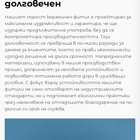
долговечен
Нашият порест керамичен фитил е проектиран за
максимална издръжливост и гарантира, че ще
издържи продължителна употреба, без да се
компрометира производителността. Тази
дълговечност се превръща в по-ниски разходи за
замяна за клиентите, което го прави икономически
изгодно решение на дълга срочност. Напредналите
материали, използвани в нашия производствен
процес, допринасят за неговата устойчивост и
позволяват оптимална работа дори в изискващи
условия. С фокус върху устойчивостта нашите
фитили не само отговарят на индустриалните
стандарти, но и подпомагат екологични практики
чрез намаляване на отпадъците благодарение на по-
дългия си срок на служба.