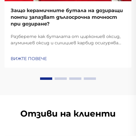
Защо керамичните бутала на дозиращи
помпи запазват дългосрочна точност
при дозиране?
Разберете как буталата от циркониев оксид,
алуминиев оксид и силициев карбид осигуряват
точност на дозиране ±0,5% при налягане над 500
бара и агресивни химикали. Вижте защо 98% по-
ВИЖТЕ ПОВЕЧЕ
малко деформиране повишава рентабилността
на инвестициите. Заявете технически
спецификации.
Отзиви на клиенти