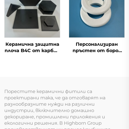
Керамична защитна
Персонализиран
плоча B4C от карбид
пръстен от боров
на бор, защитен
нитрид, част от
плочов материал
боров нитрид
Порестите керамични фитили са
проектирани така, че да отговарят на
разнообразните нужди на различни
индустрии, включително домашно
декориране, промишлени приложения и
екологични решения. В Highborn Group