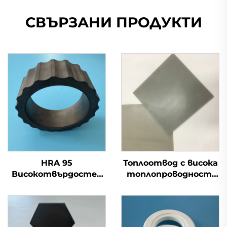
СВЪРЗАНИ ПРОДУКТИ
HRA 95
Топлоотвод с висока
Високотвърдостен
топлопроводност,
SiC керамичен ръкав,
керамична подложка
силициев карбиден
от AlN алуминиев
бушинг
нитрид, лист