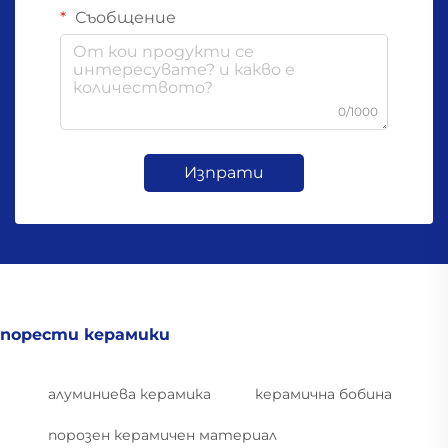
Съобщение
0/1000
Изпрати
порести керамики
алуминиева керамика
керамична бобина
порозен керамичен материал