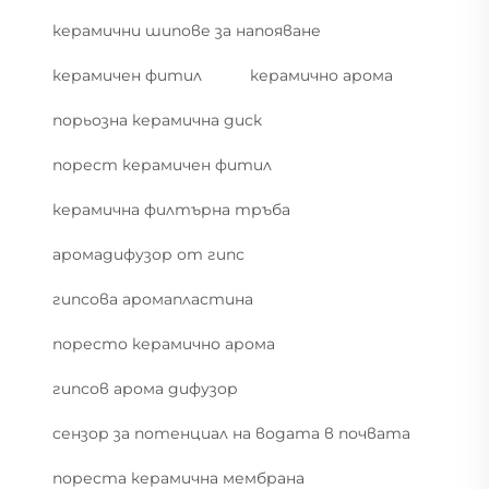
керамични шипове за напояване
керамичен фитил
керамично арома
порьозна керамична диск
порест керамичен фитил
керамична филтърна тръба
аромадифузор от гипс
гипсова аромапластина
поресто керамично арома
гипсов арома дифузор
сензор за потенциал на водата в почвата
пореста керамична мембрана