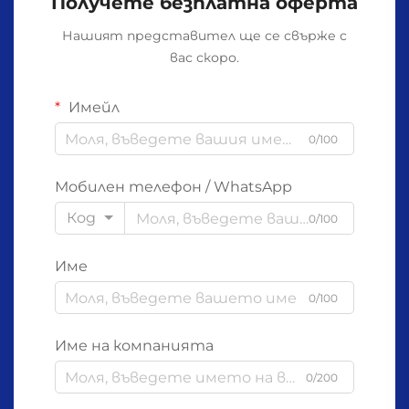
Получете безплатна оферта
Нашият представител ще се свърже с
вас скоро.
Имейл
0/100
Мобилен телефон / WhatsApp
Код
0/100
Име
0/100
Име на компанията
0/200