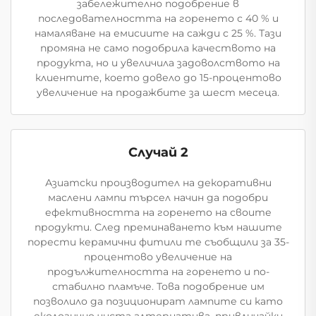
забележително подобрение в
последователността на горенето с 40 % и
намаляване на емисиите на сажди с 25 %. Тази
промяна не само подобрила качеството на
продукта, но и увеличила задоволството на
клиентите, което довело до 15-процентово
увеличение на продажбите за шест месеца.
Случай 2
Азиатски производител на декоративни
маслени лампи търсел начин да подобри
ефективността на горенето на своите
продукти. След преминаването към нашите
порести керамични фитили те съобщили за 35-
процентово увеличение на
продължителността на горенето и по-
стабилно пламъче. Това подобрение им
позволило да позиционират лампите си като
екологично чиста алтернатива, привличайки