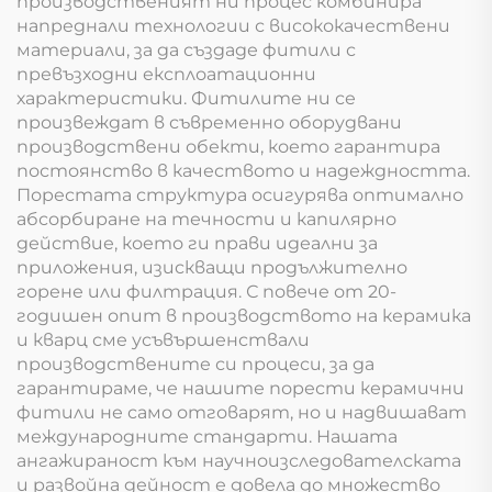
производственият ни процес комбинира
напреднали технологии с висококачествени
материали, за да създаде фитили с
превъзходни експлоатационни
характеристики. Фитилите ни се
произвеждат в съвременно оборудвани
производствени обекти, което гарантира
постоянство в качеството и надеждността.
Порестата структура осигурява оптимално
абсорбиране на течности и капилярно
действие, което ги прави идеални за
приложения, изискващи продължително
горене или филтрация. С повече от 20-
годишен опит в производството на керамика
и кварц сме усъвършенствали
производствените си процеси, за да
гарантираме, че нашите порести керамични
фитили не само отговарят, но и надвишават
международните стандарти. Нашата
ангажираност към научноизследователската
и развойна дейност е довела до множество