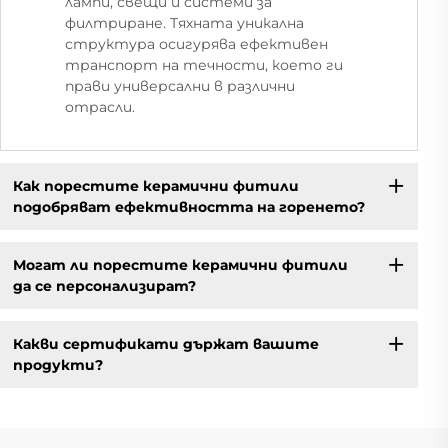
лампи, свещи и системи за
филтриране. Тяхната уникална
структура осигурява ефективен
транспорт на течности, което ги
прави универсални в различни
отрасли.
Как порестите керамични фитили
подобряват ефективността на горенето?
Могат ли порестите керамични фитили
да се персонализират?
Какви сертификати държат вашите
продукти?