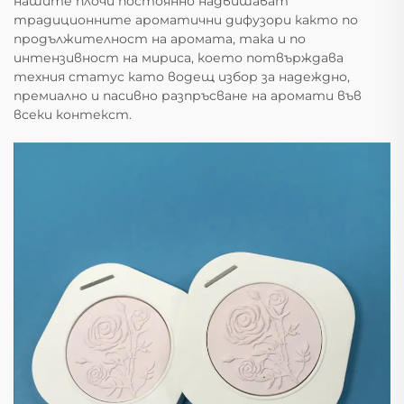
нашите плочи постоянно надвишават
традиционните ароматични дифузори както по
продължителност на аромата, така и по
интензивност на мириса, което потвърждава
техния статус като водещ избор за надеждно,
премиално и пасивно разпръсване на аромати във
всеки контекст.