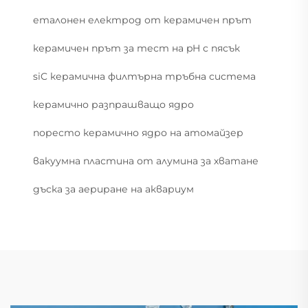
еталонен електрод от керамичен прът
керамичен прът за тест на pH с пясък
siC керамична филтърна тръбна система
керамично разпрашващо ядро
поресто керамично ядро на атомайзер
вакуумна пластина от алумина за хватане
дъска за аериране на аквариум