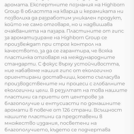
аромата. Експертните познания на Highborn
Group в областта на кварца и керамиката ни
позволиха да разработим уникален продукт,
който не само отговаря, но и надвишава
очакванията на пазара. Пластините от гипс
за ароматизиране на Highborn Group се
произвеждат при строг контрол на
качеството, за да се гарантира, че всяка
пластинка отговаря на международните
стандарти. С фокус върху устойчивостта,
ние набавяме нашия гипс от екологично
ориентирани доставчици, което съгласува
производствените ни процеси с глобалните
екологични цели. В резултат на това нашите
пластини са приети от центрове за
благополучие и ентусиасти по домашните
аромати в повече от 126 страни. Всъщност
нашите пластини са представени в
множество издания, посветени на
благополучието, където се подчертава