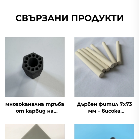
СВЪРЗАНИ ПРОДУКТИ
многоканална тръба
Дървен фитил 7x73
от карбид на
мм – висока
силиций, тръби за
абсорбция,
топлообмен от
керамичен смесен
карбид на силиций
фитил за течност
против комари