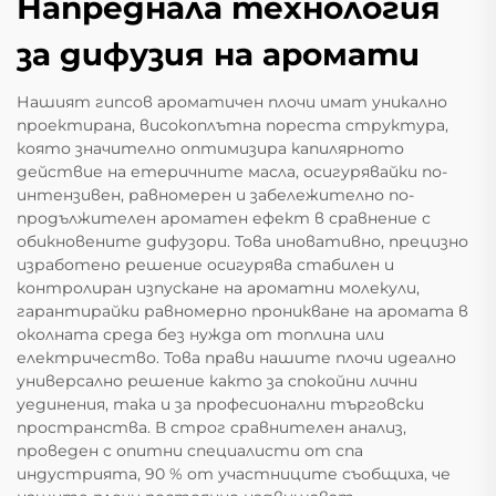
Напреднала технология
за дифузия на аромати
Нашият гипсов ароматичен плочи имат уникално
проектирана, високоплътна пореста структура,
която значително оптимизира капилярното
действие на етеричните масла, осигурявайки по-
интензивен, равномерен и забележително по-
продължителен ароматен ефект в сравнение с
обикновените дифузори. Това иновативно, прецизно
изработено решение осигурява стабилен и
контролиран изпускане на ароматни молекули,
гарантирайки равномерно проникване на аромата в
околната среда без нужда от топлина или
електричество. Това прави нашите плочи идеално
универсално решение както за спокойни лични
уединения, така и за професионални търговски
пространства. В строг сравнителен анализ,
проведен с опитни специалисти от спа
индустрията, 90 % от участниците съобщиха, че