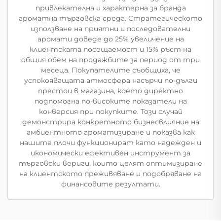
привлекателна и характерна за бранда
ароматна търговска среда. Стратегическото
използване на приятни и последователни
аромати доведе до 25% увеличение на
клиентската посещаемост и 15% ръст на
общия обем на продажбите за период от три
месеца. Покупателите съобщиха, че
успокояващата атмосфера насърчи по-дълги
престои в магазина, което директно
подпомогна по-високите показатели на
конверсия при покупките. Този случай
демонстрира конкретното бизнесвлияние на
амбиентното ароматизиране и показва как
нашите плочи функционират като надежден и
икономически ефективен инструмент за
търговски вериги, които целят оптимизиране
на клиентското преживяване и подобряване на
финансовите резултати.