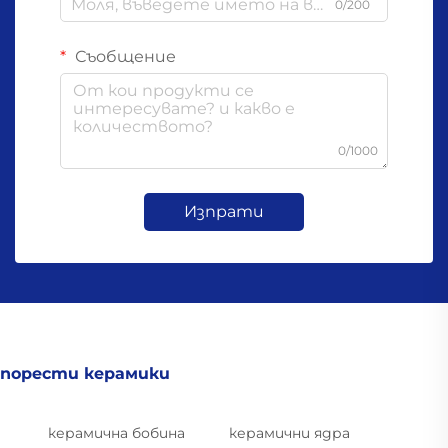
0/200
Съобщение
0/1000
Изпрати
порести керамики
керамична бобина
керамични ядра