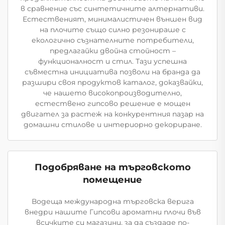
в сравнение със синтетичните алтернативи.
Естественият, минималистичен външен вид
на плочите също силно резонираше с
екологично съзнателните потребители,
предлагайки двойна стойност –
функционалност и стил. Тази успешна
съвместна инициатива позволи на бранда да
разшири своя продуктов каталог, доказвайки,
че нашето високопроизводително,
естествено гипсово решение е мощен
двигател за растеж на конкурентния пазар на
домашни стилове и интериорно декориране.
Подобряване на търговското
помещение
Водеща международна търговска верига
внедри нашите Гипсови ароматни плочи във
всичките си магазини, за да създаде по-