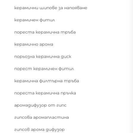
керамични шипове за напояване
керамичен фитил
пореста керамична тръба
керамично арома
порьозна керамична диск
порест керамичен фитил
керамична филтърна тръба
пореста керамична пръчка
аромадифузор от гипс
гипсова аромапластина
гипсов арома дифузор