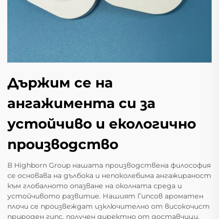
Държим се на
ангажимента си за
устойчиво и екологично
производство
В Highborn Group нашата производствена философия
се основава на дълбока и непоколебима ангажираност
към глобалното опазване на околната среда и
устойчивото развитие. Нашият Гипсов ароматен
плочи се произвеждат изключително от високочист
природен гипс, получен директно от доставчици,