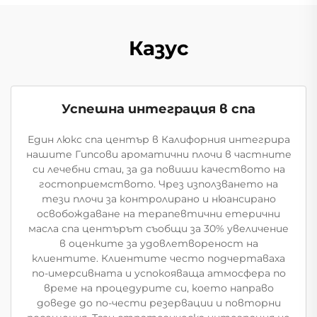
Казус
Успешна интеграция в спа
Един люкс спа център в Калифорния интегрира
нашите Гипсови ароматични плочи в частните
си лечебни стаи, за да повиши качеството на
гостоприемството. Чрез използването на
тези плочи за контролирано и нюансирано
освобождаване на терапевтични етерични
масла спа центърът съобщи за 30% увеличение
в оценките за удовлетвореност на
клиентите. Клиентите често подчертаваха
по-имерсивната и успокояваща атмосфера по
време на процедурите си, което направо
доведе до по-чести резервации и повторни