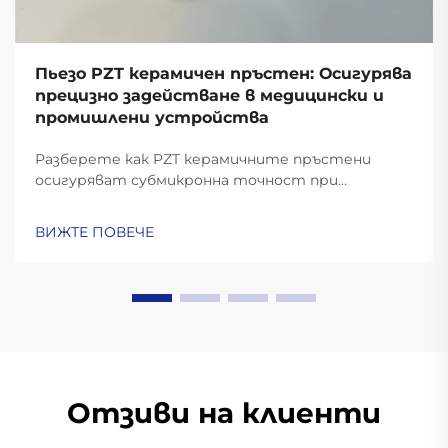
Пьезо PZT керамичен пръстен: Осигурява
прецизно задействане в медицински и
промишлени устройства
Разберете как PZT керамичните пръстени
осигуряват субмикронна точност при
хирургични роботи, горивни системи и
оптично подравняване. С 30% по-реактивни в
ВИЖТЕ ПОВЕЧЕ
сравнение с алтернативите. Научете повече.
Отзиви на клиенти