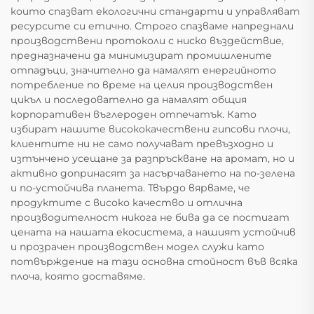
които спазват екологични стандарти и управляват
ресурсите си етично. Строго спазваме напреднали
производствени протоколи с ниско въздействие,
предназначени да минимизират промишлените
отпадъци, значително да намалят енергийното
потребление по време на целия производствен
цикъл и последователно да намалят общия
корпоративен въглероден отпечатък. Като
избират нашите висококачествени гипсови плочи,
клиентите ни не само получават превъзходно и
изтънчено усещане за разпръскване на аромат, но и
активно допринасят за насърчаването на по-зелена
и по-устойчива планета. Твърдо вярваме, че
продуктите с високо качество и отлична
производителност никога не бива да се постигат
цената на нашата екосистема, а нашият устойчив
и прозрачен производствен модел служи като
потвърждение на тази основна стойност във всяка
плоча, която доставяме.