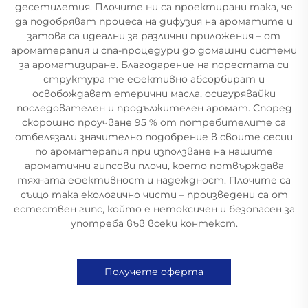
десетилетия. Плочите ни са проектирани така, че
да подобряват процеса на дифузия на ароматите и
затова са идеални за различни приложения – от
ароматерапия и спа-процедури до домашни системи
за ароматизиране. Благодарение на порестата си
структура те ефективно абсорбират и
освобождават етерични масла, осигурявайки
последователен и продължителен аромат. Според
скорошно проучване 95 % от потребителите са
отбелязали значително подобрение в своите сесии
по ароматерапия при използване на нашите
ароматични гипсови плочи, което потвърждава
тяхната ефективност и надеждност. Плочите са
също така екологично чисти – произведени са от
естествен гипс, който е нетоксичен и безопасен за
употреба във всеки контекст.
Получете оферта