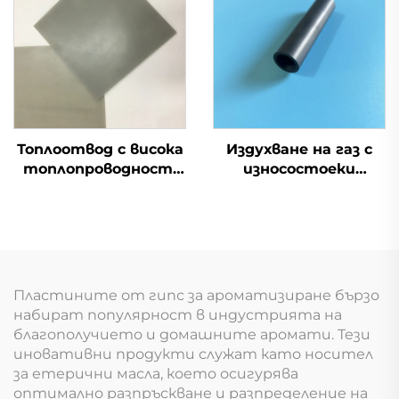
Топлоотвод с висока
Издухване на газ с
топлопроводност,
износостоеки
керамична подложка
керамични сопла от
от AlN алуминиев
карбид на бор
нитрид, лист
Пластините от гипс за ароматизиране бързо
набират популярност в индустрията на
благополучието и домашните аромати. Тези
иновативни продукти служат като носител
за етерични масла, което осигурява
оптимално разпръскване и разпределение на