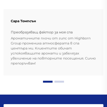
Сара Томпсън
Преобразяващ фактор за моя спа
Ароматичните плочи от гипс от Highborn
Group промениха атмосферата в спа
центъра ми. Клиентите обичат
успокояващите аромати и забелязах
увеличение на повторните посещения. Силно
препоръчвам!