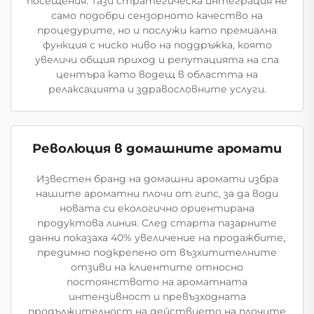
посещения. Тази стратегическа интеграция не
само подобри сензорното качество на
процедурите, но и послужи като премиална
функция с ниско ниво на поддръжка, която
увеличи общия приход и репутацията на спа
центъра като водещ в областта на
релаксацията и здравословните услуги.
Революция в домашните аромати
Известен бранд на домашни аромати избра
нашите ароматни плочи от гипс, за да води
новата си екологично ориентирана
продуктова линия. След старта пазарните
данни показаха 40% увеличение на продажбите,
предимно подкрепено от възхитителните
отзиви на клиентите относно
постоянството на ароматната
интензивност и превъзходната
продължителност на действието на плочите