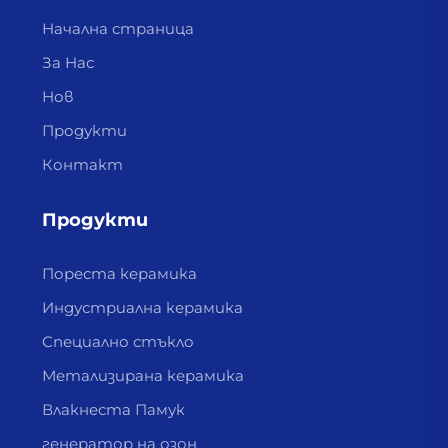
Начална страница
За Нас
Нов
Продукти
Контакт
Продукти
Пореста керамика
Индустриална керамика
Специално стъкло
Метализирана керамика
Влакнеста Памук
генератор на озон