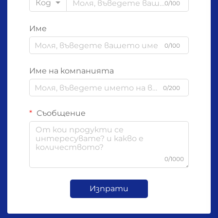
Код
0/100
Име
0/100
Име на компанията
0/200
Съобщение
0/1000
Изпрати