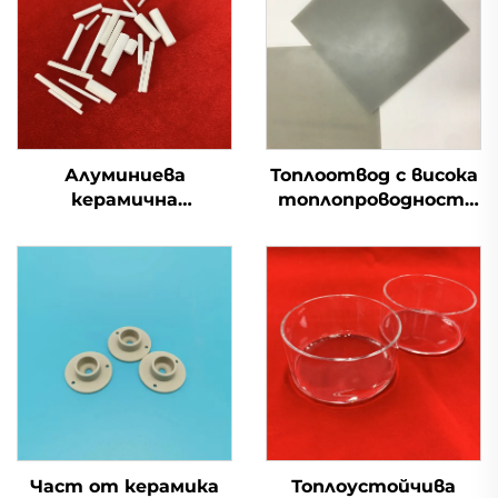
Алуминиева
Топлоотвод с висока
керамична
топлопроводност,
референтна
керамична подложка
електрода за
от AlN алуминиев
лабораторно
нитрид, лист
измерване на pH и
киселинност
Част от керамика
Топлоустойчива