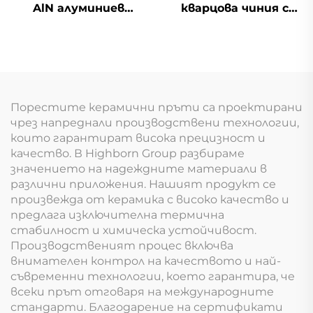
AlN алуминиев
кварцова чиния с
нитрид с висока
прозрачно покритие
топлопроводност,
по поръчка
изолационен
компонент
Порестите керамични пръти са проектирани
чрез напреднали производствени технологии,
които гарантират висока прецизност и
качество. В Highborn Group разбираме
значението на надеждните материали в
различни приложения. Нашият продукт се
произвежда от керамика с високо качество и
предлага изключителна термична
стабилност и химическа устойчивост.
Производственият процес включва
внимателен контрол на качеството и най-
съвременни технологии, което гарантира, че
всеки прът отговаря на международните
стандарти. Благодарение на сертификати