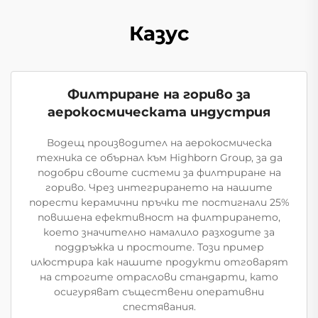
Казус
Филтриране на гориво за
аерокосмическата индустрия
Водещ производител на аерокосмическа
техника се обърнал към Highborn Group, за да
подобри своите системи за филтриране на
гориво. Чрез интегрирането на нашите
порести керамични пръчки те постигнали 25%
повишена ефективност на филтрирането,
което значително намалило разходите за
поддръжка и простоите. Този пример
илюстрира как нашите продукти отговарят
на строгите отраслови стандарти, като
осигуряват съществени оперативни
спестявания.