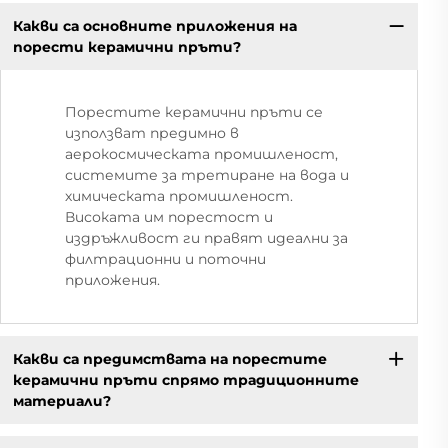
Какви са основните приложения на
порести керамични пръти?
Порестите керамични пръти се
използват предимно в
аерокосмическата промишленост,
системите за третиране на вода и
химическата промишленост.
Високата им порестост и
издръжливост ги правят идеални за
филтрационни и поточни
приложения.
Какви са предимствата на порестите
керамични пръти спрямо традиционните
материали?