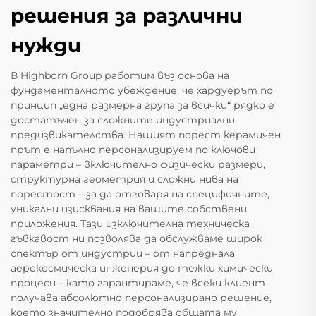
решения за различни
нужди
В Highborn Group работим въз основа на
фундаменталното убеждение, че хардуерът по
принцип „една размерна група за всички“ рядко е
достатъчен за сложните индустриални
предизвикателства. Нашият порест керамичен
прът е напълно персонализируем по ключови
параметри – включително физически размери,
структурна геометрия и сложни нива на
порестост – за да отговаря на специфичните,
уникални изисквания на вашите собствени
приложения. Тази изключителна техническа
гъвкавост ни позволява да обслужваме широк
спектър от индустрии – от напреднала
аерокосмическа инженерия до тежки химически
процеси – като гарантираме, че всеки клиент
получава абсолютно персонализирано решение,
което значително подобрява общата му