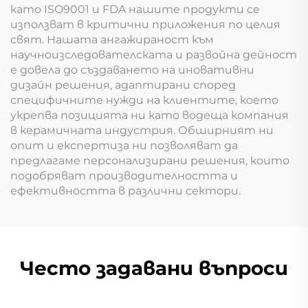
като ISO9001 и FDA нашите продукти се
използват в критични приложения по целия
свят. Нашата ангажираност към
научноизследователската и развойна дейност
е довела до създаването на иновативни
дизайн решения, адаптирани според
специфичните нужди на клиентите, което
укрепва позицията ни като водеща компания
в керамичната индустрия. Обширният ни
опит и експертиза ни позволяват да
предлагаме персонализирани решения, които
подобряват производителността и
ефективността в различни сектори.
Често задавани въпроси