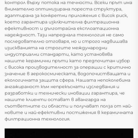
контрол върху потока на течности. Всеки прът има
внимателно оптимизирана пореста структура,
адаптирана за конкретни приложения с висок риск,
което гарантира изключителна филтрационна
ефективност и дълготрайна експлоатационна
надеждност. Тази напреднала технология не само
последователно отговаря, но и строго надвишава
изискванията на строгите международни
индустриални стандарти, като установява
нашите керамични пръти като предпочитан избор
с висока производителност за операции с критично
значение в аерокосмическата, водопочистващата и
екологичната защита сфера. Нашата непоколебима
ангажираност към непрекъснати изследвания и
разработки и технически иновации гарантира, че
нашите клиенти остават в авангарда на
съответните си области и получават полза от най-
новите и най-ефективни постижения в керамичната
филтрационна технология.