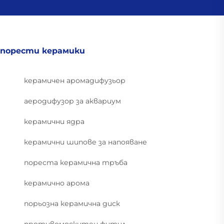
порести керамики
керамичен аромадифузьор
аеродифузор за аквариум
керамични ядра
керамични шипове за напояване
пореста керамична тръба
керамично арома
порьозна керамична диск