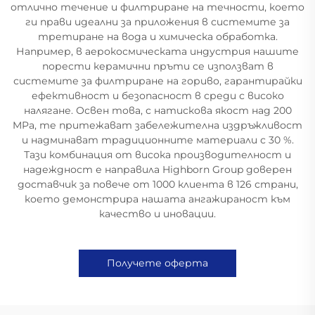
отлично течение и филтриране на течности, което
ги прави идеални за приложения в системите за
третиране на вода и химическа обработка.
Например, в аерокосмическата индустрия нашите
порести керамични пръти се използват в
системите за филтриране на гориво, гарантирайки
ефективност и безопасност в среди с високо
налягане. Освен това, с натискова якост над 200
MPa, те притежават забележителна издръжливост
и надминават традиционните материали с 30 %.
Тази комбинация от висока производителност и
надеждност е направила Highborn Group доверен
доставчик за повече от 1000 клиента в 126 страни,
което демонстрира нашата ангажираност към
качество и иновации.
Получете оферта