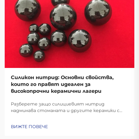
Силикон нитрид: Основни свойства,
които го правят идеален за
високопрочни керамични лагери
Разберете защо силициевият нитрид
надминава стоманата и другите керамики с
твърдост 6–8 MPa√m, стабилност при 1000°C и
с 60% по-ниско центробежно напрежение.
ВИЖТЕ ПОВЕЧЕ
Идеални за аерокосмическа промишленост, ЕП и
високоскоростни машини. Научете повече.