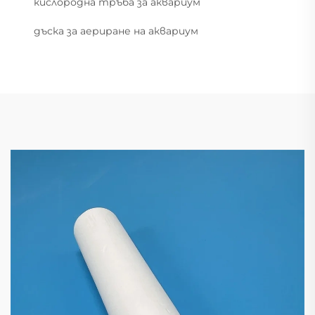
кислородна тръба за аквариум
дъска за аериране на аквариум