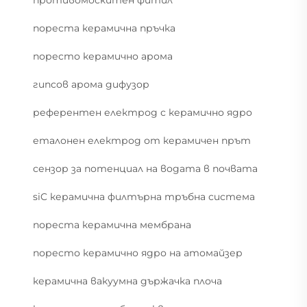
противомоскитен фитил
пореста керамична пръчка
поресто керамично арома
гипсов арома дифузор
референтен електрод с керамично ядро
еталонен електрод от керамичен прът
сензор за потенциал на водата в почвата
siC керамична филтърна тръбна система
пореста керамична мембрана
поресто керамично ядро на атомайзер
керамична вакуумна държачка плоча