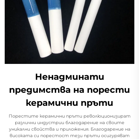
Ненадминати
предимства на порести
керамични пръти
Порестите керамични пръти революционизират
различни индустрии благодарение на своите
уникални свойства и приложения. Благодарение на
високата си порестост тези пръти осигуряват