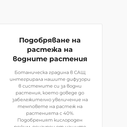
Подобряване на
растежа на
водните растения
Ботаническа градина в САЩ
интегрирала нашите дифузори
в системите си за водни
растения, което доведе до
забележително увеличение на
темповете на растеж на
растенията с 40%.
Подобреният кислороден
режим, осигурен от нашите