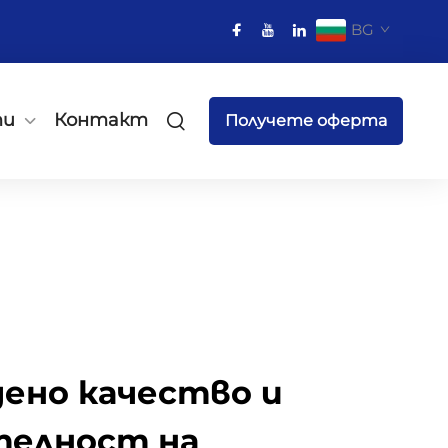
BG
ти
Контакт
Получете оферта
ено качество и
телност на