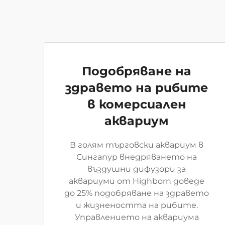
Подобряване на
здравето на рибите
в комерсиален
аквариум
В голям търговски аквариум в
Сингапур внедряването на
въздушни дифузори за
аквариуми от Highborn доведе
до 25% подобряване на здравето
и жизнеността на рибите.
Управлението на аквариума