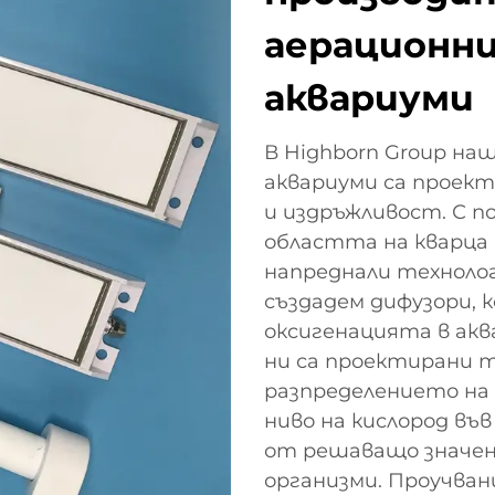
аерационни
аквариуми
В Highborn Group на
аквариуми са проек
и издръжливост. С п
областта на кварца 
напреднали технолог
създадем дифузори,
оксигенацията в ак
ни са проектирани т
разпределението на 
ниво на кислород във
от решаващо значен
организми. Проучван