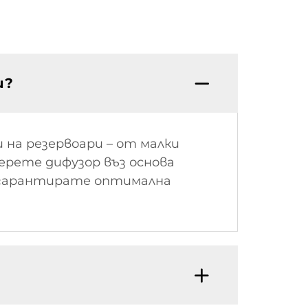
и?
 на резервоари – от малки
ерете дифузор въз основа
да гарантирате оптимална