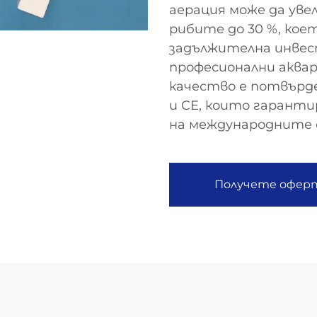
аерация може да ув
рибите до 30 %, ко
задължителна инвест
професионални аква
качество е потвърд
и CE, които гарант
на международните
Получете офер