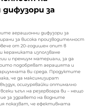
 дифузори за
шите аерационни дифузори за
тирани за висока производителност
овече от 20-годишен опит в
и керамиката използваме
ии и премиум материали, за да
 които подобряват аерацията и
вариумната ви среда. Продуктите
ака, че да максимизират
въздух, осигурявайки оптимално
 всеки ъгъл на резервоара ви – нещо
ие за здравето на водните
ия показват, че ефективната