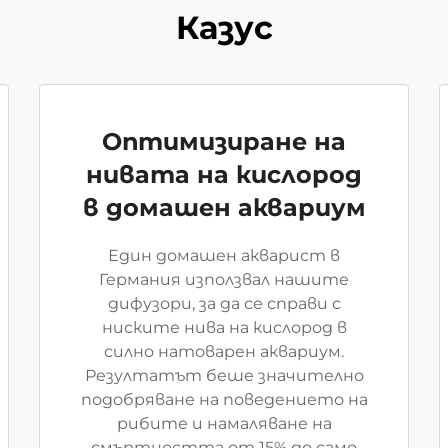
Казус
Оптимизиране на
нивата на кислород
в домашен аквариум
Един домашен акварист в
Германия използвал нашите
дифузори, за да се справи с
ниските нива на кислород в
силно натоварен аквариум.
Резултатът беше значително
подобряване на поведението на
рибите и намаляване на
смъртността от 15% до само