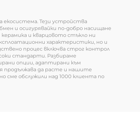
ици
на екосистема. Тези устройства
бмен и осигурявайки по-добро насищане
а керамика и кварцовото стъкло ни
ксплоатационни характеристики, но и
одствено процес включва строг контрол
исоки стандарти. Разбираме
ирани опции, адаптирани към
я продължава да расте и нашите
но сме обслужили над 1000 клиента по