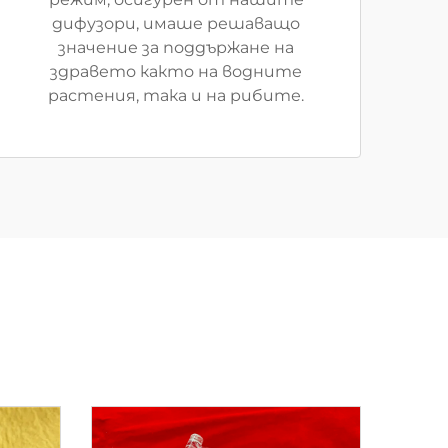
дифузори, имаше решаващо
значение за поддържане на
здравето както на водните
растения, така и на рибите.