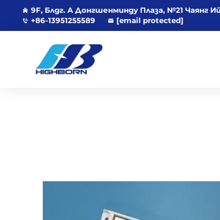
9F, Блдг. А Донгшенминду Плаза, №21 Чаянг И
+86-13951255589
[email protected]