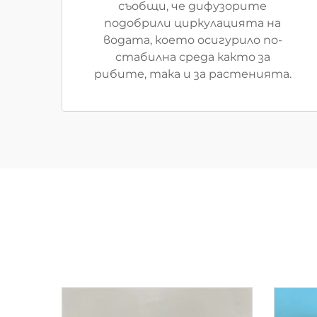
съобщи, че дифузорите
подобрили циркулацията на
водата, което осигурило по-
стабилна среда както за
рибите, така и за растенията.