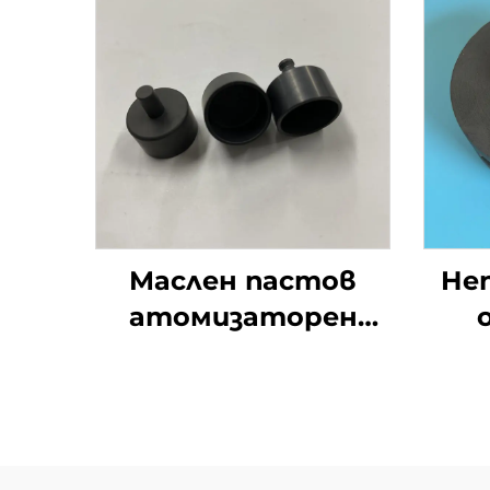
Маслен пастов
Не
атомизаторен
тиган от силициев
карбид изолатор
SiC керамична
у
чашка
к