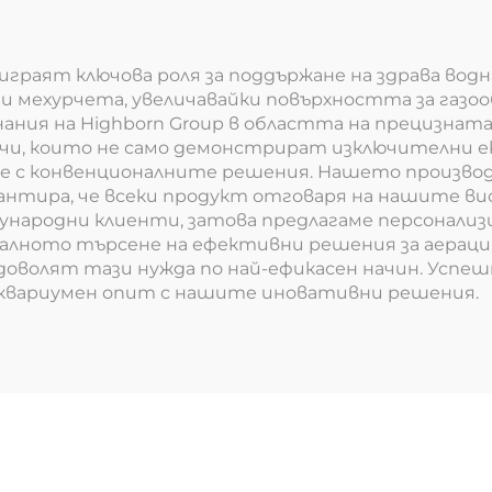
помпи
полупроводн
играят ключова роля за поддържане на здрава вод
и мехурчета, увеличавайки повърхността за газоо
нания на Highborn Group в областта на прецизнат
ачи, които не само демонстрират изключителни е
ние с конвенционалните решения. Нашето произв
арантира, че всеки продукт отговаря на нашите в
народни клиенти, затова предлагаме персонализ
алното търсене на ефективни решения за аераци
доволят тази нужда по най-ефикасен начин. Успеш
аквариумен опит с нашите иновативни решения.