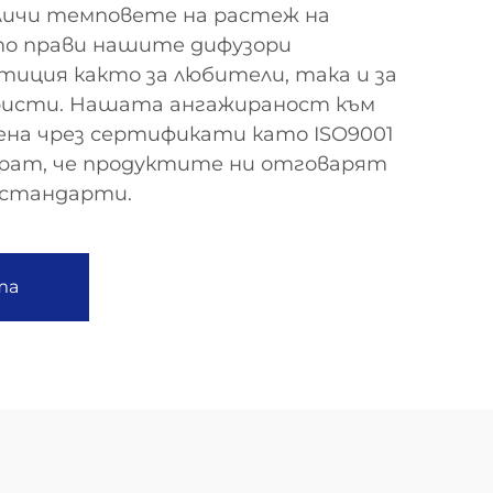
еличи темповете на растеж на
ето прави нашите дифузори
иция както за любители, така и за
ристи. Нашата ангажираност към
ена чрез сертификати като ISO9001
ират, че продуктите ни отговарят
 стандарти.
та