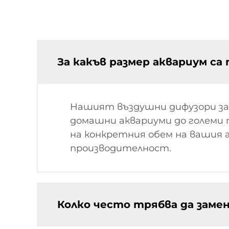
За какъв размер аквариум с
Нашият въздушни дифузори за 
домашни аквариуми до големи 
на конкретния обем на вашия а
производителност.
Колко често трябва да замен