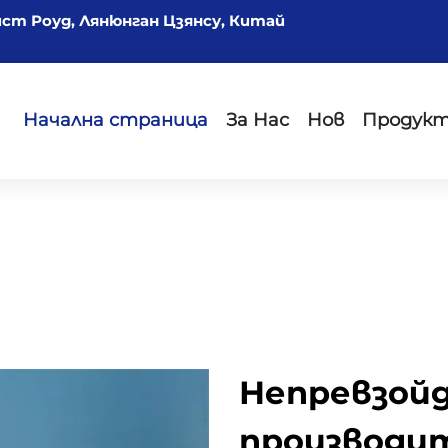
йст Роуд, Лянюнган Цзянсу, Китай
Начална страница
За Нас
Нов
Продук
Непревзойд
производи