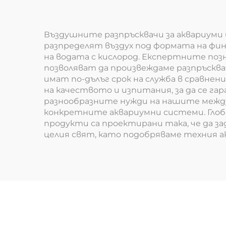
Въздушните разпръсквачи за аквариуми 
разпределят въздух под формата на фин
на водата с кислород. Експертните поз
позволяват да произвеждаме разпръскв
имат по-дълъг срок на служба в сравне
на качеството и изпитания, за да се г
разнообразните нужди на нашите между
конкретните аквариумни системи. Глоб
продукти са проектирани така, че да за
целия свят, като подобряваме техния 