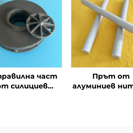
правилна част
Прът от
от силициев
алуминиев ни
карбид за
с висока
механични
топлопровод
плътнения и
за охлаждане
омпоненти на
електроника