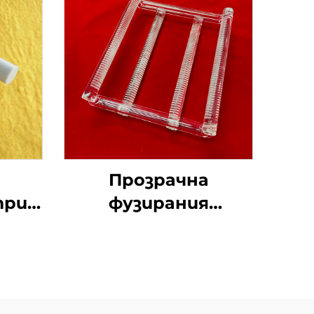
Прозрачна
трид
фузирания
кварцова стъклена
ност
лодка по поръчка за
 в
слънчева енергия
 и