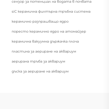
сензор за потенциал на водата в почвата
siC керамична филтърна тръбна система
керамично разпрашващо ядро
поресто керамично ядро на атомайзер
керамична вакуумна държачка плоча
пластина за аериране на аквариум
аерирана тръба за аквариум
дъска за аериране на аквариум