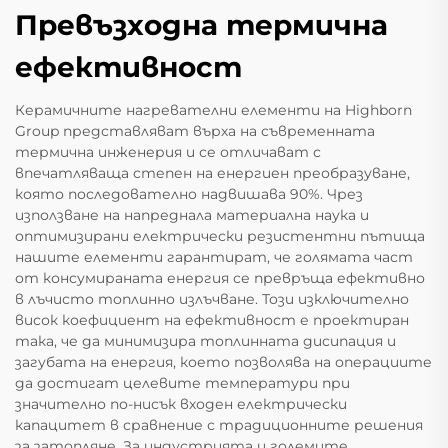
Превъзходна термична
ефективност
Керамичните нагревателни елементи на Highborn
Group представляват върха на съвременната
термична инженерия и се отличават с
впечатляваща степен на енергиен преобразуване,
която последователно надвишава 90%. Чрез
използване на напреднала материална наука и
оптимизирани електрически резистентни пътища
нашите елементи гарантират, че голямата част
от консумираната енергия се превръща ефективно
в лъчисто топлинно излъчване. Този изключително
висок коефициент на ефективност е проектиран
така, че да минимизира топлинната дисипация и
загубата на енергия, което позволява на операциите
да достигат целевите температури при
значително по-нисък входен електрически
капацитет в сравнение с традиционните решения
за затопляне. За индустрията и големите