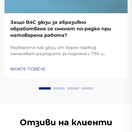
Защо B4C дюзи за абразивно
обработване се сменят по-рядко при
натоварена работа?
Разберете как дюзи от борен карбид
намаляват разходите за подмяна с 73% и
служат до 5 пъти по-дълго в сравнение с тези
от волфрамов карбид. Максимизирайте
ВИЖТЕ ПОВЕЧЕ
времето на работа и намалете общите
разходи. Научете повече.
Отзиви на клиенти