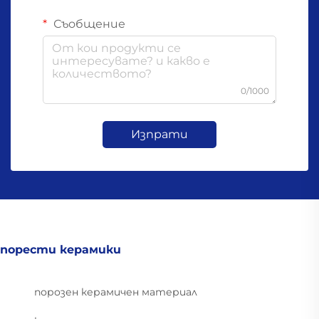
Съобщение
0/1000
Изпрати
порести керамики
порозен керамичен материал