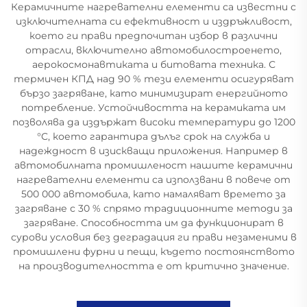
Керамичните нагревателни елементи са известни с
изключителната си ефективност и издръжливост,
което ги прави предпочитан избор в различни
отрасли, включително автомобилостроенето,
аерокосмонавтиката и битовата техника. С
термичен КПД над 90 % тези елементи осигуряват
бързо загряване, като минимизират енергийното
потребление. Устойчивостта на керамиката им
позволява да издържат високи температури до 1200
°C, което гарантира дълъг срок на служба и
надеждност в изискващи приложения. Например в
автомобилната промишленост нашите керамични
нагревателни елементи са използвани в повече от
500 000 автомобила, като намаляват времето за
загряване с 30 % спрямо традиционните методи за
загряване. Способността им да функционират в
сурови условия без деградация ги прави незаменими в
промишлени фурни и пещи, където постоянството
на производителността е от критично значение.