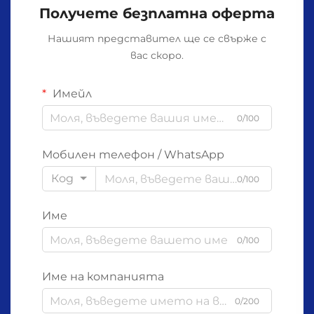
Получете безплатна оферта
Нашият представител ще се свърже с
вас скоро.
Имейл
0/100
Мобилен телефон / WhatsApp
Код
0/100
Име
0/100
Име на компанията
0/200