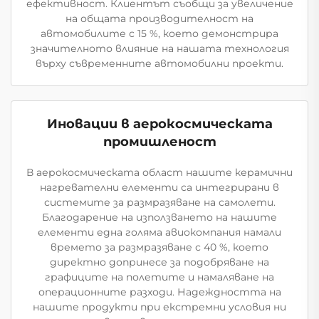
ефективност. Клиентът съобщи за увеличение
на общата производителност на
автомобилите с 15 %, което демонстрира
значителното влияние на нашата технология
върху съвременните автомобилни проекти.
Иновации в аерокосмическата
промишленост
В аерокосмическата област нашите керамични
нагревателни елементи са интегрирани в
системите за размразяване на самолети.
Благодарение на използването на нашите
елементи една голяма авиокомпания намали
времето за размразяване с 40 %, което
директно допринесе за подобряване на
графиците на полетите и намаляване на
операционните разходи. Надеждността на
нашите продукти при екстремни условия ни