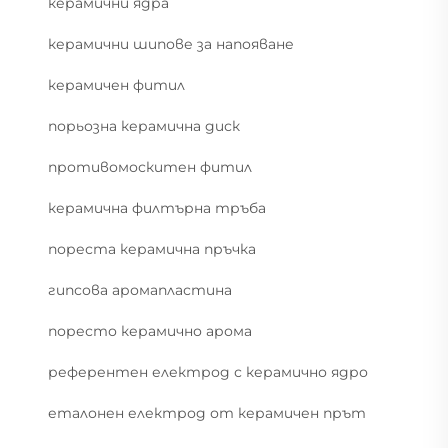
керамични ядра
керамични шипове за напояване
керамичен фитил
порьозна керамична диск
противомоскитен фитил
керамична филтърна тръба
пореста керамична пръчка
гипсова аромапластина
поресто керамично арома
референтен електрод с керамично ядро
еталонен електрод от керамичен прът