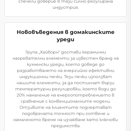
спечели доверие в тази силно регулирана
индустрия.
Нововъведения в домакинските
уреди
Група „Хайборн“ достави керамични
нагревателни елементи за известен бранд на
кухненски уреди, което доведе до
разработването на енергийно ефективни
индукционни печки. Тези печки използват
нашите елементи, за да постигнат бързи
температурни регулировки, което води до
20% намаление на енергопотреблението в
сравнение с конвенционалните модели.
Отзивите на клиентите подчертават
подобрената точност при готвене и
намаленото време на изчакване като ключови
предимства.