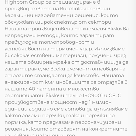
Highborn Group се специализираме в
производството на висококачествени
керамични нагревателни решения, които
обслужват широк спектър от сектори.
Нашата производствена технология включва
напреднали методи, които гарантират
превъзходна топлопроводност и
устойчивост на термичен удар. Използваме
висококачествени материали, получени чрез
нашата обширна мрежа от доставчици, за да
гарантираме, че всеки елемент отговаря на
строгите стандарти за качество. Нашата
ангажираност към иновациите се отразява в
нашите 40 патента и множество
сертификати, включително ISO9001 и CE. С
производствена мощност над 1 милион
единици годишно сме готови да изпълняваме
както големи поръчки, така и поръчки по
поръчка, като предлагаме персонализирани
решения, които отговарят на конкретните
изисквания на клиентите.