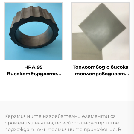
карбид и керамична
уплътнения и
дюза за
компоненти на
пясъкоструйна
помпи
машина
HRA 95
Топлоотвод с висока
Високотвърдостен
топлопроводност,
SiC керамичен ръкав,
керамична подложка
силициев карбиден
от AlN алуминиев
бушинг
нитрид, лист
Керамичните нагревателни елементи са
променили начина, по който индустриите
подхождат към термичните приложения. В