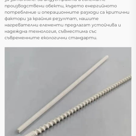
производствени обекти, където енергийното
потребление и операционните разходи са критични
фактори за крайния резултат, нашите
нагревателни елементи предлагат устойчива и
надеждна технология, съвместима със
съвременните екологични стандарти.