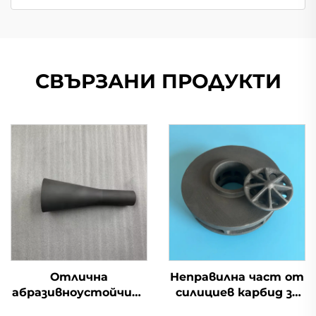
СВЪРЗАНИ ПРОДУКТИ
Отлична
Неправилна част от
абразивноустойчива
силициев карбид за
тръба от силициев
механични