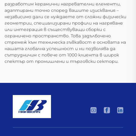
разработим керамични нагревателни елементи,
адаптирани точно според вашите изисквания –
независимо дали се нуждаете от сложни физически
геометрии, специализирани профили на нагряване
или интеграция в съществуващи сборки с
ограничено пространство. Това задълбочено
стремеж към техническа гъвкавост е основата на
нашата глобална успешност и ни позволява да
сътрудничим с повече от 1000 клиента в широк
спектър от промишлени и търговски сектори.