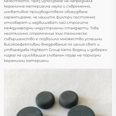
качеството. Чрез използване на напреднала
керамична материална наука и съвременно,
иновативно производствено оборудване
гарантираме, че нашите филтри постоянно
отговарят и надвишават най-строгите
международни индустриални стандарти. Това
неотклонно стремление към техническо
съвършенство е позволило множество успешни
високоефективни внедрявания по целия свят и
утвърждава Highborn Group като водещ и доверен
лидер на изискващия глобален пазар на порьозни
керамични материали.