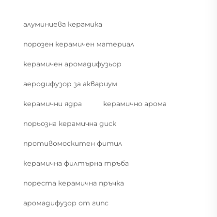
алуминиева керамика
порозен керамичен материал
керамичен аромадифузьор
аеродифузор за аквариум
керамични ядра
керамично арома
порьозна керамична диск
противомоскитен фитил
керамична филтърна тръба
пореста керамична пръчка
аромадифузор от гипс