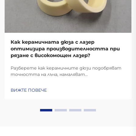
Как керамичната дюза с лазер
оптимизира производителността при
рязане с високомощен лазер?
Разберете как керамичните дюзи подобряват
точността на лъча, намаляват
простоюването с 62% и повишават
ефективността на газта при рязане с
ВИЖТЕ ПОВЕЧЕ
високомощен лазер. Вижте реални данни за
възвръщаемост на инвестициите и
информация за материалите.