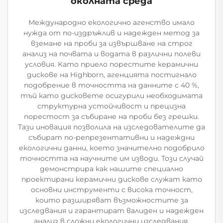
околната среда
Международно екологично агенство имало
нужда от по-издръжлив и надежден метод за
вземане на проби за извършване на строг
анализ на почвата и водата в различни полеви
условия. Като приело порестите керамични
дискове на Highborn, агенцията постигнало
подобрение в точността на данните с 40 %,
тъй като дисковете осигурили необходимата
структурна устойчивост и прецизна
порестост за събиране на проби без грешки.
Тази иновация позволила на изследователите да
събират по-репрезентативни и надеждни
екологични данни, което значително подобрило
точността на научните им изводи. Този случай
демонстрира как нашите специално
проектирани керамични дискове служат като
основни инструменти с висока точност,
които разширяват възможностите за
изследвания и гарантират валиден и надежден
анализ в сложни екологични изследвания.