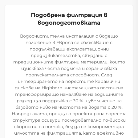
Подобрена филтрация в
водоподготовката
Водоочистителна инсталация с водещо
положение в Европа се сблъскваше с
продължаващи експлоатационни
предизвикателства, свързани с
традиционните филтърни материали, които
изискваха честа подмяна и ограничаваха
пропускателната способност. След
интегрирането на порестите керамични
дискове на Highborn инсталацията постигна
трансформиращо намаляване на годишните
разходи за поддръжка с 30 % и увеличение на
базовото ниво на чистота на водата с 20 %.
Напредналата, прецизно проектирана пореста
структура осигури последователно по-високи
скорости на потока, без да се компрометира
цялостта на филтрацията, като ефективно