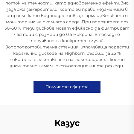
поток на течности, като едновременно ефективно
задържа замърсители, което ги прави незаменими в
отрасли като водоподготовка, фармацевтиката и
мониторинг на околната среда. При порозитет от
30–50 % тези дискове могат ефикасно да филтрират
частици с размери до 0,5 микрона. В последно
проучване на конкретен случай
водоподготовителна станция, използваща порести
керамични дискове на Highborn, съобщи за 25 %
повишена ефективност на филтрацията, което
значително намали експлоатационните разходи.
Получете оферта
Казус