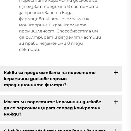
Порестите керамични дискове се
използват предимно в системите
за пречистване на вода,
фармацевтиката, екологичния
мониторинг и хранителната
промишленост. Способността им
да филтрират и разделят частици
ги прави незаменими в тези
сектори.
Какви са предимствата на порестите
керамични дискове спрямо
традиционните филтри?
Могат ли порестите керамични дискове
да се персонализират според конкретни
нужди?
С какви сертификати са одобрени вашите