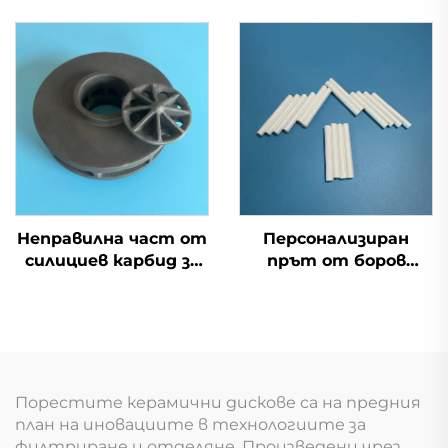
използвана в пещи за
тръба от силициев
високи
карбид и керамична
температури
дюза за
пясъкоструйна
машина
Неправилна част от
Персонализиран
силициев карбид за
прът от боров
механични
нитрид, керамичен
уплътнения и
прът от BN
компоненти на
помпи
Порестите керамични дискове са на предния
план на иновациите в технологиите за
филтриране и отделяне. Произведени чрез