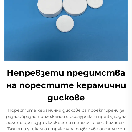
Непревзети предимства
на порестите керамични
дискове
Порестите керамични дискове са проектирани за
разнообразни приложения и осигуряват превъзходна
филтрация, издръжливост и термична стабилност.
Тяхната уникална структура позволява оптимален