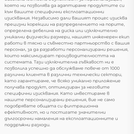
която ни позволява да адаптираме продуктите си
към вашите специфични експлоатационни
изисквания. Независимо дали вашият процес изисква
прецизни корекции на разпределението на порите,
определена дебелина на диска или изключително
уникални физически размери, нашият инженерен екип
работи в тясно и съвместно партньорство с вашия
персонал, за да разработи персонализирани решения,
които максимизират производителността на
системата. Тази изключителна гъвкавост ни е
позволила успешно да обслужваме повече от 1000
различни клиента в различни технически сектори,
като гарантираме, че всяко уникално приложение
получава продукт, оптимизиран за неговите
специфични изисквания. Като инвестираме в
нашите персонализирани решения, вие не само
подобрявате общата си филтрационна
ефективност, но и постигате значителни
дългосрочни намаления на експлоатационните и
поддръжни разходи.