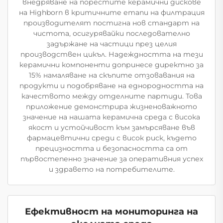
внедряване на порестите керамични дискове
на Highborn в критичните етапи на филтрация
производителят постигна нов стандарт на
чистота, осигурявайки последователно
задържане на частици през целия
производствен цикъл. Надеждността на тези
керамични компоненти допринесе директно за
15% намаляване на скъпите отзовавания на
продукти и подобряване на еднородността на
качеството между отделните партиди. Това
приложение демонстрира жизненоважното
значение на нашата керамична среда с висока
якост и устойчивост към замърсяване във
фармацевтични среди с висок риск, където
прецизността и безопасността са от
първостепенно значение за оперативния успех
и здравето на потребителите.
Ефективност на мониторинга на