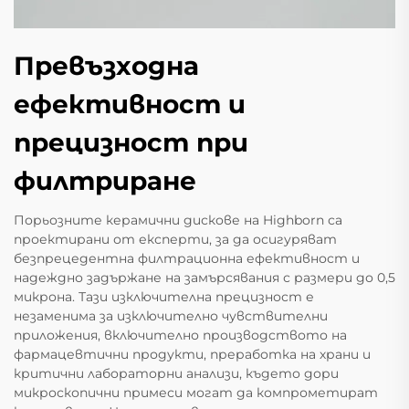
Превъзходна
ефективност и
прецизност при
филтриране
Порьозните керамични дискове на Highborn са
проектирани от експерти, за да осигуряват
безпрецедентна филтрационна ефективност и
надеждно задържане на замърсявания с размери до 0,5
микрона. Тази изключителна прецизност е
незаменима за изключително чувствителни
приложения, включително производството на
фармацевтични продукти, преработка на храни и
критични лабораторни анализи, където дори
микроскопични примеси могат да компрометират