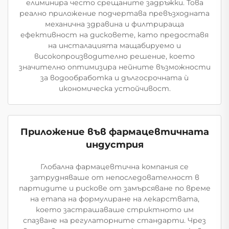
елиминира често срещаните задръжки. Това
реално приложение подчертава превъзходната
механична здравина и филтрираща
ефективност на дисковете, като предоставя
на инсталацията мащабируемо и
високопроизводително решение, което
значително оптимизира нейните възможности
за водообработка и дългосрочната ѝ
икономическа устойчивост.
Приложение във фармацевтичната
индустрия
Глобална фармацевтична компания се
затрудняваше от непоследователност в
партидите и рискове от замърсяване по време
на етапа на формулиране на лекарствата,
което застрашаваше стриктното им
спазване на регулаторните стандарти. Чрез