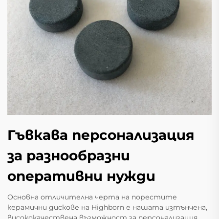
Гъвкава персонализация
за разнообразни
оперативни нужди
Основна отличителна черта на порестите
керамични дискове на Highborn е нашата изтънчена,
висококачествена възможност за персонализация,