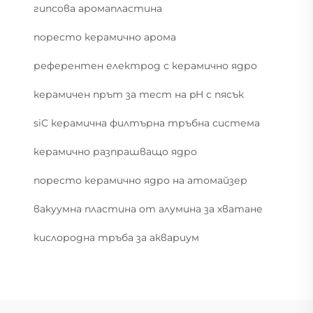
гипсова аромапластина
поресто керамично арома
референтен електрод с керамично ядро
керамичен прът за тест на pH с пясък
siC керамична филтърна тръбна система
керамично разпрашващо ядро
поресто керамично ядро на атомайзер
вакуумна пластина от алумина за хватане
кислородна тръба за аквариум