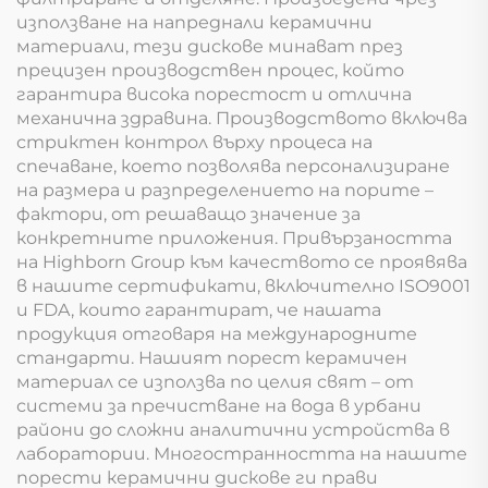
използване на напреднали керамични
материали, тези дискове минават през
прецизен производствен процес, който
гарантира висока порестост и отлична
механична здравина. Производството включва
стриктен контрол върху процеса на
спечаване, което позволява персонализиране
на размера и разпределението на порите –
фактори, от решаващо значение за
конкретните приложения. Привързаността
на Highborn Group към качеството се проявява
в нашите сертификати, включително ISO9001
и FDA, които гарантират, че нашата
продукция отговаря на международните
стандарти. Нашият порест керамичен
материал се използва по целия свят – от
системи за пречистване на вода в урбани
райони до сложни аналитични устройства в
лаборатории. Многостранността на нашите
порести керамични дискове ги прави