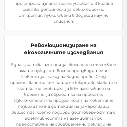
при строги изпитателни условия и в крайна
сметка допринесли за революционни
открития, публикувани в водещи научни
списания.
Революционизиране на
екологичните изследвания
Една азиатска агенция за екологично тестване
имаше нужда от високопроизводителни
кювети за анализ на водни проби. След
преминаването към нашите кварцови кюветни
клетки те съобщиха за 50% намаляване на
времето за обработка на пробите.
Изключителната прозрачност на кюветите
позволи точна детекция на замърсяващи
вещества, което подобри достоверността и
ефективността на агенцията при
предоставяне на своевременни доклади на