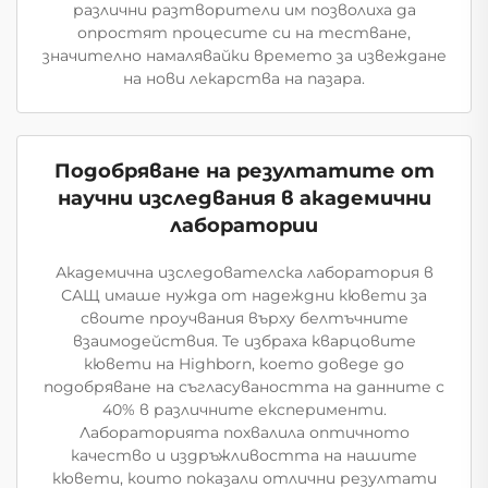
различни разтворители им позволиха да
опростят процесите си на тестване,
значително намалявайки времето за извеждане
на нови лекарства на пазара.
Подобряване на резултатите от
научни изследвания в академични
лаборатории
Академична изследователска лаборатория в
САЩ имаше нужда от надеждни кювети за
своите проучвания върху белтъчните
взаимодействия. Те избраха кварцовите
кювети на Highborn, което доведе до
подобряване на съгласуваността на данните с
40% в различните експерименти.
Лабораторията похвалила оптичното
качество и издръжливостта на нашите
кювети, които показали отлични резултати