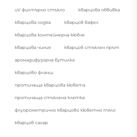
uV филтърно стъкло
кварцова обвивка
кварцова лодка
кварцов вафел
кварцова контейнерна кюбче
кварцова чиния
кварцов стъклен прът
аромадифузорна бутилка
кварцово фланш
протичаща кварцова кювета
протичаща стъклена клетка
флуорометрично кварцово кюветно тяло
кварцов сагар