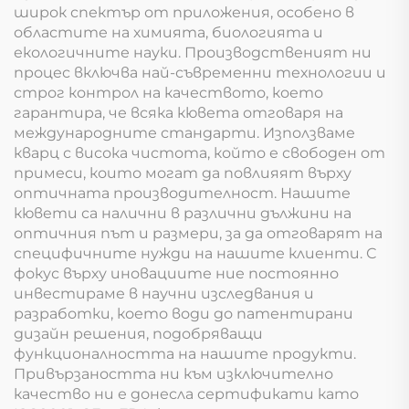
широк спектър от приложения, особено в
областите на химията, биологията и
екологичните науки. Производственият ни
процес включва най-съвременни технологии и
строг контрол на качеството, което
гарантира, че всяка кювета отговаря на
международните стандарти. Използваме
кварц с висока чистота, който е свободен от
примеси, които могат да повлияят върху
оптичната производителност. Нашите
кювети са налични в различни дължини на
оптичния път и размери, за да отговарят на
специфичните нужди на нашите клиенти. С
фокус върху иновациите ние постоянно
инвестираме в научни изследвания и
разработки, което води до патентирани
дизайн решения, подобряващи
функционалността на нашите продукти.
Привързаността ни към изключително
качество ни е донесла сертификати като