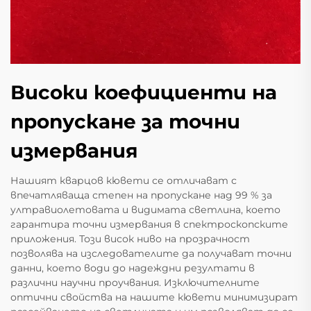
Високи коефициенти на
пропускане за точни
измервания
Нашият кварцов кювети се отличават с
впечатляваща степен на пропускане над 99 % за
ултравиолетовата и видимата светлина, което
гарантира точни измервания в спектроскопските
приложения. Този висок ниво на прозрачност
позволява на изследователите да получават точни
данни, което води до надеждни резултати в
различни научни проучвания. Изключителните
оптични свойства на нашите кювети минимизират