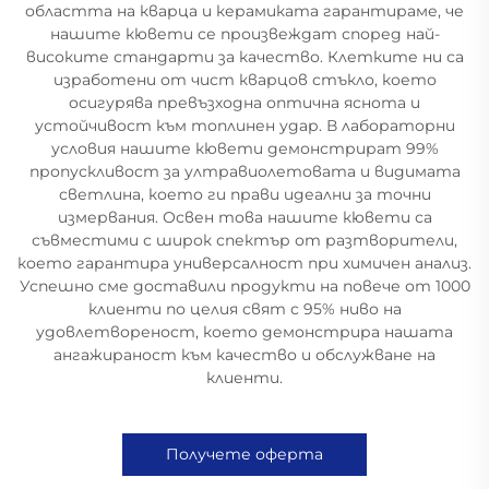
областта на кварца и керамиката гарантираме, че
нашите кювети се произвеждат според най-
високите стандарти за качество. Клетките ни са
изработени от чист кварцов стъкло, което
осигурява превъзходна оптична яснота и
устойчивост към топлинен удар. В лабораторни
условия нашите кювети демонстрират 99%
пропускливост за ултравиолетовата и видимата
светлина, което ги прави идеални за точни
измервания. Освен това нашите кювети са
съвместими с широк спектър от разтворители,
което гарантира универсалност при химичен анализ.
Успешно сме доставили продукти на повече от 1000
клиенти по целия свят с 95% ниво на
удовлетвореност, което демонстрира нашата
ангажираност към качество и обслужване на
клиенти.
Получете оферта