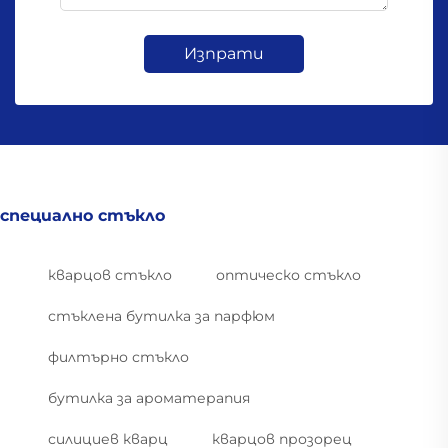
Изпрати
специално стъкло
кварцов стъкло
оптическо стъкло
стъклена бутилка за парфюм
филтърно стъкло
бутилка за ароматерапия
силициев кварц
кварцов прозорец