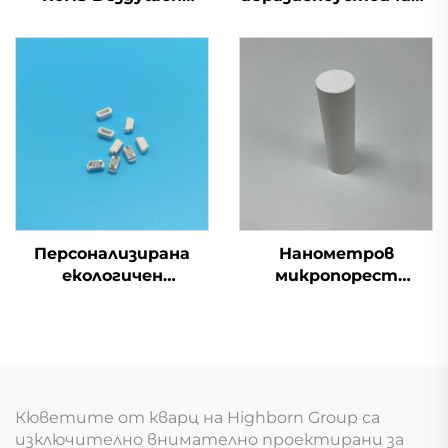
озонов генератор
тръба от силициев
модул 220V 60g
карбид и керамична
кварцова тръба
дюза за
пясъкоструйна
машина
Персонализирана
Нанометров
екологичен
микропорест
материал, пореста
микрочаст от
керамична
алумина Al2O3
овлажняваща/
керамичен прът
изпарителна ядрена
част за
разпръскване
Кюветите от кварц на Highborn Group са
изключително внимателно проектирани за