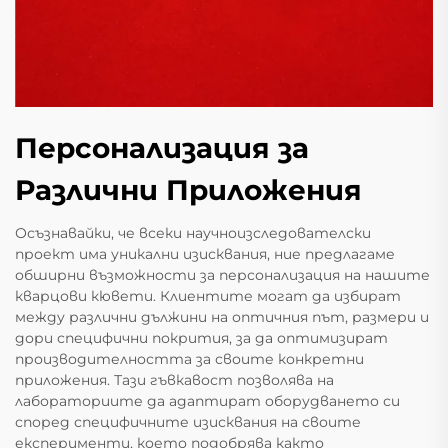
Персонализация за
Различни Приложения
Осъзнавайки, че всеки научноизследователски
проект има уникални изисквания, ние предлагаме
обширни възможности за персонализация на нашите
кварцови кювети. Клиентите могат да избират
между различни дължини на оптичния път, размери и
дори специфични покрития, за да оптимизират
производителността за своите конкретни
приложения. Тази гъвкавост позволява на
лабораториите да адаптират оборудването си
според специфичните изисквания на своите
експерименти, което подобрява както