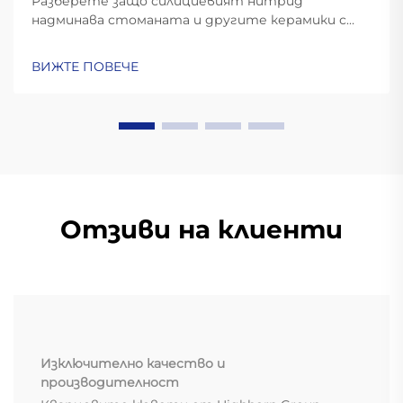
Разберете защо силициевият нитрид
надминава стоманата и другите керамики с
твърдост 6–8 MPa√m, стабилност при 1000°C и
с 60% по-ниско центробежно напрежение.
ВИЖТЕ ПОВЕЧЕ
Идеални за аерокосмическа промишленост, ЕП и
високоскоростни машини. Научете повече.
Отзиви на клиенти
Изключително качество и
производителност