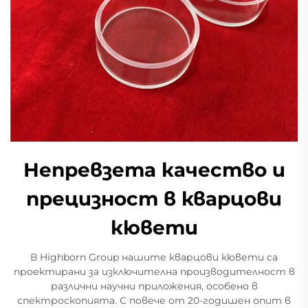
Непревзета качество и
прецизност в кварцови
кювети
В Highborn Group нашите кварцови кювети са
проектирани за изключителна производителност в
различни научни приложения, особено в
спектроскопията. С повече от 20-годишен опит в