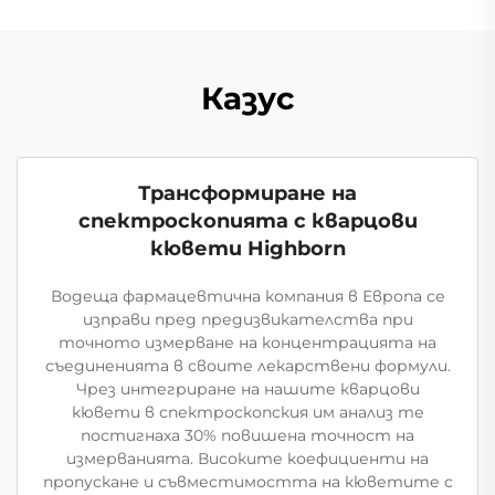
Казус
Трансформиране на
спектроскопията с кварцови
кювети Highborn
Водеща фармацевтична компания в Европа се
изправи пред предизвикателства при
точното измерване на концентрацията на
съединенията в своите лекарствени формули.
Чрез интегриране на нашите кварцови
кювети в спектроскопския им анализ те
постигнаха 30% повишена точност на
измерванията. Високите коефициенти на
пропускане и съвместимостта на кюветите с