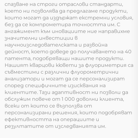
спазване на строги отраслови стандарти,
което ни позволява да предлагаме продукти,
които могат да издържат екстремни условия,
без да се компрометира точността им. С
ангажимент към иновациите ние направихме
значителни инвестиции в
научноизследователската и развойна
дейност, което доведе до получаването на 40
патента, подобряващи нашите продукти.
Нашият кварцови кювети за флуориметрия са
съвместими с различни флуорометрични
анализатори и могат да се персонализират
според специфичните изисквания на
клиентите. Тази адаптивност ни позволи да
обслужим повече от 1 000 доволни клиента,
всеки от които се възползва от
персонализирани решения, които подобряват
ефективността на операциите и
резултатите от изследванията им.