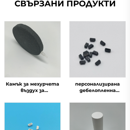
СВЪРЗАНИ ПРОДУКТИ
Камък за мехурчета
персонализирана
въздух за
дебелопленна
филтриране и
печатна платка S-
обогатяване с
ядро, пореста
кислород в рибни
керамична
ферми и аквариуми
овлажняваща глава