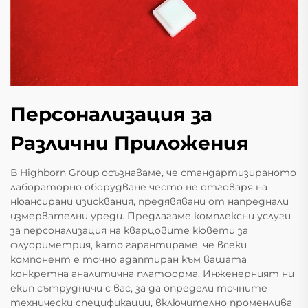
Персонализация за
Различни Приложения
В Highborn Group осъзнаваме, че стандартизираното
лабораторно оборудване често не отговаря на
нюансирани изисквания, предявявани от напреднали
измервателни уреди. Предлагаме комплексни услуги
за персонализация на кварцовите кювети за
флуориметрия, като гарантираме, че всеки
компонент е точно адаптиран към вашата
конкретна аналитична платформа. Инженерният ни
екип сътрудничи с вас, за да определи точните
технически спецификации, включително променлива