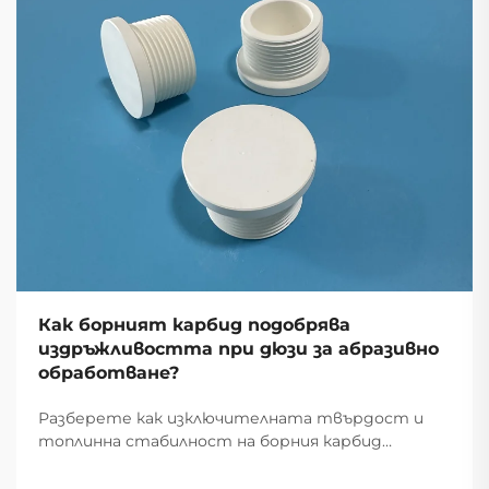
Как борният карбид подобрява
издръжливостта при дюзи за абразивно
обработване?
Разберете как изключителната твърдост и
топлинна стабилност на борния карбид
осигуряват 5 пъти по-дълъг живот спрямо
стоманата и 62% по-ниски експлоатационни