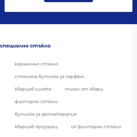
специално стъкло
керамично стъкло
стъклена бутилка за парфюм
кварцов cuvette
тигел от кварц
филтърно стъкло
бутилка за ароматерапия
кварцов прозорец
uV филтърно стъкло