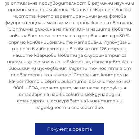
за оптимална производителност в различни научни и
промишлени приложения. Нашият кварц е с висока
чистота, което гарантира минимална фонова
флуоресценция и максимално пропускане на светлина.
С оптична дължина на пътя 10 мм нашите кювети
повишават точността на измерванията до 30 %
спрямо конвенционалните материали. Използвани
широко в лаборатории в повече от 126 страни,
нашите кварцови кювети за флуориметрия са
идеални за екологично наблюдение, фармацевтика и
биохимични изследвания, където точността е от
първостепенно значение. Строгият контрол на
качеството и сертификатите, включително ISO
9001 и FDA, гарантират, че нашата продукция
отговаря на най-високите международни
стандарти и осигуряват на клиентите ни
надеждност и спокойствие.
Получете оферта