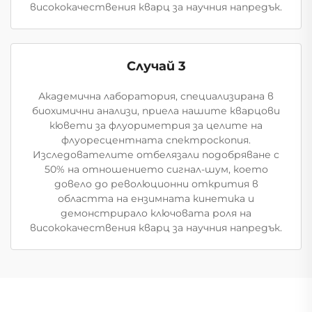
висококачествения кварц за научния напредък.
Случай 3
Академична лаборатория, специализирана в
биохимични анализи, приела нашите кварцови
кювети за флуориметрия за целите на
флуоресцентната спектроскопия.
Изследователите отбелязали подобряване с
50% на отношението сигнал-шум, което
довело до революционни открития в
областта на ензимната кинетика и
демонстрирало ключовата роля на
висококачествения кварц за научния напредък.