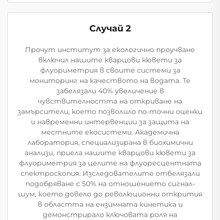
Случай 2
Прочут институт за екологично проучване
включил нашите кварцови кювети за
флуориметрия в своите системи за
мониторинг на качеството на водата. Те
забелязали 40% увеличение в
чувствителността на откриване на
замърсители, което позволило по-точни оценки
и навременни интервенции за защита на
местните екосистеми. Академична
лаборатория, специализирана в биохимични
анализи, приела нашите кварцови кювети за
флуориметрия за целите на флуоресцентната
спектроскопия. Изследователите отбелязали
подобряване с 50% на отношението сигнал-
шум, което довело до революционни открития
в областта на ензимната кинетика и
демонстрирало ключовата роля на