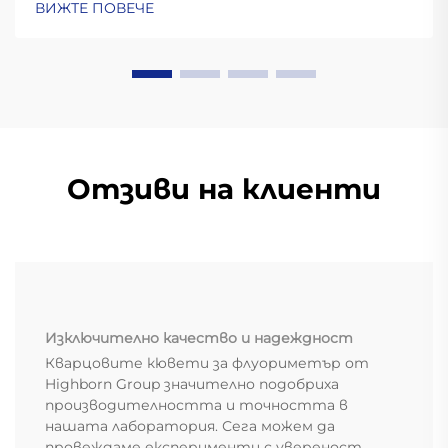
ВИЖТЕ ПОВЕЧЕ
разходи при абразивно обработване. Вижте
реални полеви данни и анализ на
възвръщаемостта на инвестициите.
Отзиви на клиенти
Изключително качество и надеждност
Кварцовите кювети за флуориметър от
Highborn Group значително подобриха
производителността и точността в
нашата лаборатория. Сега можем да
провеждаме експерименти с увереност,