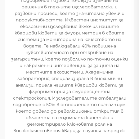
подобрение позволи по-бързо вземане на
решения в техните изследователски и
развойни процеси, което значително увеличи
продуктивността. Известен институт за
екологични изследвания включил нашите
кварцови кювети за флуориметрия в своите
системи за мониторинг на качеството на
водата. Те наблюдавали 40% повишена
чувствителност при откриване на
замърсители, което позволило по-точни оценки
и навременни интервенции за защита на
местните екосистеми. Академична
лаборатория, специализирана в биохимични
анализи, приела нашите кварцови кювети за
флуориметрия за флуоресцентна
спектроскопия. Изследователите отбелязали
подобрение с 50% в отношението сигнал-шум,
което довело до революционни открития в
областта на ензимната кинетика и
демонстрирало ключовата роля на
висококачествения кварц за научния напредък.