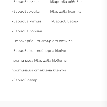
кварцова плоча
кварцова обвивка
кварцова лодка
кварцова клетка
кварцова кутия
кварцов вафел
кварцова бобина
инфрачервен филтър от стъкло
кварцова контейнерна кюбче
протичаща кварцова кювета
протичаща стъклена клетка
кварцов сагар