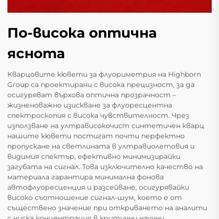
По-висока оптична
яснота
Кварцовите кювети за флуориметрия на Highborn
Group са проектирани с висока прецизност, за да
осигуряват върхова оптична прозрачност –
жизненоважно изискване за флуоресцентна
спектроскопия с висока чувствителност. Чрез
използване на ултрависокочист синтетичен кварц
нашите кювети постигат почти перфектно
пропускане на светлината в ултравиолетовия и
видимия спектър, ефективно минимизирайки
загубата на сигнал. Това изключително качество на
материала гарантира минимална фонова
автофлуоресценция и разсейване, осигурявайки
високо съотношение сигнал-шум, което е от
съществено значение при откриването на аналити
с ниска концентрация в критични научни