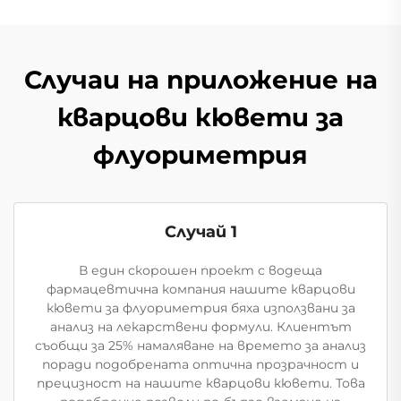
Случаи на приложение на
кварцови кювети за
флуориметрия
Случай 1
В един скорошен проект с водеща
фармацевтична компания нашите кварцови
кювети за флуориметрия бяха използвани за
анализ на лекарствени формули. Клиентът
съобщи за 25% намаляване на времето за анализ
поради подобрената оптична прозрачност и
прецизност на нашите кварцови кювети. Това