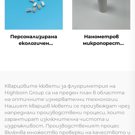
Персонализирана
Нанометров
екологичен
микропорест
материал, пореста
микрочаст от
керамична
алумина Al2O3
овлажняваща/
керамичен прът
изпарителна ядрена
част за
разпръскване
Кварцовите кювети за флуориметрия на
Highborn Group са на преден план в областта
на оптичните измервателни технологии.
Нашият кварцов кювети се произвеждат чрез
напреднали производствени процеси, които
гарантират изключителна чистота и
издръжливост. Производственият процес
включва множество проверки на качеството и