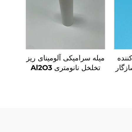
ننده
میله سرامیکی آلومینای ریز
ازگار
تخلخل نانومتری Al2O3
امیک
 پخش