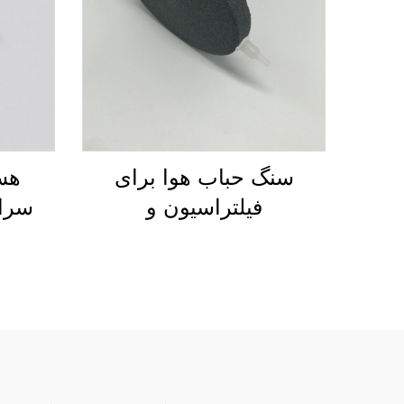
سنگ حباب هوا برای
هست
فیلتراسیون و
سرام
اکسیژن‌رسانی در
ف
آبزی‌پروری و آکواریوم