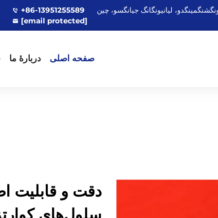
+86-13951255589
[email protected]
صفحه اصلی
دربارهٔ ما
ج
دقت و قابلیت اط
سلول‌های کوارتز