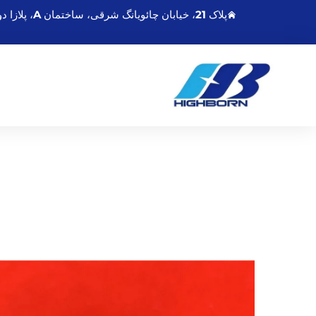
پلاک 21، خیابان چائویانگ شرقی، ساختمان A، پلازا دونگشنگمینگدو، لیانیونگانگ جیانگسو، چین