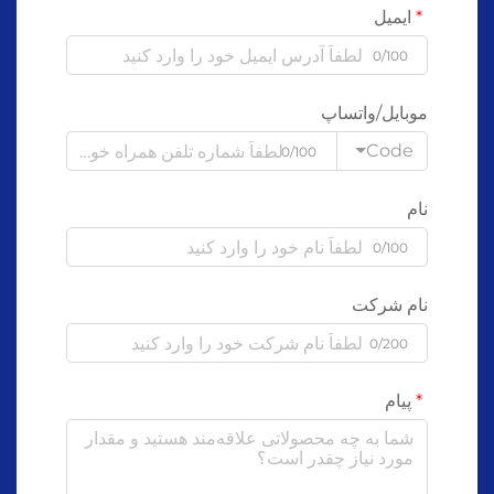
ایمیل
0/100
موبایل/واتساپ
Code
0/100
نام
0/100
نام شرکت
0/200
پیام