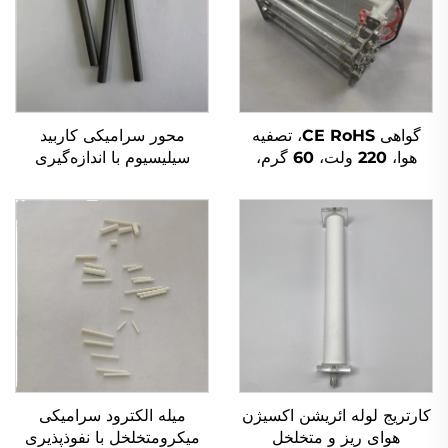
گواهی CE RoHS، تصفیه
محور سرامیکی کاربید
هوا، 220 ولت، 60 گرم،
سیلیسیوم با اندازه‌گیری
ماژول ژنراتور ازن با لوله
سفارشی میله‌های سرامیکی
کوارتزی
SiC
کارتریج لوله ائریشن اکسیژن
میله الکترود سرامیکی
هوای ریز و متخلخل
میکرومتخلخل با نفوذپذیری