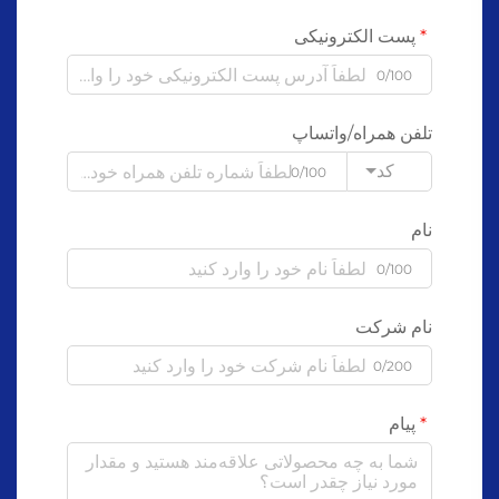
پست الکترونیکی
0/100
تلفن همراه/واتساپ
کد
0/100
نام
0/100
نام شرکت
0/200
پیام