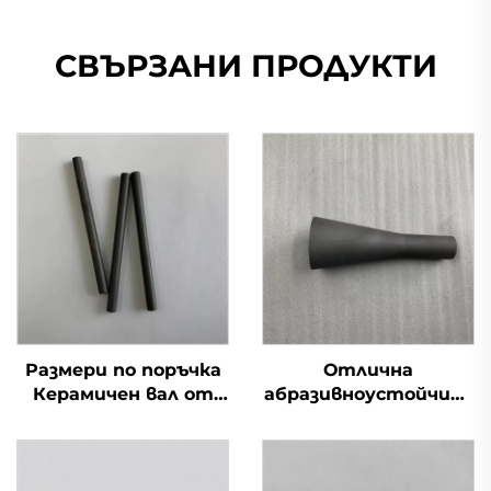
СВЪРЗАНИ ПРОДУКТИ
Размери по поръчка
Отлична
Керамичен вал от
абразивноустойчива
силициев карбид SiC
тръба от силициев
керамика Пръти
карбид и керамична
дюза за
пясъкоструйна