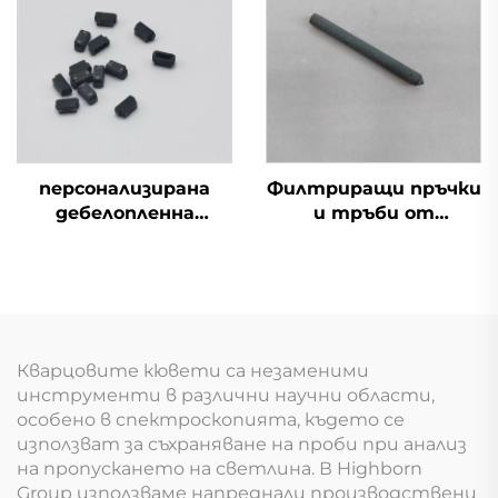
машина
персонализирана
Филтриращи пръчки
дебелопленна
и тръби от
печатна платка S-
силициев карбид с
ядро, пореста
регулируема
керамична
порьозност за
овлажняваща глава
премахване на
замърсявания от
водата
Кварцовите кювети са незаменими
инструменти в различни научни области,
особено в спектроскопията, където се
използват за съхраняване на проби при анализ
на пропускането на светлина. В Highborn
Group използваме напреднали производствени