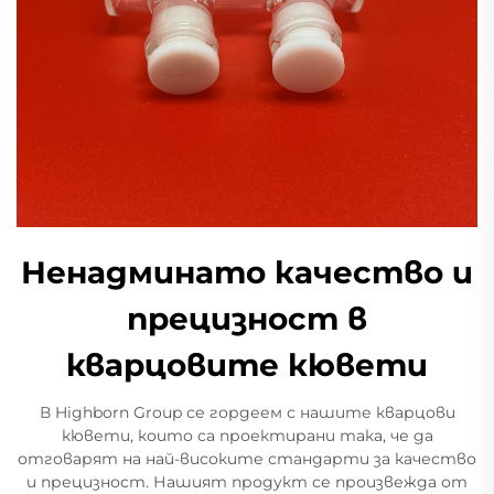
Ненадминато качество и
прецизност в
кварцовите кювети
В Highborn Group се гордеем с нашите кварцови
кювети, които са проектирани така, че да
отговарят на най-високите стандарти за качество
и прецизност. Нашият продукт се произвежда от