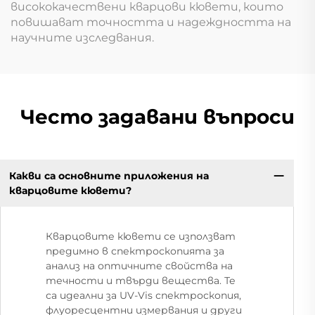
висококачествени кварцови кювети, които
повишават точността и надеждността на
научните изследвания.
Често задавани въпроси
Какви са основните приложения на
кварцовите кювети?
Кварцовите кювети се използват
предимно в спектроскопията за
анализ на оптичните свойства на
течности и твърди вещества. Те
са идеални за UV-Vis спектроскопия,
флуоресцентни измервания и други