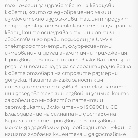
технологии за изработване на кварцови
кювети, които са едновременно леки и
изключително издръжливи. Нашият продукт
се произвежда от висококачествен фузирания
кварц, който осигурява отлични оптични
свойства и го прави подходящ за UV-Vis
спектрофотометрия, флуоресцентни
измервания и други аналитични приложения.
Производственият процес включва прецизно
рязане и полиране, за да се гарантира, че всяка
кювета отговаря на строгите размерни
допуски. Нашата ангажираност към
иновациите се отразява в непрекъснатите
ни изследователски и развойни усилия, които
са довели до множество патенти и
сертификати, включително ISO9001 и CE.
Благодарение на силната ни доставъчна
верига и петте производствени завода
можем да задоволим разнообразните нужди на
нашата глобална клиентела и да доставяме