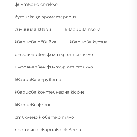
филтърно стъкло
бутилка за ароматерапия
силициев кварц
кварцова плоча
кварцова обвивка
кварцова кутия
инфрачервен филтър от стъкло
инфрачервен филтър от стъкло
кварцова епрувета
кварцова контейнерна кюбче
кварцово фланш
стъклено кюветно тяло
проточна кварцова кювета