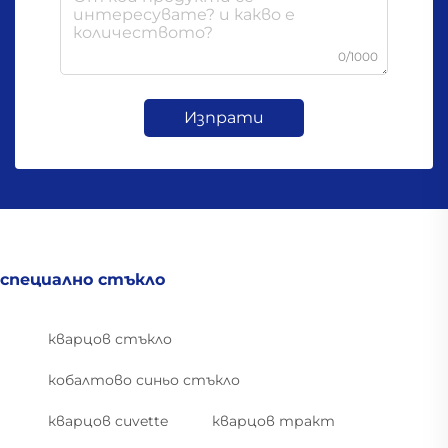
0/1000
Изпрати
специално стъкло
кварцов стъкло
кобалтово синьо стъкло
кварцов cuvette
кварцов тракт