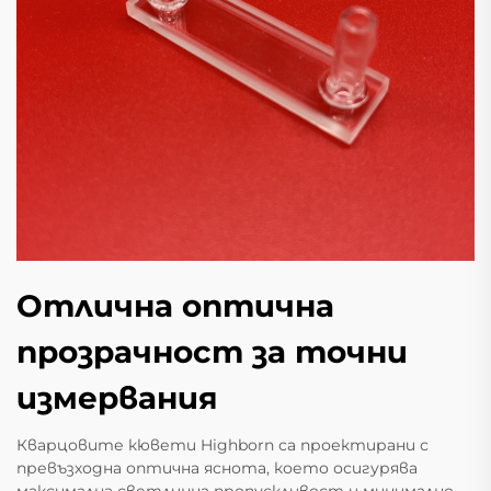
Отлична оптична
прозрачност за точни
измервания
Кварцовите кювети Highborn са проектирани с
превъзходна оптична яснота, което осигурява