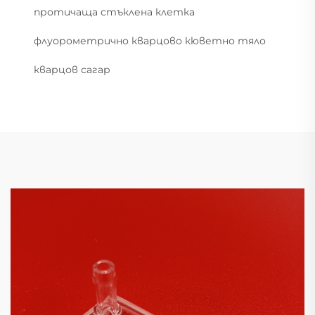
протичаща стъклена клетка
флуорометрично кварцово кюветно тяло
кварцов сагар