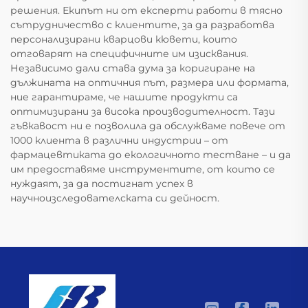
решения. Екипът ни от експерти работи в тясно
сътрудничество с клиентите, за да разработва
персонализирани кварцови кювети, които
отговарят на специфичните им изисквания.
Независимо дали става дума за коригиране на
дължината на оптичния път, размера или формата,
ние гарантираме, че нашите продукти са
оптимизирани за висока производителност. Тази
гъвкавост ни е позволила да обслужваме повече от
1000 клиента в различни индустрии – от
фармацевтиката до екологичното тестване – и да
им предоставяме инструментите, от които се
нуждаят, за да постигнат успех в
научноизследователската си дейност.