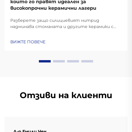
които го правят идеален за
високопрочни керамични лагери
Разберете защо силициевият нитрид
надминава стоманата и другите керамики с
твърдост 6–8 MPa√m, стабилност при 1000°C и
с 60% по-ниско центробежно напрежение.
ВИЖТЕ ПОВЕЧЕ
Идеални за аерокосмическа промишленост, ЕП и
високоскоростни машини. Научете повече.
Отзиви на клиенти
Д-р Емили Чен.