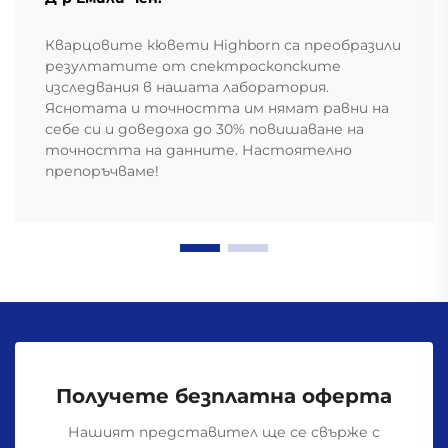
Кварцовите кювети Highborn са преобразили
резултатите от спектроскопските
изследвания в нашата лаборатория.
Яснотата и точността им нямат равни на
себе си и доведоха до 30% повишаване на
точността на данните. Настоятелно
препоръчваме!
Получете безплатна оферта
Нашият представител ще се свърже с