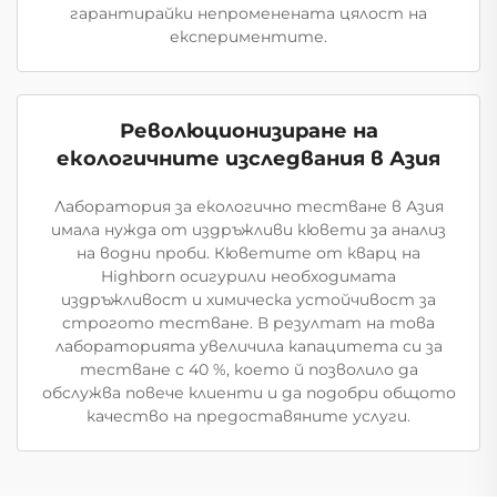
гарантирайки непроменената цялост на
експериментите.
Революционизиране на
екологичните изследвания в Азия
Лаборатория за екологично тестване в Азия
имала нужда от издръжливи кювети за анализ
на водни проби. Кюветите от кварц на
Highborn осигурили необходимата
издръжливост и химическа устойчивост за
строгото тестване. В резултат на това
лабораторията увеличила капацитета си за
тестване с 40 %, което й позволило да
обслужва повече клиенти и да подобри общото
качество на предоставяните услуги.