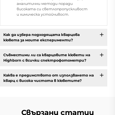
аналитични методи поради
високата си светлопропускливост
и химическа устойчивост.
Как да избера подходящата кварцова
кювета за моите експерименти?
Съвместими ли са кварцовите кювети на
Highborn с всички спектрофотометри?
Каква е предимството от използването на
кварц с висока чистота в кюветите?
Свързани статии