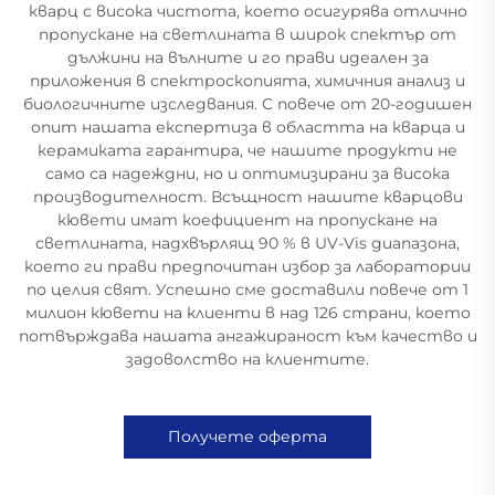
кварц с висока чистота, което осигурява отлично
пропускане на светлината в широк спектър от
дължини на вълните и го прави идеален за
приложения в спектроскопията, химичния анализ и
биологичните изследвания. С повече от 20-годишен
опит нашата експертиза в областта на кварца и
керамиката гарантира, че нашите продукти не
само са надеждни, но и оптимизирани за висока
производителност. Всъщност нашите кварцови
кювети имат коефициент на пропускане на
светлината, надхвърлящ 90 % в UV-Vis диапазона,
което ги прави предпочитан избор за лаборатории
по целия свят. Успешно сме доставили повече от 1
милион кювети на клиенти в над 126 страни, което
потвърждава нашата ангажираност към качество и
задоволство на клиентите.
Получете оферта