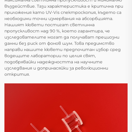
максимална светлинна пропускливост и минимално
въздействие. Тази характеристика е критична при
приложения като UV-Vis спектроскопия, където са
необходими точни измервания на абсорбцията.
Нашият кювети постигат светлинна
пропускливост над 90 %, което гарантира, че
изследователите могат да получават прециозни
данни без риск от фонов шум. Това предимство
направи нашите кювети предпочитан избор сред
водещите лаборатории по целия свят,
подобрявайки надеждността на научните
изследвания и допринасяйки за революционни
открития.