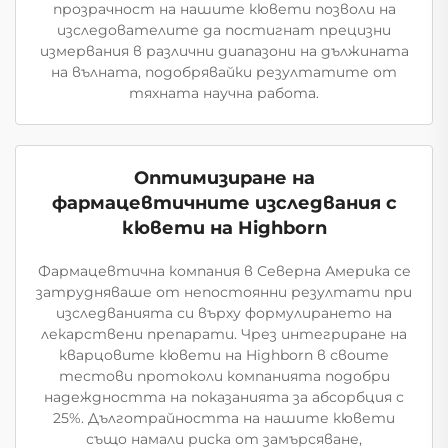
прозрачност на нашите кювети позволи на
изследователите да постигнат прецизни
измервания в различни диапазони на дължината
на вълната, подобрявайки резултатите от
тяхната научна работа.
Оптимизиране на
фармацевтичните изследвания с
кювети на Highborn
Фармацевтична компания в Северна Америка се
затрудняваше от непостоянни резултати при
изследванията си върху формулирането на
лекарствени препарати. Чрез интегриране на
кварцовите кювети на Highborn в своите
тестови протоколи компанията подобри
надеждността на показанията за абсорбция с
25%. Дълготрайността на нашите кювети
също намали риска от замърсяване,