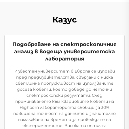
Казус
Подобряване на спектроскопичния
анализ в водеща университетска
лаборатория
Известен университет в Европа се изправи
пред предизвикателства, свързани с ниска
светлинна пропускливост на използваните
досега кювети, което доведе до неточни
спектроскопски резултати. След
преминаването към кварцовите кювети на
Highborn лабораторията съобщи за 30%
повишена точност на данните и значително
намаляване на времето за провеждане на
експериментите. Високата оптична