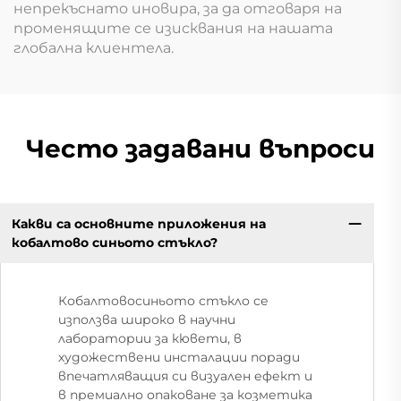
непрекъснато иновира, за да отговаря на
променящите се изисквания на нашата
глобална клиентела.
Често задавани въпроси
Какви са основните приложения на
кобалтово синьото стъкло?
Кобалтовосиньото стъкло се
използва широко в научни
лаборатории за кювети, в
художествени инсталации поради
впечатляващия си визуален ефект и
в премиално опаковане за козметика