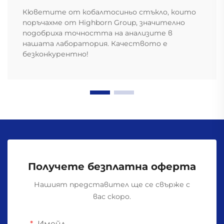
Кюветите от кобалтосиньо стъкло, които
поръчахме от Highborn Group, значително
подобриха точността на анализите в
нашата лаборатория. Качеството е
безконкурентно!
Получете безплатна оферта
Нашият представител ще се свърже с
вас скоро.
Имейл