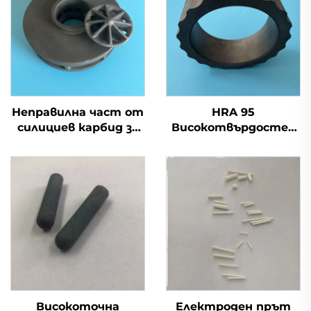
Неправилна част от
HRA 95
силициев карбид за
Високотвърдостен
механични
SiC керамичен ръкав,
уплътнения и
силициев карбиден
компоненти на
бушинг
помпи
Високоточна
Електроден прът