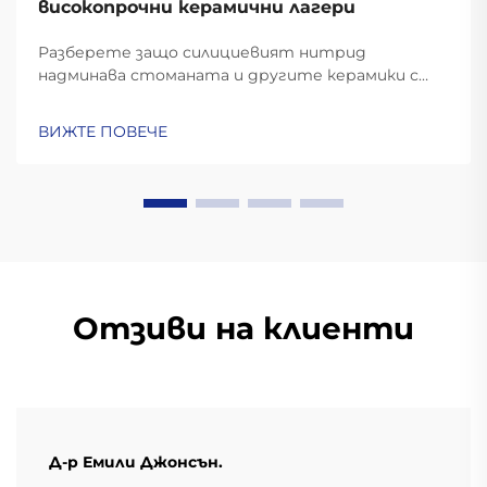
високопрочни керамични лагери
Разберете защо силициевият нитрид
надминава стоманата и другите керамики с
твърдост 6–8 MPa√m, стабилност при 1000°C и
с 60% по-ниско центробежно напрежение.
ВИЖТЕ ПОВЕЧЕ
Идеални за аерокосмическа промишленост, ЕП и
високоскоростни машини. Научете повече.
Отзиви на клиенти
Д-р Емили Джонсън.