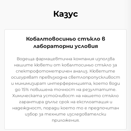
Казус
Кобалтовосиньо стъкло в
лабораторни условия
Водеща фармацевтична компания използва
нашите кювети от кобалтосиньо стъкло за
спектрофотометричен анализ. Кюветите
осигуряват превъзходна светлопропускливост
и минимизират интерференцията, което води
до 15% повишена точност на резултатите.
Химическата устойчивост на нашето стъкло
гарантира дълъг срок на експлоатация и
надеждност, поради което то е предпочитан
избор за техните изследователски
приложения.