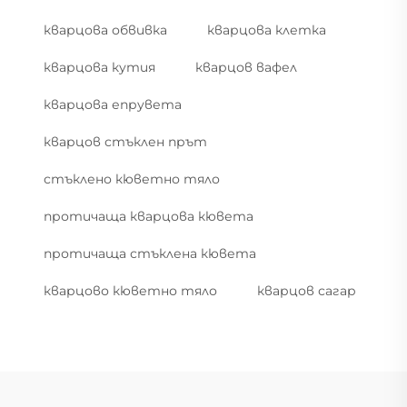
кварцова обвивка
кварцова клетка
кварцова кутия
кварцов вафел
кварцова епрувета
кварцов стъклен прът
стъклено кюветно тяло
протичаща кварцова кювета
протичаща стъклена кювета
кварцово кюветно тяло
кварцов сагар