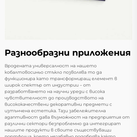
Разнообразни приложения
Вродената универсалност на нашето
кобалтовосиньо стъкло позволява то да
функционира като трансформиращ елемент в
широк спектър от индустрии – от
разработването на научни уреди с висока
чувствителност до производството на
висококачествени декоративни предмети с
изтънчена естетика. Тази забележителна
адаптивност дава възможност на предприятия от
различни сектори безпроблемно да интегрират
нашите продукти в своите съществуващи
портфолиа, което незабавно подобрява както