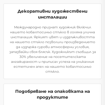
Декоративни художествени
инсталации
Международно признат художник включил
нашето кобалтосиньо стъкло в голяма улична
инсталация. Яркият цвят и издръжливостта
на нашето стъкло позволили произведението
да издържа сурови атмосферни условия,
запазвайки своя блясък. Художникът съобщил за
30% увеличение на посетителската
ангажираност и приписал успеха на уникалния
естетичен апел на нашето кобалтосиньо
стъкло.
Подобряване на опаковката на
продуктите