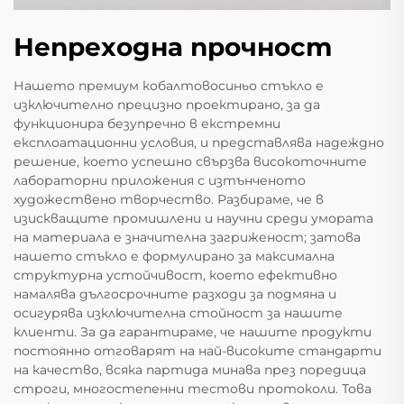
Непреходна прочност
Нашето премиум кобалтовосиньо стъкло е
изключително прецизно проектирано, за да
функционира безупречно в екстремни
експлоатационни условия, и представлява надеждно
решение, което успешно свързва високоточните
лабораторни приложения с изтънченото
художествено творчество. Разбираме, че в
изискващите промишлени и научни среди умората
на материала е значителна загриженост; затова
нашето стъкло е формулирано за максимална
структурна устойчивост, което ефективно
намалява дългосрочните разходи за подмяна и
осигурява изключителна стойност за нашите
клиенти. За да гарантираме, че нашите продукти
постоянно отговарят на най-високите стандарти
на качество, всяка партида минава през поредица
строги, многостепенни тестови протоколи. Това