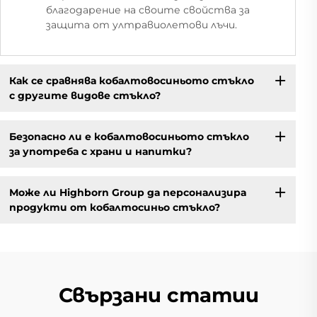
благодарение на своите свойства за
защита от ултравиолетови лъчи.
Как се сравнява кобалтовосиньото стъкло
с другите видове стъкло?
Безопасно ли е кобалтовосиньото стъкло
за употреба с храни и напитки?
Може ли Highborn Group да персонализира
продукти от кобалтосиньо стъкло?
Свързани статии