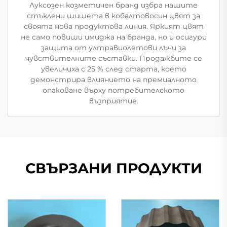
Луксозен козметичен бранд избра нашите
стъклени шишета в кобалтовосин цвят за
своята нова продуктова линия. Яркият цвят
не само повиши имиджа на бранда, но и осигури
защита от ултравиолетови лъчи за
чувствителните съставки. Продажбите се
увеличиха с 25 % след старта, което
демонстрира влиянието на премиалното
опаковане върху потребителското
възприятие.
СВЪРЗАНИ ПРОДУКТИ