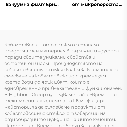
вакуумна филтърна
от микропореста
тръба от пореста
керамика с ниска
SiC керамика с
пропускливост
кръгло дъно
Кобалтовосиньото стъкло е станало
предпочитан материал в различни индустрии
поради своите уникални свойства и
естетичен шарм. Производството на
кобалтовосиньо стъкло включва внимателно
смесване на кобалтов оксид с кремнезем,
което води до ярък цвят, който е
едновременно привлекателен и функционален.
В Highborn Group използваме най-съвременни
технологии и уменията на квалифицирани
майстори, за да създаваме продукти от
кобалтовосиньо стъкло, отговарящи на
разнообразните нужди на нашите клиенти.
Петте ни съвременно оборудвани завода са