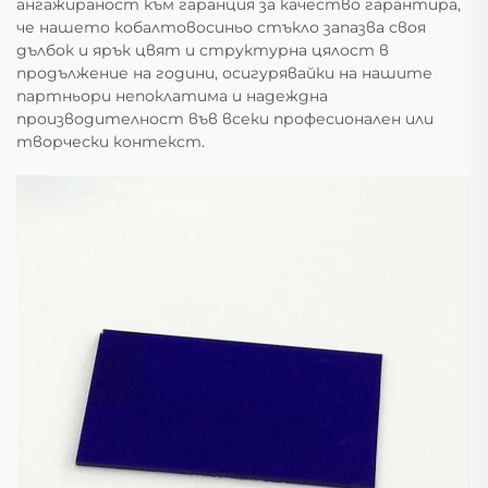
ангажираност към гаранция за качество гарантира,
че нашето кобалтовосиньо стъкло запазва своя
дълбок и ярък цвят и структурна цялост в
продължение на години, осигурявайки на нашите
партньори непоклатима и надеждна
производителност във всеки професионален или
творчески контекст.