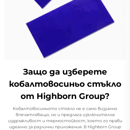
Защо да изберете
кобалтовосиньо стъкло
от Highborn Group?
Кобалтовосиньото стъкло не е само визуално
впечатляващо, но и предлага изключителна
издръжливост и термостойкост, което го прави
идеално за различни приложения. В Highborn Group