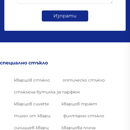
Изпрати
специално стъкло
кварцов стъкло
оптическо стъкло
стъклена бутилка за парфюм
кварцов cuvette
кварцов тракт
тигел от кварц
филтърно стъкло
силициев кварц
кварцова плоча