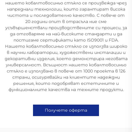
нашето кобалтовосиньо стъкло се произвежда чрез
напреднали технологии, които гарантират висока
чистота и последователно качество. С повече от
20 години опит в отрасъла ние сме
усъвършенствали производствените си процеси, за
да отговаряме на най-високите стандарти и да
постигаме сертификати като ISO9001 и FDA.
Нашето кобалтовосиньо стъкло се използва широко
в научни лаборатории, художествени инсталации и
декоративни изделия, което демонстрира неговата
универсалност. Всъщност нашето кобалтовосиньо
стъкло е използвано в повече от 1000 проекта в 126
страни, осигурявайки на клиентите надеждни
решения, които подобряват естетичните и
функционалните качества на техните продукти.
Получете оферта