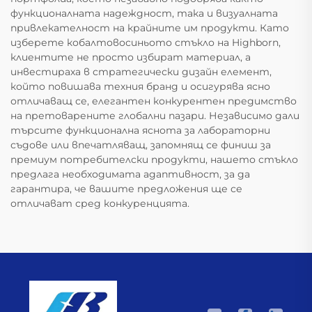
функционалната надеждност, така и визуалната
привлекателност на крайните им продукти. Като
изберете кобалтовосиньото стъкло на Highborn,
клиентите не просто избират материал, а
инвестираха в стратегически дизайн елемент,
който повишава техния бранд и осигурява ясно
отличаващ се, елегантен конкурентен предимство
на претоварените глобални пазари. Независимо дали
търсите функционална яснота за лабораторни
съдове или впечатляващ, запомнящ се финиш за
премиум потребителски продукти, нашето стъкло
предлага необходимата адаптивност, за да
гарантира, че вашите предложения ще се
отличават сред конкуренцията.