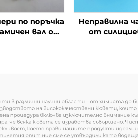
ери по поръчка
Неправилна ч
амичен вал от
от силицие
лициев карбид
карбид за
SiC керамика
механични
Пръти
уплътнения
компоненти 
помпи
и в различни научни области – от химията до б
оизводството на висококачествени кювети, коит
на процедура включва изключително внимание къ
тира, че всяка кювета се изработва съвършено. Ч
скливост, което прави нашите продукти идеални 
етилетия опит ние сме се утвърдили като водеща