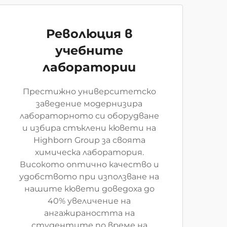
Революция в
учебните
лаборатории
Престижно университетско
заведение модернизира
лабораторното си оборудване
и избира стъклени кювети на
Highborn Group за своята
химическа лаборатория.
Високото оптично качество и
удобството при използване на
нашите кювети доведоха до
40% увеличение на
ангажираността на
студентите по време на