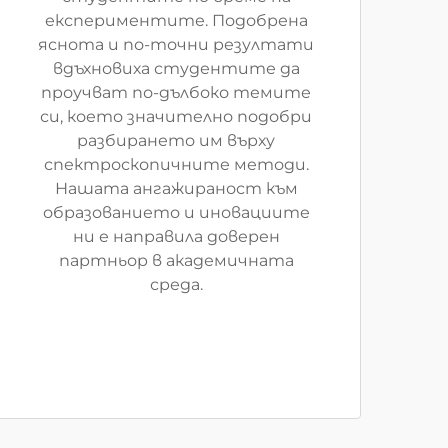
експериментите. Подобрена
яснота и по-точни резултати
вдъхновиха студентите да
проучват по-дълбоко темите
си, което значително подобри
разбирането им върху
спектроскопичните методи.
Нашата ангажираност към
образованието и иновациите
ни е направила доверен
партньор в академичната
среда.