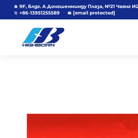
9F, Блдг. А Донгшенминду Плаза, №21 Чаянг И
+86-13951255589
[email protected]