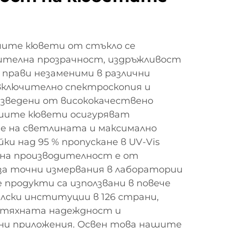
ашите кювети от стъкло се
ителна прозрачност, издръжливост
 прави незаменими в различни
включително спектроскопия и
изведени от висококачествено
ашите кювети осигуряват
е на светлината и максимално
ки над 95 % пропускане в UV-Vis
о на производителност е от
за точни измервания в лаборатории
 продукти са използвани в повече
лски институции в 126 страни,
 тяхната надеждност и
ни приложения. Освен това нашите