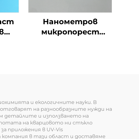
аст
Нанометров
в
микропорест
микрочаст от
алумина Al2O3
 и
керамичен прът
на
иохимията и екологичните науки. В
о отговарят на разнообразните нужди на
м детайлите и използването на
истотата на кварцовото ни стъкло
за приложения в UV-Vis
 компания в тази област и доставяме