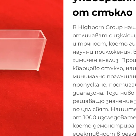
от стъкло
В Highborn Group н
отличават с изключ
и точност, което ги
научни приложения, 
химичен анализ. Про
кварцово стъкло, н
минимално поглъщан
пропускане, постигай
диапазона. Този нив
решаващо значение 
по цял свят. Нашите
от 1000 изследовате
което демонстрира
ефективност в реал