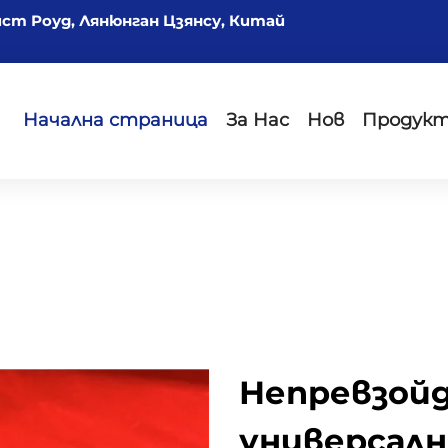
йст Роуд, Лянюнган Цзянсу, Китай
Начална страница
За Нас
Нов
Продук
Непревзой
универсал