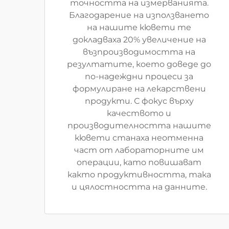
точността на измерванията.
Благодарение на използването
на нашите кювети те
докладваха 20% увеличение на
възпроизводимостта на
резултатите, което доведе до
по-надеждни процеси за
формулиране на лекарствени
продукти. С фокус върху
качеството и
производителността нашите
кювети станаха неотменна
част от лабораторните им
операции, като повишават
както продуктивността, така
и цялостността на данните.