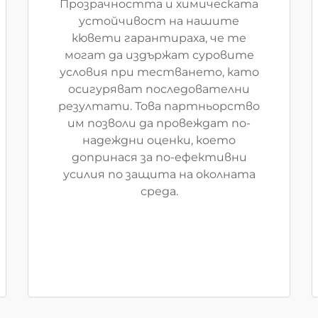
Прозрачността и химическата
устойчивост на нашите
кювети гарантираха, че те
могат да издържат суровите
условия при тестването, като
осигуряват последователни
резултати. Това партньорство
им позволи да провеждат по-
надеждни оценки, което
допринася за по-ефективни
усилия по защита на околната
среда.