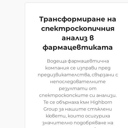
Трансформиране на
спектроскопичния
анализ в
фармацевтиката
Водеща фармацевтична
компания се изправи пред
предизвикателства, свързани с
непоследователните
резултати от
спектроскопските си анализи.
Те се обърнаха към Highborn
Group за нашите стъклени
кювети, които осигуриха
значително подобряване на