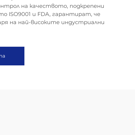
онтрол на качеството, подкрепени
о ISO9001 и FDA, гарантират, че
аря на най-високите индустриални
та