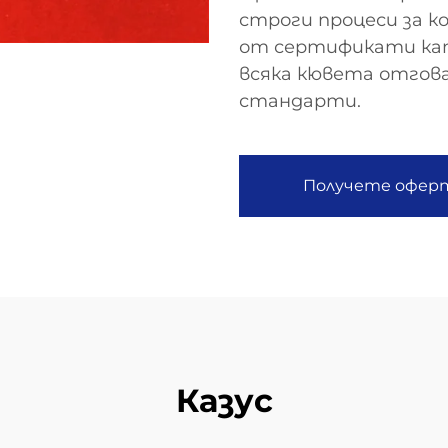
строги процеси за к
от сертификати кат
всяка кювета отгов
стандарти.
Получете офер
Казус