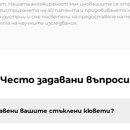
свят. Нашата ангажираност към иновациите се от
 регистрирането на 40 патента и придобиването н
индустрии и сме посветени на предоставяне на п
а на научните изследвания.
Често задавани въпроси
равени вашите стъклени кювети?