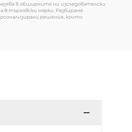
разява в обширните ни изследователски
а 8 търговски марки. Разбираме
ерсонализирани решения, които