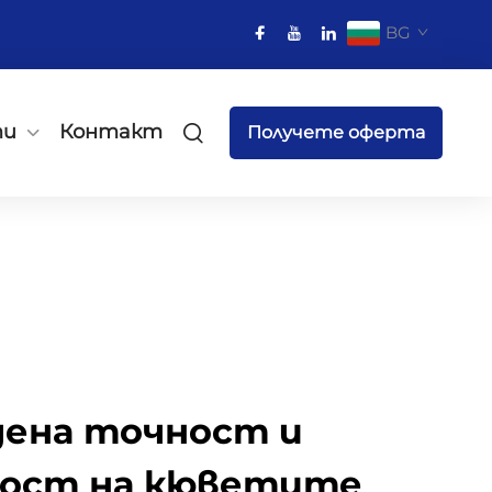
BG
ти
Контакт
Получете оферта
дена точност и
ност на кюветите