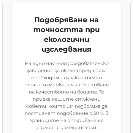
Подобряване на
точността при
екологични
изследвания
На едно научноизследователско
заведение за околна среда бяха
необходими изключително
точни измервания за тестване
на качеството на водата. Те
приеха нашите стъклени
кювети, които им позволиха да
постигнат подобрение с 30 % в
границите на откриване на
различни замърсители.