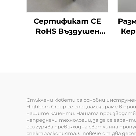
Сертификат CE
Разм
RoHS Въздушен
Кер
озонов генератор
си
модул 220V 60g
кварцова тръба
Стъклени кювети са основни инструмент
Highborn Group се специализираме в пр
нашите клиенти. Нашата производстве
напреднали технологии, за да се гаран
осигурява превъзходна светлинна пропу
спектроскопията. С повече от два дес