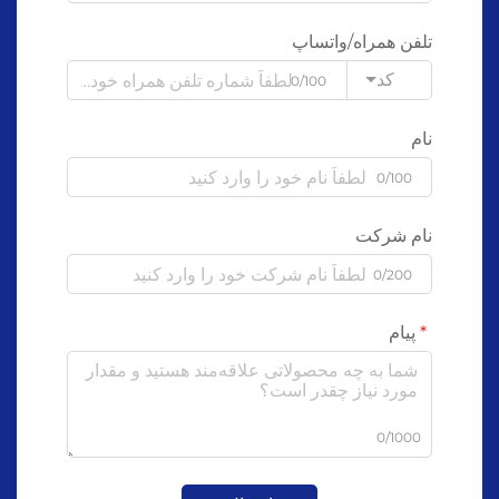
تلفن همراه/واتساپ
کد
0/100
نام
0/100
نام شرکت
0/200
پیام
0/1000