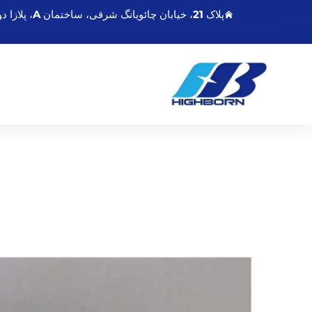
پلاک 21، خیابان چائویانگ شرقی، ساختمان A، پلازا دونگشنگمینگدو، لیانیونگانگ جیانگسو، چین