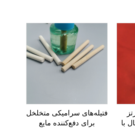
تز
فتیله‌های سرامیکی متخلخل
ل با
برای دفع‌کننده مایع
م در
الکتریکی پشه