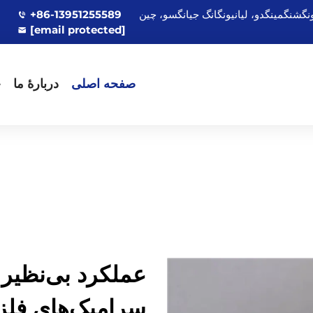
+86-13951255589
[email protected]
صفحه اصلی
دربارهٔ ما
ج
عملکرد بی‌نظیر 
سرامیک‌های فلز