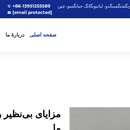
+86-13951255589
[email protected]
صفحه اصلی
دربارهٔ ما
ج
مزایای بی‌نظیر 
ما