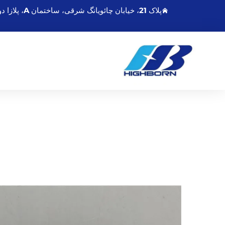
پلاک 21، خیابان چائویانگ شرقی، ساختمان A، پلازا دونگشنگمینگدو، لیانیونگانگ جیانگسو، چین