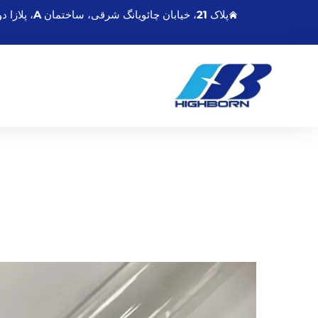
پلاک 21، خیابان چائویانگ شرقی، ساختمان A، پلازا دونگشنگمینگدو، لیانیونگانگ جیانگسو، چین