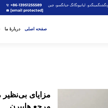
+86-13951255589
[email protected]
صفحه اصلی
دربارهٔ ما
ج
مزایای بی‌نظیر 
مرجع هایبرن