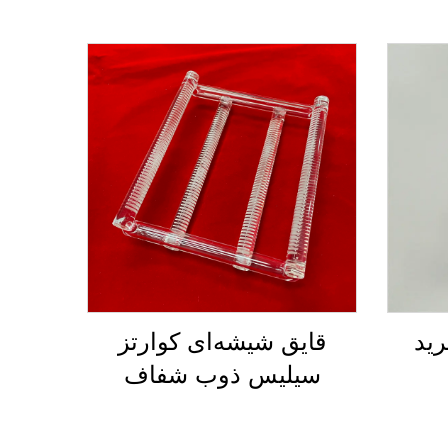
ید
قایق شیشه‌ای کوارتز
سیلیس ذوب شفاف
ی Si3N4
سفارشی انرژی خورشیدی
ی