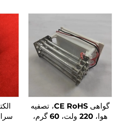
گواهی CE RoHS، تصفیه
الکت
هوا، 220 ولت، 60 گرم،
سرام
ماژول ژنراتور ازن با لوله
کوارتزی