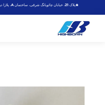
پلاک 21، خیابان چائویانگ شرقی، ساختمان A، پلازا دونگشنگمینگدو، لیانیونگانگ جیانگسو، چین