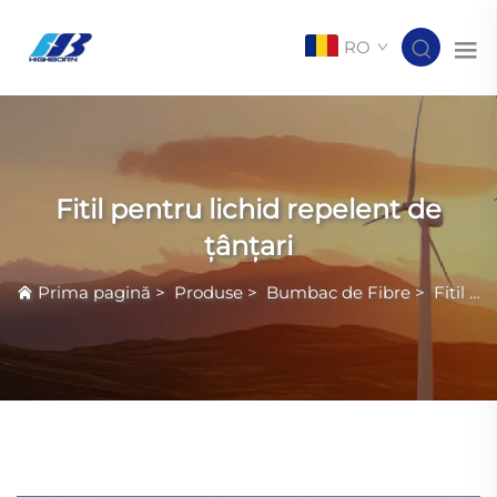
RO
Fitil pentru lichid repelent de
țânțari
Prima pagină
>
Produse
>
Bumbac de Fibre
>
Fitil pentru lichid repelent de țânțari