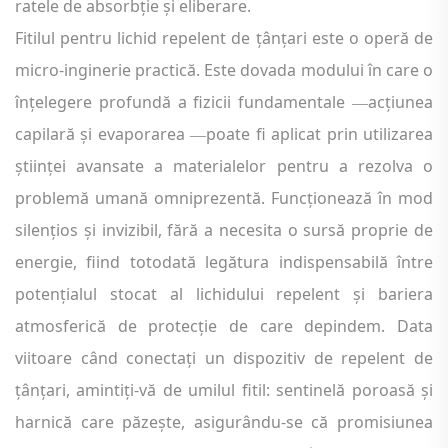
ratele de absorbție și eliberare.
Fitilul pentru lichid repelent de țânțari este o operă de
micro-inginerie practică. Este dovada modului în care o
înțelegere profundă a fizicii fundamentale
acțiunea
—
capilară și evaporarea
poate fi aplicat prin utilizarea
—
științei avansate a materialelor pentru a rezolva o
problemă umană omniprezentă. Funcționează în mod
silențios și invizibil, fără a necesita o sursă proprie de
energie, fiind totodată legătura indispensabilă între
potențialul stocat al lichidului repelent și bariera
atmosferică de protecție de care depindem. Data
viitoare când conectați un dispozitiv de repelent de
țânțari, amintiți-vă de umilul fitil: sentinelă poroasă și
harnică care păzește, asigurându-se că promisiunea