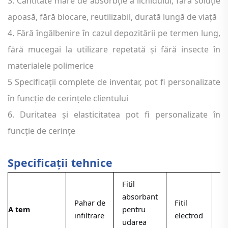
3. Cantitate mare de absorbție a lichidului, fără soluție
apoasă, fără blocare, reutilizabil, durată lungă de viață
4. Fără îngălbenire în cazul depozitării pe termen lung,
fără mucegai la utilizare repetată și fără insecte în
materialele polimerice
5 Specificații complete de inventar, pot fi personalizate
în funcție de cerințele clientului
6. Duritatea și elasticitatea pot fi personalizate în
funcție de cerințe
Specificații tehnice
Fitil
absorbant
Pahar de
Fitil
Fit
A
tem
pentru
infiltrare
electrod
c
udarea