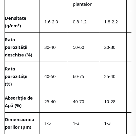
plantelor
Densitate
1.6-2.0
0.8-1.2
1.8-2.2
0.
(g/cm³)
Rata
porozității
30-40
50-60
20-30
40
deschise (%)
Rata
porozității
40-50
60-75
25-40
60
(%)
Absorbție de
25-40
40-70
10-28
40
Apă (%)
Dimensiunea
1-5
1-3
1-3
1-
porilor (μm)