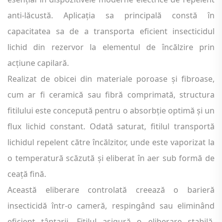
anti-lăcustă. Aplicația sa principală constă în
capacitatea sa de a transporta eficient insecticidul
lichid din rezervor la elementul de încălzire prin
acțiune capilară.
Realizat de obicei din materiale poroase și fibroase,
cum ar fi ceramică sau fibră comprimată, structura
fitilului este concepută pentru o absorbție optimă și un
flux lichid constant. Odată saturat, fitilul transportă
lichidul repelent către încălzitor, unde este vaporizat la
o temperatură scăzută și eliberat în aer sub formă de
ceață fină.
Această eliberare controlată creează o barieră
insecticidă într-o cameră, respingând sau eliminând
eficient țânțarii. Fitilul asigură o eliberare stabilă,