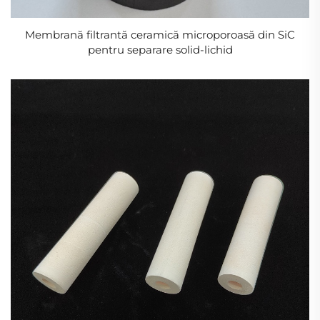
Membrană filtrantă ceramică microporoasă din SiC
pentru separare solid-lichid