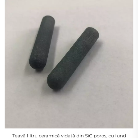
Țeavă filtru ceramică vidată din SiC poros, cu fund