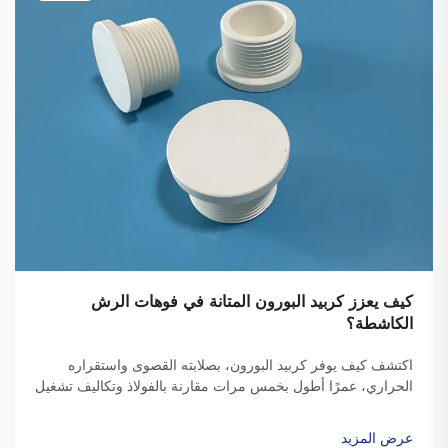
كيف يعزز كربيد البورون المتانة في فوهات الرش
الكاشطة؟
اكتشف كيف يوفر كربيد البورون، بصلابته القصوى واستقراره
الحراري، عمرًا أطول بخمس مرات مقارنة بالفولاذ وتكاليف تشغيل
أقل بنسبة 62٪ في عمليات الرش الكاشطة. شاهد بيانات ميدانية
حقيقية ورؤى حول العائد على الاستثمار.
عرض المزيد