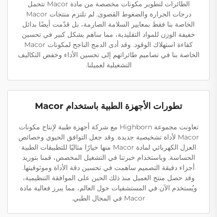
الطائرات لتطوير مكونات مخصصة من مادة Macor تتحمل
درجات الحرارة والضغوط القصوى. لم تلتزم منتجات Macor
الخاصة بنا فقط بمعايير السلامة الصارمة، بل قدّمت أيضًا بدائل
خفيفة الوزن للمواد التقليدية، مما ساهم بشكل كبير في تحسين
كفاءة استهلاك الوقود. وقد أدى الدمج الناجح لمكونات Macor
الخاصة بنا في تصاميم طائراتهم إلى تحسين الأداء وخفض التكاليف
التشغيلية لعميلنا.
تطورات الأجهزة الطبية باستخدام Macor
تعاونت مجموعة Highborn مع شركة أجهزة طبية لإنتاج مكونات
Macor لأداة تشخيصية جديدة. وقد جعل التوافق الحيوي وخصائص
العزل الكهربائي لمادة Macor منها خيارًا مثاليًا للتطبيقات الطبية
الحساسة. وباستخدام خبرتنا في التشغيل المخصص، قمنا بتوريد
أجزاء دقيقة التصميم ساهمت في تحسين دقة الأداة وموثوقيتها.
وقد حصل منتج العميل منذ ذلك الحين على الموافقة التنظيمية،
ويُستخدم الآن في المستشفيات حول العالم، مما يبرز فعالية مادة
Macor في المجال الطبي.