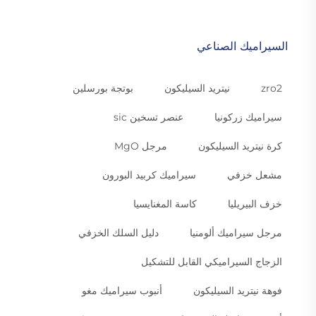
السيراميك الصناعي
zro2
نيتريد السيليكون
بوتجة بورسلين
سيراميك زركونيا
عنصر تسخين sic
كرة نيتريد السيليكون
مرجل MgO
مشعل خزفي
سيراميك كربيد البورون
خزف البيريليا
كاسة المغنايسيا
مرجل سيراميك ألومنيا
دليل السلك الخزفي
الزجاج السيراميكي القابل للتشكيل
فوهة نيتريد السيليكون
أنبوب سيراميك مغو