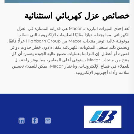
خصائص عزل كهربائي استثنائية
تُعد إحدى الميزات البارزة لـ Macor هي قدراته الممتازة في العزل
الكهربائي. مما يجعله خيارًا مثاليًا للتطبيقات الإلكترونية التي تتطلب
موثوقية عالية. توفر منتجات Macor من Highborn Group عزلًا فائقًا،
ويضمن ذلك تشغيل المكونات الكهربائية بكفاءة دون خطر حدوث دوائر
قصيرة أو أعطال. إن التزامنا بعمليات تصنيع عالية الجودة يضمن أن كل
منتج من منتجات Macor يستوفي أعلى المعايير، مما يوفر راحة بال
للعملاء في قطاع الإلكترونيات. وباختيار Macor، يمكن للعملاء تحسين
سلامة وأداء أجهزتهم الإلكترونية.