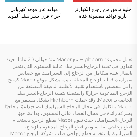
خلية تدفق من زجاج الكوارتز
مواقد غاز موقد كهربائي
بأربع نوافذ مصقولة قناة
أجزاء فرن سيراميك ألمونيا
واحدة لمراقبة البيئة
قطب الإشعال شرارة
الإشعال
تعمل مجموعة Highborn مع Macor منذ حوالي 20 عامًا، حيث
تتعاون في تقنية الزجاج-السيراميك عالية المستوى التي تتميز
بانتقال شبه متكامل من الزجاج إلى السيراميك مع خصائص
سيراميك قابلة للزجاج المختلفة، مما يشكل موقع Macor كمنتج
راقي مخصص باستخدام تقنية الأنظمة الدقيقة المصنعة من
الزجاج المدعومة حراريًا والمتصلة بتقنية الزجاج-السيراميك
الخاصة بـ Macor. وقد عملت Highborn بشكل مستمر مع
Macor بالكامل في مجال الزجاج-السيراميك لتصبح داعمًا زجاجيًا
وشركة رائدة في مجال الفضاء عالي المستوى، وداعمًا قويًا
للزجاج-السيراميك، حيث تقوم Macor بقطع الزجاج باستخدام
قطع زجاجي صلب، ويتم قطع الزجاج المدعوم بالزجاج-
السيراميك باستخدام قطع زجاجي صلب. شركة الزجاج Macor