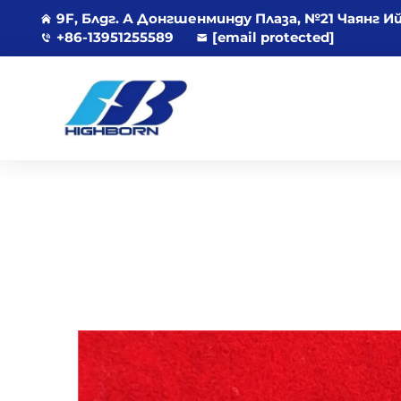
9F, Блдг. А Донгшенминду Плаза, №21 Чаянг И
+86-13951255589
[email protected]