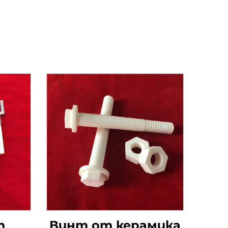
т
Винт от керамика