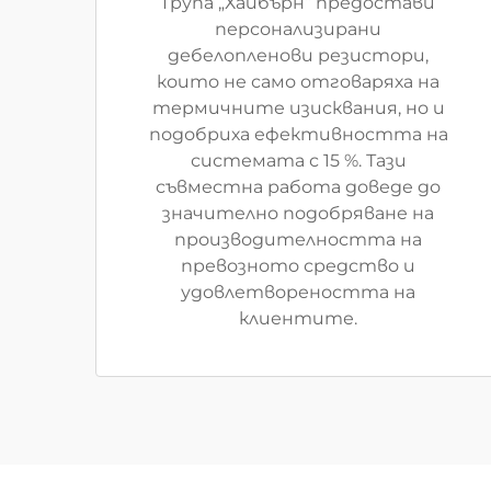
Група „Хайбърн“ предостави
персонализирани
дебелопленови резистори,
които не само отговаряха на
термичните изисквания, но и
подобриха ефективността на
системата с 15 %. Тази
съвместна работа доведе до
значително подобряване на
производителността на
превозното средство и
удовлетвореността на
клиентите.