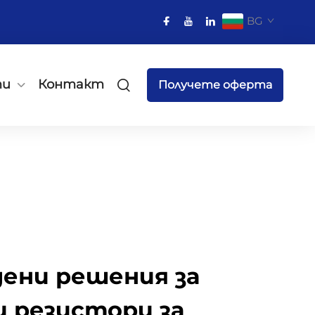
BG
ти
Контакт
Получете оферта
ени решения за
 резистори за