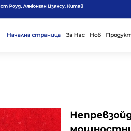
йст Роуд, Лянюнган Цзянсу, Китай
Начална страница
За Нас
Нов
Продук
Непревзойд
мощностни