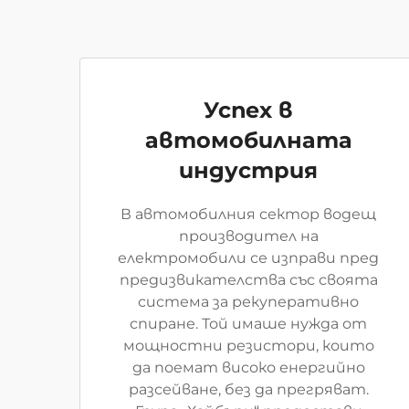
Успех в
автомобилната
индустрия
В автомобилния сектор водещ
производител на
електромобили се изправи пред
предизвикателства със своята
система за рекуперативно
спиране. Той имаше нужда от
мощностни резистори, които
да поемат високо енергийно
разсейване, без да прегряват.