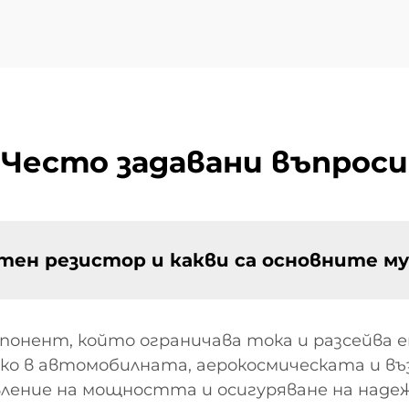
Често задавани въпроси
ен резистор и какви са основните м
онент, който ограничава тока и разсейва е
око в автомобилната, аерокосмическата и 
вление на мощността и осигуряване на над