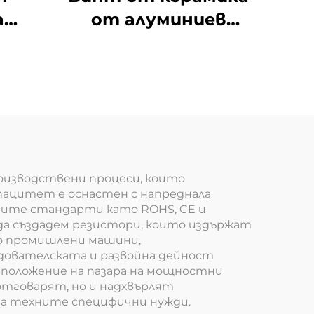
а
от алуминиев
изно
оксид Керамичен
винт
а и
та
ст
оизводствени процеси, които
ацитет е оснастен с напреднала
ните стандарти като ROHS, CE и
 да създадем резистори, които издържат
но промишлени машини,
дователската и развойна дейност
 положение на пазара на мощностни
отговарят, но и надхвърлят
за техните специфични нужди.