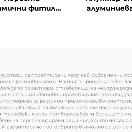
амични фитили
алуминиев
 електрически
керамика Прец
чен репелент
пълнене за
рещу комари
хранителнат
козметична
промишлено
зистори са проектирани чрез най-съвременни пр
о и ефективността. Нашият производствен кап
оизвеждаме резистори, отговарящи на международ
а чистота и иновативни проектиране техники, за
ви подходящи за различни приложения, включител
ктроника. Нашата ангажираност към научноизсле
и търговски марки, потвърждавайки водещото ни
яне на персонализирани решения, които не само 
им гарантираме най-доброто възможно решение 