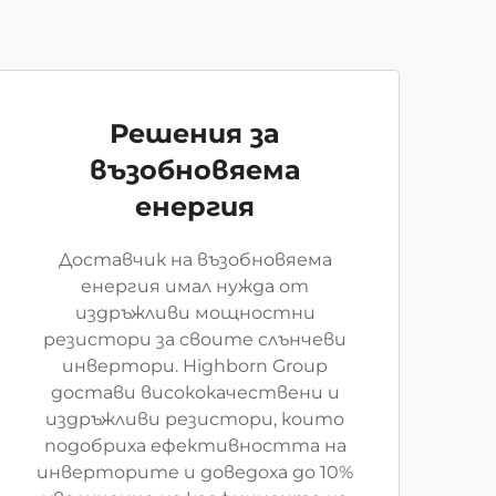
Решения за
възобновяема
енергия
Доставчик на възобновяема
енергия имал нужда от
издръжливи мощностни
резистори за своите слънчеви
инвертори. Highborn Group
достави висококачествени и
издръжливи резистори, които
подобриха ефективността на
инверторите и доведоха до 10%