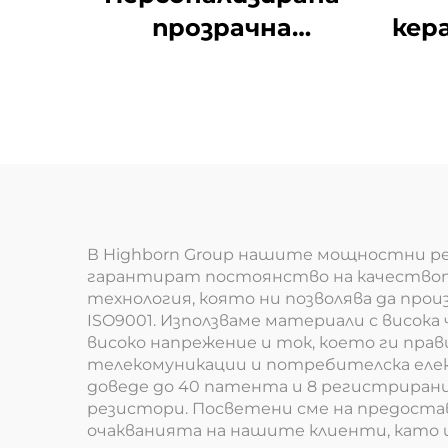
прозрачна
кер
огнеупорна
за
кварцова стъклена
те
тигла
с
В Highborn Group нашите мощностни ре
гарантират постоянство на качествот
технология, която ни позволява да пр
ISO9001. Използваме материали с висок
високо напрежение и ток, което ги пра
телекомуникации и потребителска еле
доведе до 40 патента и 8 регистриран
резистори. Посветени сме на предостав
очакванията на нашите клиенти, като 