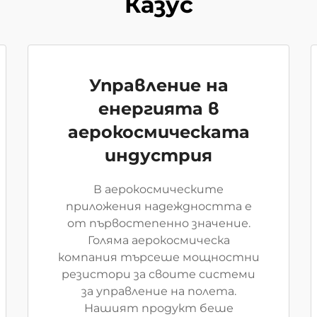
Казус
Управление на
енергията в
аерокосмическата
индустрия
В аерокосмическите
приложения надеждността е
от първостепенно значение.
Голяма аерокосмическа
компания търсеше мощностни
резистори за своите системи
за управление на полета.
Нашият продукт беше