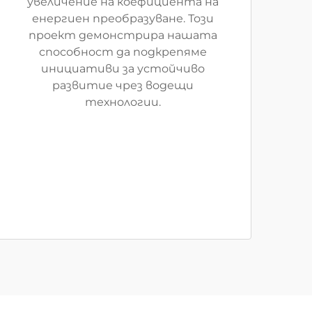
увеличение на коефициента на
енергиен преобразуване. Този
проект демонстрира нашата
способност да подкрепяме
инициативи за устойчиво
развитие чрез водещи
технологии.