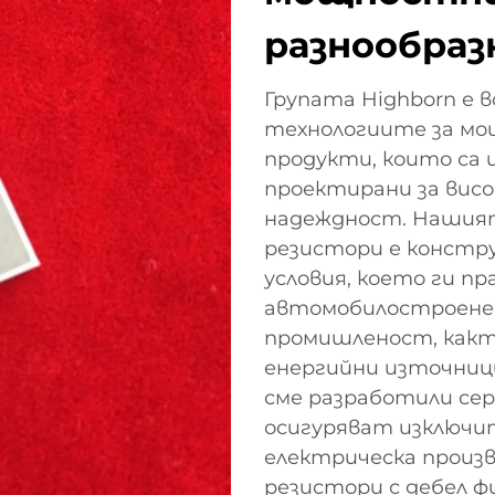
разнообраз
Групата Highborn е 
технологиите за мо
продукти, които са 
проектирани за вис
надеждност. Наши
резистори е констр
условия, което ги п
автомобилостроенет
промишленост, какт
енергийни източници
сме разработили се
осигуряват изключи
електрическа произ
резистори с дебел 