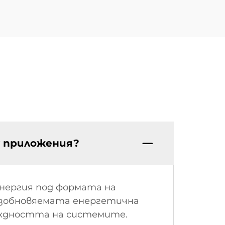
у приложения?
нергия под формата на
възобновяемата енергетична
еждността на системите.