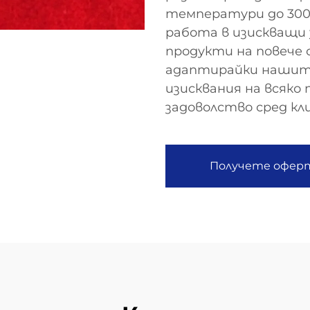
температури до 300
работа в изискващи 
продукти на повече 
адаптирайки нашит
изисквания на всяко 
задоволство сред к
Получете офер