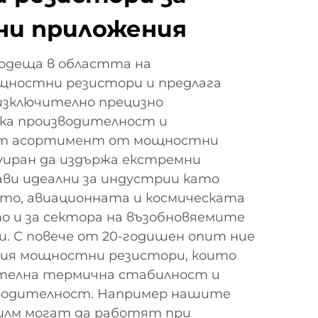
ни приложения
водеща в областта на
щностни резистори и предлага
изключително прецизно
ока производителност и
ят асортимент от мощностни
уиран да издържа екстремни
рави идеални за индустрии като
о, авиационната и космическата
о и за сектора на възобновяемите
. С повече от 20-годишен опит ние
рия мощностни резистори, които
телна термична стабилност и
водителност. Например нашите
филм могат да работят при